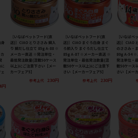
［いなばペットフード(直
［いなばペットフード(直
［いなばペッ
白身
送)］CIAO とりささみ 鯛入
送)］CIAO まぐろ白身 まぐ
送)］CIAO
り 鯛だし仕立て 85g A-88 ※
ろ節入り まぐろだし仕立て
のささみ・ま
ーカ
メーカー直送 ※発注単位・
85g A-87 ※メーカー直送 ※
80g A-54
発
最低発注数量(混載50ケース
発注単位・最低発注数量(混
発注単位・最
)に
以上)にご注意下さい【メー
載50ケース以上)にご注意下
載50ケース
フェ
カーフェア5】
さい【メーカーフェア5】
さい【メーカ
230円
230円
参考上代
参考上代
4円