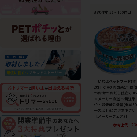
380
件中 51〜100件目
［いなばペットフード(直
送)］CIAO 乳酸菌1千億個
つお かつおだし仕立て 85
※メーカー直送 ※発注単
位・最低発注数量(混載5
ース以上)にご注意下さい
【メーカーフェア5】
23
参考上代