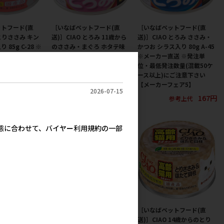
トフード(直
［いなばペットフード(直
［いなばペットフード(直
 とりささみ キン
送)］CIAO とろみ 11歳から
送)］CIAO とろみ ささみ・
85g C-28 ※
のささみ・まぐろ ホタテ味
かつお シラス入り 80g A-45
 ※発注単位・
80g A-46 ※メーカー直送 ※
※メーカー直送 ※発注単
(混載50ケース
発注単位・最低発注数量(混
位・最低発注数量(混載50ケ
意下さい【メー
載50ケース以上)にご注意下
ース以上)にご注意下さい
】
さい【メーカーフェア5】
【メーカーフェア5】
2026-07-15
230円
167円
167円
参考上代
参考上代
参考上代
実態に合わせて、バイヤー利用規約の一部
トフード(直
［いなばペットフード(直
［いなばペットフード(直
 とろみ ささみ・
送)］CIAO 14歳からのまぐ
送)］CIAO 14歳からのとり