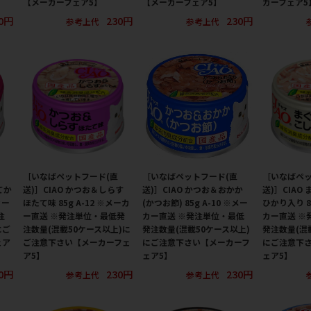
【メーカーフェア5】
【メーカーフェア5】
カーフェア5
0円
230円
230円
参考上代
参考上代
［いなばペットフード(直
［いなばペットフード(直
［いなばペッ
てか
送)］CIAO かつお＆しらす
送)］CIAO かつお＆おかか
送)］CIAO
カー
ほたて味 85g A-12 ※メーカ
(かつお節) 85g A-10 ※メー
ひかり入り 85
注
ー直送 ※発注単位・最低発
カー直送 ※発注単位・最低
カー直送 ※
にご
注数量(混載50ケース以上)に
発注数量(混載50ケース以上)
発注数量(混
ェア
ご注意下さい【メーカーフェ
にご注意下さい【メーカーフ
にご注意下
ア5】
ェア5】
ェア5】
0円
230円
230円
参考上代
参考上代