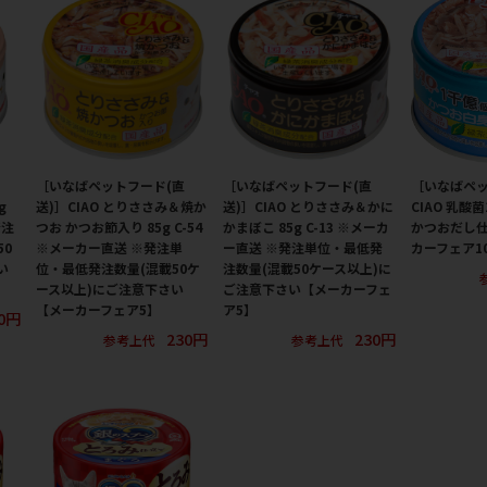
［いなばペットフード(直
［いなばペットフード(直
［いなばペ
g
送)］CIAO とりささみ＆焼か
送)］CIAO とりささみ＆かに
CIAO 乳酸
発注
つお かつお節入り 85g C-54
かまぼこ 85g C-13 ※メーカ
かつおだし仕
50
※メーカー直送 ※発注単
ー直送 ※発注単位・最低発
カーフェア1
い
位・最低発注数量(混載50ケ
注数量(混載50ケース以上)に
ース以上)にご注意下さい
ご注意下さい【メーカーフェ
【メーカーフェア5】
ア5】
0円
230円
230円
参考上代
参考上代