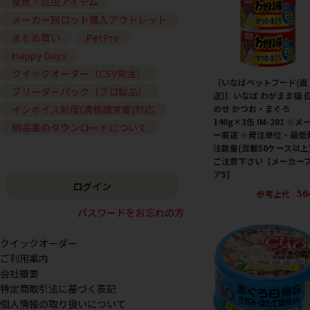
金魚・昆虫アイテム
メーカー別ロット購入アウトレット
まとめ買い
PetPro
Happy Days
クイックオーダー（CSV発注）
［いなばペットフード(直
ブリーダーパック（プロ製品）
送)］いなば わがまま猫 
のせ かつお・まぐろ
インボイス制度(適格請求書)対応
140g×3缶 IM-281 ※メ
納品書のダウンロードについて
ー直送 ※発注単位・最低
注数量(混載50ケース以上
ご注意下さい【メーカー
ア5】
ログイン
56
参考上代
パスワードをお忘れの方
クイックオーダー
ご利用案内
会社概要
特定商取引法に基づく表記
個人情報の取り扱いについて