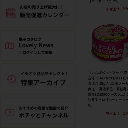
【メーカーフェア5】
23
参考上代
［いなばペットフード(直
送)］CIAO かつお＆ほた
まぼこ 85g A-13 ※メー
直送 ※発注単位・最低発
数量(混載50ケース以上)
注意下さい【メーカーフ
5】
23
参考上代