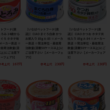
トフード(直
［いなばペットフード(直
［いなばペットフード(直
 とろみ 14歳から
送)］CIAO まぐろ白身 かつ
送)］CIAO かつお ホタテ貝
ぐろ ホタテ味
お節入り 85g A-85 ※メーカ
柱入り 85g A-84 ※メーカー
 ※メーカー直送 ※
ー直送 ※発注単位・最低発
直送 ※発注単位・最低発注
低発注数量(混
注数量(混載50ケース以上)に
数量(混載50ケース以上)にご
以上)にご注意下
ご注意下さい【メーカーフェ
注意下さい【メーカーフェア
ーフェア5】
ア5】
5】
167円
230円
230円
参考上代
参考上代
参考上代