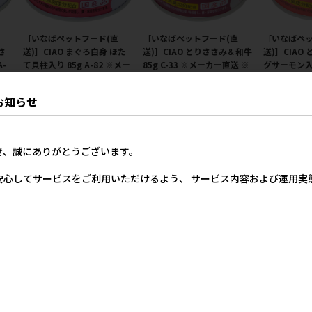
［いなばペットフード(直
［いなばペットフード(直
［いなばペッ
さ
送)］CIAO まぐろ白身 ほた
送)］CIAO とりささみ＆和牛
送)］CIAO
-
て貝柱入り 85g A-82 ※メー
85g C-33 ※メーカー直送 ※
グサーモン入り 
注単
カー直送 ※発注単位・最低
発注単位・最低発注数量(混
メーカー直送
0ケ
発注数量(混載50ケース以上)
載50ケース以上)にご注意下
最低発注数量
お知らせ
にご注意下さい【メーカーフ
さい【メーカーフェア5】
以上)にご注
ェア5】
カーフェア5
230円
参考上代
0円
230円
参考上代
き、誠にありがとうございます。
安心してサービスをご利用いただけるよう、 サービス内容および運用
［いなばペットフード(直
［いなばペットフード(直
［いなばペッ
・
送)］CIAO とろみ ささみ・
送)］CIAO とろみ ささみ・
送)］CIAO