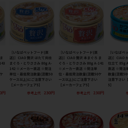
［いなばペットフード(直
［いなばペットフード(直
［いなばペッ
 ま
送)］CIAO 贅沢 ほたて貝柱
送)］CIAO 贅沢 本まぐろ ま
送)］CIAO
143
まぐろ・とりささみ 80g A-
ぐろ・とりささみ 80g A-141
仕立て 85g 
142 ※メーカー直送 ※発注
※メーカー直送 ※発注単
直送 ※発注
0ケ
単位・最低発注数量(混載50
位・最低発注数量(混載50ケ
数量(混載5
ケース以上)にご注意下さい
ース以上)にご注意下さい
注意下さい
【メーカーフェア5】
【メーカーフェア5】
5】
0円
230円
230円
参考上代
参考上代