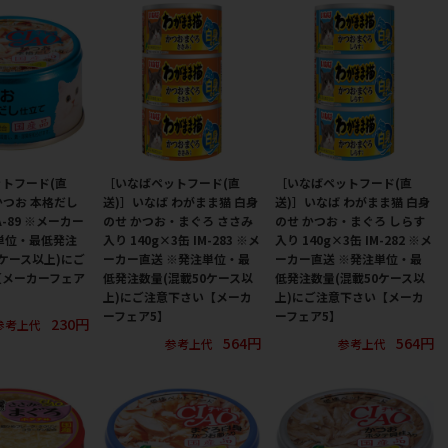
トフード(直
［いなばペットフード(直
［いなばペットフード(直
 かつお 本格だし
送)］いなば わがまま猫 白身
送)］いなば わがまま猫 白身
A-89 ※メーカー
のせ かつお・まぐろ ささみ
のせ かつお・まぐろ しらす
単位・最低発注
入り 140g×3缶 IM-283 ※メ
入り 140g×3缶 IM-282 ※メ
0ケース以上)にご
ーカー直送 ※発注単位・最
ーカー直送 ※発注単位・最
【メーカーフェア
低発注数量(混載50ケース以
低発注数量(混載50ケース以
上)にご注意下さい【メーカ
上)にご注意下さい【メーカ
ーフェア5】
ーフェア5】
230円
参考上代
564円
564円
参考上代
参考上代