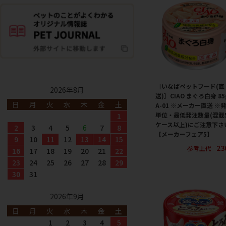
［いなばペットフード(直
2026年8月
送)］CIAO まぐろ白身 85
日
月
火
水
木
金
土
A-01 ※メーカー直送 ※
単位・最低発注数量(混載
1
ケース以上)にご注意下さ
2
3
4
5
6
7
8
【メーカーフェア5】
9
10
11
12
13
14
15
23
参考上代
16
17
18
19
20
21
22
23
24
25
26
27
28
29
30
31
2026年9月
日
月
火
水
木
金
土
1
2
3
4
5