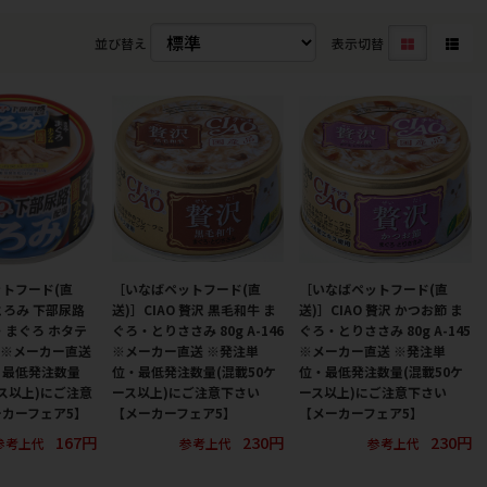
並び替え
表示切替
トフード(直
［いなばペットフード(直
［いなばペットフード(直
 とろみ 下部尿路
送)］CIAO 贅沢 黒毛和牛 ま
送)］CIAO 贅沢 かつお節 ま
・まぐろ ホタテ
ぐろ・とりささみ 80g A-146
ぐろ・とりささみ 80g A-145
57 ※メーカー直送
※メーカー直送 ※発注単
※メーカー直送 ※発注単
・最低発注数量
位・最低発注数量(混載50ケ
位・最低発注数量(混載50ケ
ース以上)にご注意
ース以上)にご注意下さい
ース以上)にご注意下さい
カーフェア5】
【メーカーフェア5】
【メーカーフェア5】
167円
230円
230円
参考上代
参考上代
参考上代