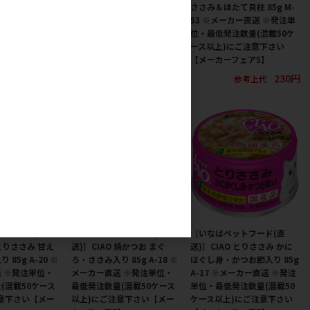
 80g A-41 ※
ろ白身＆しらす入り 85g M-
ささみ＆ほたて貝柱 85g M-
 ※発注単位・
54 ※メーカー直送 ※発注単
53 ※メーカー直送 ※発注単
(混載50ケース
位・最低発注数量(混載50ケ
位・最低発注数量(混載50ケ
意下さい【メー
ース以上)にご注意下さい
ース以上)にご注意下さい
】
【メーカーフェア5】
【メーカーフェア5】
167円
230円
230円
参考上代
参考上代
参考上代
トフード(直
［いなばペットフード(直
［いなばペットフード(直
 とりささみ 甘え
送)］CIAO 焼かつお まぐ
送)］CIAO とりささみ かに
85g A-20 ※
ろ・ささみ入り 85g A-18 ※
ほぐし身・かつお節入り 85g
 ※発注単位・
メーカー直送 ※発注単位・
A-17 ※メーカー直送 ※発注
(混載50ケース
最低発注数量(混載50ケース
単位・最低発注数量(混載50
意下さい【メー
以上)にご注意下さい【メー
ケース以上)にご注意下さい