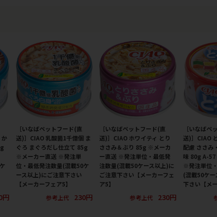
［いなばペットフード(直
［いなばペットフード(直
［いなばペッ
 か
送)］CIAO 乳酸菌1千億個 ま
送)］CIAO ホワイティ とり
送)］CIAO
g
ぐろ まぐろだし仕立て 85g
ささみ＆ぶり 85g ※メーカ
配慮 ささみ
※メーカー直送 ※発注単
ー直送 ※発注単位・最低発
味 80g A-
0ケ
位・最低発注数量(混載50ケ
注数量(混載50ケース以上)に
※発注単位
ース以上)にご注意下さい
ご注意下さい【メーカーフェ
(混載50ケ
【メーカーフェア5】
ア5】
下さい【メー
0円
230円
230円
参考上代
参考上代