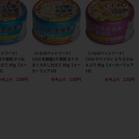
ットフード］
［いなばペットフード］
［いなばペットフード］
菌1千億個 かつお
CIAO 乳酸菌1千億個 まぐろ
CIAO ホワイティ とりささみ
立て 85g【メー
まぐろだし仕立て 85g【メー
＆ぶり 85g【メーカーフェア
0】
カーフェア10】
10】
230円
230円
230円
参考上代
参考上代
参考上代