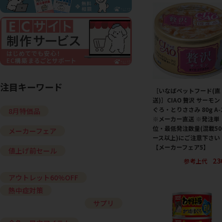
注目キーワード
［いなばペットフード(直
送)］CIAO 贅沢 サーモン
ぐろ・とりささみ 80g A-
8月特価品
※メーカー直送 ※発注単
位・最低発注数量(混載5
メーカーフェア
ース以上)にご注意下さい
【メーカーフェア5】
値上げ前セール
23
参考上代
アウトレット60%OFF
熱中症対策
サプリ