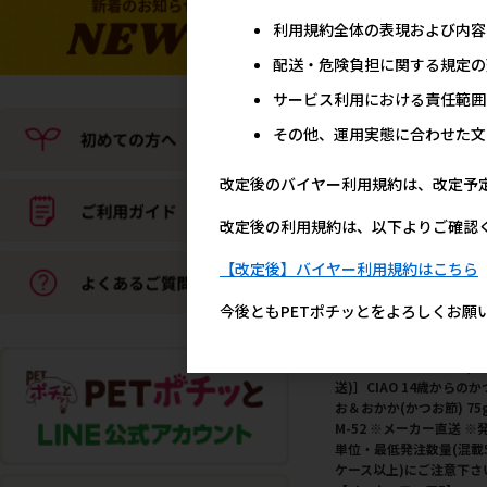
かつお ホタテ味 80g A-4
利用規約全体の表現および内容
メーカー直送 ※発注単位
最低発注数量(混載50ケー
配送・危険負担に関する規定の
以上)にご注意下さい【メ
カーフェア5】
サービス利用における責任範囲
16
参考上代
その他、運用実態に合わせた文
改定後のバイヤー利用規約は、改定予
改定後の利用規約は、以下よりご確認
【改定後】バイヤー利用規約はこちら
今後ともPETポチッとをよろしくお願
［いなばペットフード(直
送)］CIAO 14歳からのか
お＆おかか(かつお節) 75
M-52 ※メーカー直送 ※
単位・最低発注数量(混載
ケース以上)にご注意下さ