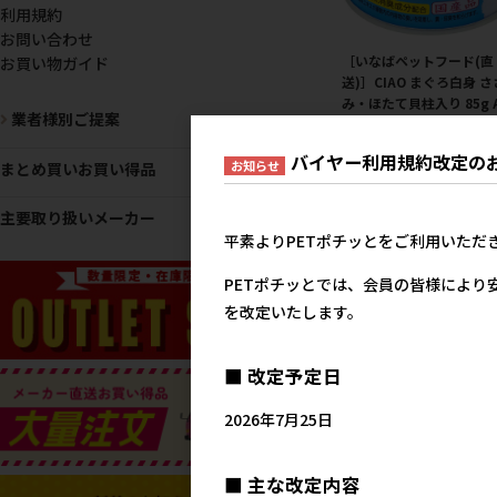
利用規約
お問い合わせ
［いなばペットフード(直
お買い物ガイド
送)］CIAO まぐろ白身 さ
み・ほたて貝柱入り 85g A
業者様別ご提案
83 ※メーカー直送 ※発
位・最低発注数量(混載5
バイヤー利用規約改定の
お知らせ
ース以上)にご注意下さい
まとめ買いお買い得品
【メーカーフェア5】
23
主要取り扱いメーカー
参考上代
平素よりPETポチッとをご利用いただ
PETポチッとでは、会員の皆様により
を改定いたします。
■ 改定予定日
2026年7月25日
［いなばペットフード(直
■ 主な改定内容
送)］CIAO とろみ ささみ