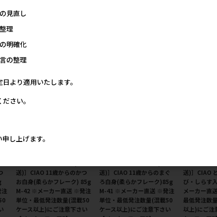
4 ※
まぐろ カニカマ入り 80g A-
まぐろ カツオ節入り 80g A-
まぐろ ホタテ味
の見直し
・
43 ※メーカー直送 ※発注単
42 ※メーカー直送 ※発注単
メーカー直送
ス
位・最低発注数量(混載50ケ
位・最低発注数量(混載50ケ
最低発注数量
整理
ー
ース以上)にご注意下さい
ース以上)にご注意下さい
以上)にご注
【メーカーフェア5】
【メーカーフェア5】
カーフェア5
の明確化
7円
167円
167円
参考上代
参考上代
言の整理
定日より適用いたします。
ください。
い申し上げます。
［いなばペットフード(直
［いなばペットフード(直
［いなばペッ
つ
送)］CIAO 11歳からのかつ
送)］CIAO 11歳からのまぐ
送)］CIAO
g
お白身(柔らかフレーク) 85g
ろ白身(柔らかフレーク)85g
び・しらす入り 
発注
M-42 ※メーカー直送 ※発注
M-41 ※メーカー直送 ※発注
メーカー直送
50
単位・最低発注数量(混載50
単位・最低発注数量(混載50
最低発注数量
い
ケース以上)にご注意下さい
ケース以上)にご注意下さい
以上)にご注