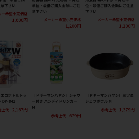
注意下さい
単位・最低ご購入金額にご注
位・最低ご購入金額にご注意
意下さい
下さい
カー希望小売価格
1,600円
メーカー希望小売価格
メーカー希望小売価格
1,200円
1,200円
］エコボトルトッ
［ドギーマンハヤシ］シャワ
［ドギーマンハヤシ］三ツ星
DP-841
ー付き ハンディドリンカー
シェフボウル M
M
2,167円
1,379円
考上代
参考上代
679円
参考上代