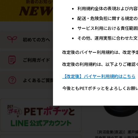
利用規約全体の表現および内容
配送・危険負担に関する規定の
サービス利用における責任範囲
［貝沼産業(直送)］瀬戸焼
用食器 猫の耳 Mタイプ 黒
その他、運用実態に合わせた文
発注単位・最低ご購入金
ご注意下さい
改定後のバイヤー利用規約は、改定予
メーカー希望小売
2,0
改定後の利用規約は、以下よりご確認
【改定後】バイヤー利用規約はこちら
今後ともPETポチッとをよろしくお願
［貝沼産業(直送)］瀬戸焼
用食器 猫の耳 黒 ※発注