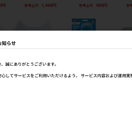
00円
1,400円
900円
参考上代
参考上代
参
お知らせ
き、誠にありがとうございます。
器猫
［マルカン］足付陶製食器猫
［マルカン］パピーピュアボ
［貝沼産業(
安心してサービスをご利用いただけるよう、 サービス内容および運用
11
トルブラウン 300ml
唐草 あか 
ご購入金額
79円
2,224円
2,112円
参考上代
参考上代
メー