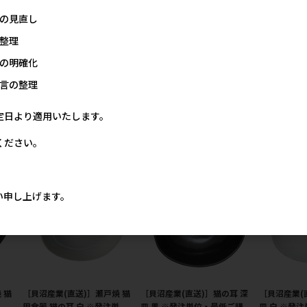
の見直し
整理
の明確化
 猫
［貝沼産業(直送)］瀬戸焼 猫
［貝沼産業(直送)］瀬戸焼 猫
［貝沼産業(
 ※
用食器 猫の耳 Mタイプ 白 ※
用食器 猫の耳 Mタイプ 足跡
用食器 猫の
言の整理
額に
発注単位・最低ご購入金額に
柄 ※発注単位・最低ご購入
月 ※発注単
ご注意下さい
金額にご注意下さい
金額にご注
定日より適用いたします。
価格
メーカー希望小売価格
メーカー希望小売価格
メー
00円
2,000円
1,850円
ください。
い申し上げます。
 猫
［貝沼産業(直送)］瀬戸焼 猫
［貝沼産業(直送)］猫の耳 深
［貝沼産業(
単
用食器 猫の耳 白 ※発注単
皿 黒 ※発注単位・最低ご購
皿 白 ※発