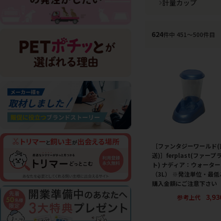
計量カップ
624
件中 451〜500件目
［ファンタジーワールド(
送)］ferplast(ファープ
ト) ナディア：ウォーター
（3L） ※発注単位・最低
購入金額にご注意下さい
3,9
参考上代