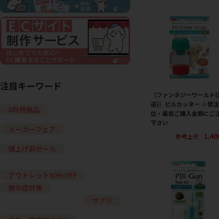
注目キーワード
［ファンタジーワールド(
送)］ピルカッター ※発
8月特価品
位・最低ご購入金額にご
下さい
メーカーフェア
1,4
参考上代
値上げ前セール
アウトレット60%OFF
熱中症対策
サプリ