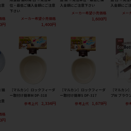
注意
位・最低ご購入金額にご注意
入金額にご注意下さい
入金額にご
下さい
メーカー希望小売価格
メー
1,600円
価格
メーカー希望小売価格
00円
1,400円
 猫
［マルカン］ロックフィーダ
［マルカン］ロックフィーダ
［マルカン
単
ー取付け簡単M DP-318
ー取付け簡単S DP-317
プW ブラウン 
注意
2,334円
1,679円
参考上代
参考上代
参
価格
00円