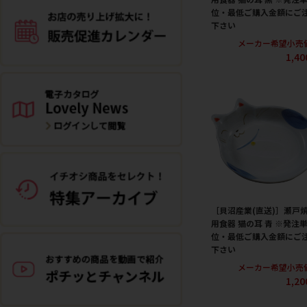
位・最低ご購入金額にご
下さい
メーカー希望小売
1,4
［貝沼産業(直送)］瀬戸焼
用食器 猫の耳 青 ※発注
位・最低ご購入金額にご
下さい
メーカー希望小売
1,2