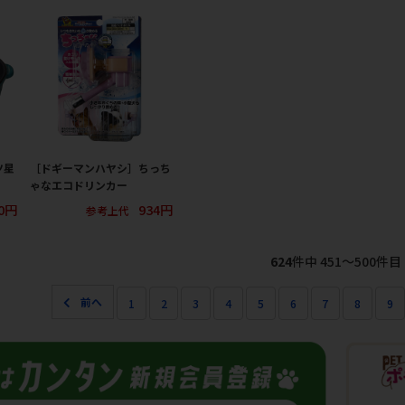
ツ星
［ドギーマンハヤシ］ちっち
ゃなエコドリンカー
00円
934円
参考上代
624
件中 451〜500件目
1
2
3
4
5
6
7
8
9