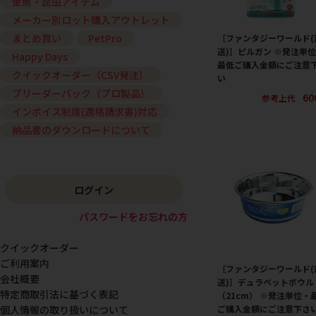
金魚・昆虫アイテム
メーカー別ロット購入アウトレット
まとめ買い
PetPro
［ファンタジーワールド(
送)］ピルガン ※発注単
Happy Days
最低ご購入金額にご注意
クイックオーダー（CSV発注）
い
ブリーダーパック（プロ製品）
60
参考上代
インボイス制度(適格請求書)対応
納品書のダウンロードについて
ログイン
パスワードをお忘れの方
クイックオーダー
ご利用案内
［ファンタジーワールド(
会社概要
送)］デュラペットボウル 
特定商取引法に基づく表記
（21cm） ※発注単位・
ご購入金額にご注意下さ
個人情報の取り扱いについて