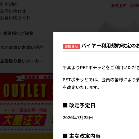
利用規約
2,0
参考上代
お問い合わせ
お買い物ガイド
業者様別ご提案
バイヤー利用規約改定の
お知らせ
まとめ買いお買い得品
主要取り扱いメーカー
平素よりPETポチッとをご利用いただ
［マルカン］足付陶製食
PETポチッとでは、会員の皆様により
13
を改定いたします。
2,7
参考上代
■ 改定予定日
2026年7月25日
■ 主な改定内容