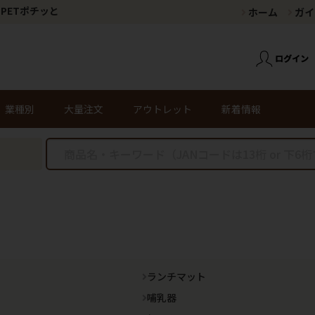
PETポチッと
ホーム
ガイ
業種別
大量注文
アウトレット
新着情報
ランチマット
哺乳器