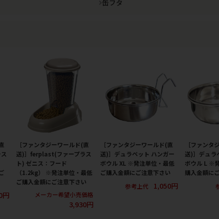
缶フタ
直
［ファンタジーワールド(直
［ファンタジーワールド(直
［ファンタジ
ラス
送)］ferplast(ファープラス
送)］デュラペット ハンガー
送)］デュラ
ト) ゼニス：フード
ボウル XL ※発注単位・最低
ボウル L 
ご
（1.2kg） ※発注単位・最低
ご購入金額にご注意下さい
購入金額に
ご購入金額にご注意下さい
1,050円
参考上代
30円
メーカー希望小売価格
3,930円