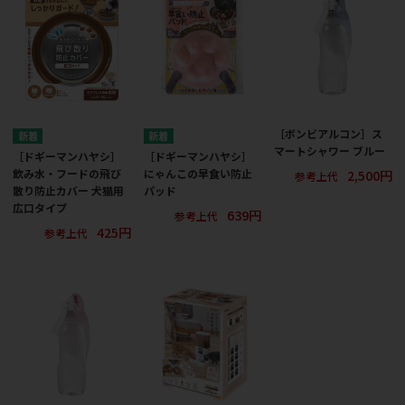
［ボンビアルコン］ス
マートシャワー ブルー
［ドギーマンハヤシ］
［ドギーマンハヤシ］
2,500円
飲み水・フードの飛び
にゃんこの早食い防止
参考上代
散り防止カバー 犬猫用
パッド
広口タイプ
639円
参考上代
425円
参考上代