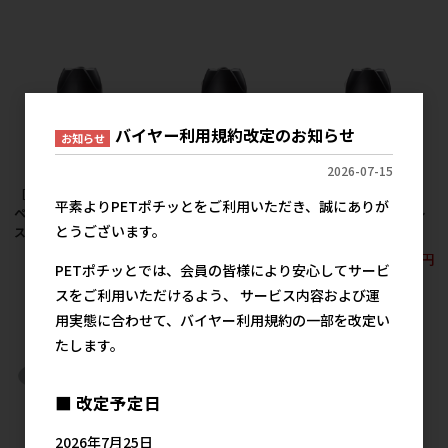
バイヤー利用規約改定のお知らせ
お知らせ
2026-07-15
［ルークラン］ループ
［ルークラン］ループ
［ルークラン］ループ
平素よりPETポチッとをご利用いただき、誠にありが
ペット用水筒 ステンレ
ペット用水筒 ステンレ
ペット用水筒 ステンレ
とうございます。
スボトル S シルバー
スボトル S レッド
スボトル S ピンク
2,100円
2,100円
2,100円
参考上代
参考上代
参考上代
PETポチッとでは、会員の皆様により安心してサービ
スをご利用いただけるよう、 サービス内容および運
用実態に合わせて、バイヤー利用規約の一部を改定い
たします。
■ 改定予定日
2026年7月25日