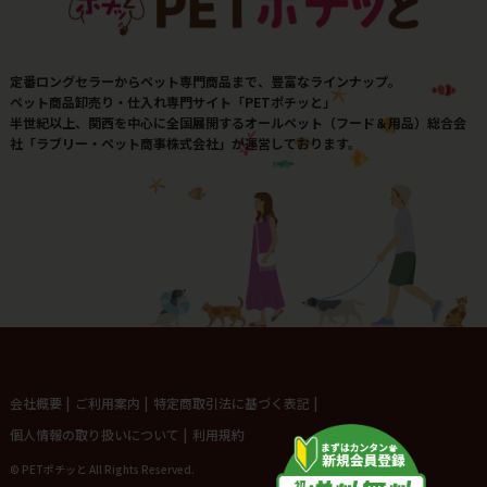
定番ロングセラーからペット専門商品まで、豊富なラインナップ。
ペット商品卸売り・仕入れ専門サイト「PETポチッと」
半世紀以上、関西を中心に全国展開するオールペット（フード＆用品）総合会
社「ラブリー・ペット商事株式会社」が運営しております。
会社概要
|
ご利用案内
|
特定商取引法に基づく表記
|
個人情報の取り扱いについて
|
利用規約
© PETポチッと All Rights Reserved.