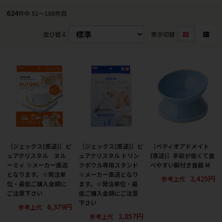
624
件中 51〜100件目
並び替え
表示切替
［ジェックス(直送)］ピ
［ジェックス(直送)］ピ
［ペティオアドメイト
ュアクリスタル ヌル
ュアクリスタル ドリン
(直送)］手前が低くて食
ーミィ ※メーカー直送
クボウル専用スタンド
べやすい脚付き食器 M
となります。※発注単
※メーカー直送となり
2,425円
参考上代
位・最低ご購入金額に
ます。※発注単位・最
ご注意下さい
低ご購入金額にご注意
下さい
6,379円
参考上代
2,857円
参考上代