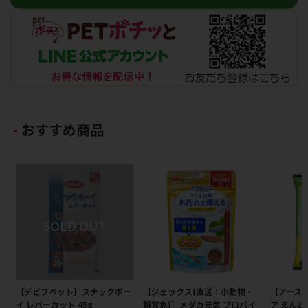
おすすめ商品
［デビフペット］スナックボー
［ジェックス(直送：小動物・
［アース
イ レバーカット 45g
観賞魚)］メダカ元気 プロバイ
ア えんど