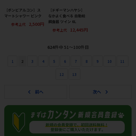
［ボンビアルコン］ス
［ドギーマンハヤシ］
マートシャワー ピンク
なかよく食べる 自動給
餌食器 ツイン 6L
2,500円
参考上代
12,445円
参考上代
624
件中 51〜100件目
1
2
3
4
5
6
7
8
9
10
11
12
13