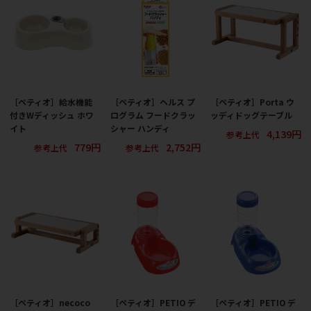
［ペティオ］給水機能
［ペティオ］ヘルス プ
［ペティオ］Porta ウ
付きWディッシュ ホワ
ログラム フードクラッ
ッディドッグテーブル
イト
シャー ハンディ
4,139円
参考上代
779円
2,752円
参考上代
参考上代
［ペティオ］necoco
［ペティオ］PETIO デ
［ペティオ］PETIO デ