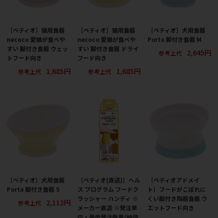
［ペティオ］猫用食器
［ペティオ］猫用食器
［ペティオ］犬用食器
necoco 愛猫が食べや
necoco 愛猫が食べや
Porta 脚付き食器 M
すい 脚付き食器 ウェッ
すい 脚付き食器 ドライ
2,645円
参考上代
トフード向き
フード向き
1,685円
1,685円
参考上代
参考上代
［ペティオ］犬用食器
［ペティオ(直送)］ヘル
［ペティオアドメイ
Porta 脚付き食器 S
ス プログラム フードク
ト］フードがこぼれに
ラッシャー ハンディ ※
くい脚付き陶器食器 ウ
2,112円
参考上代
メーカー直送 ※発注単
エットフード向き
位・最低発注数量(納価