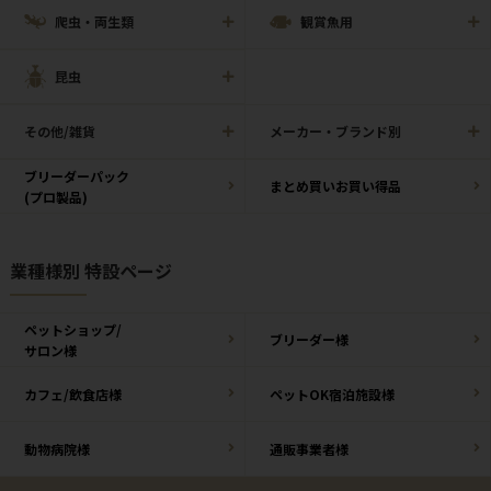
爬虫・両生類
観賞魚用
昆虫
その他/雑貨
メーカー・ブランド別
ブリーダーパック
まとめ買いお買い得品
(プロ製品)
業種様別 特設ページ
ペットショップ/
ブリーダー様
サロン様
カフェ/飲食店様
ペットOK宿泊施設様
動物病院様
通販事業者様