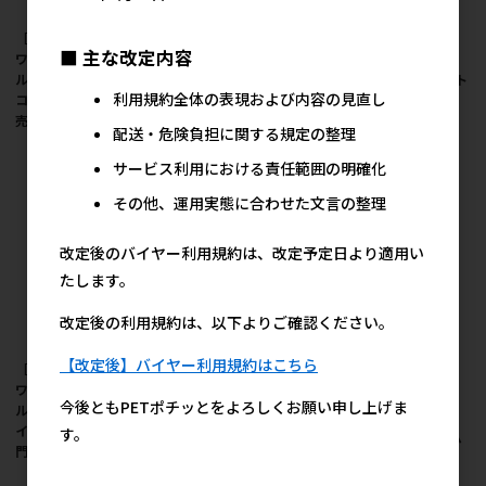
［ダッドウェイ］FAD
［ダッドウェイ］FAD
［ダッドウェイ］FAD
■ 主な改定内容
ワンタッチ・浄水ボト
ワンタッチ・浄水ボト
ワンタッチ・浄水ボト
ル用交換フィルター/2
ル/グリーン ●通販サイ
ル/ピンク ●通販サイト
利用規約全体の表現および内容の見直し
コ ●通販サイト掲載販
ト掲載販売不可＜専門
掲載販売不可＜専門店
売不可＜専門店商材＞
店商材＞
商材＞
配送・危険負担に関する規定の整理
サービス利用における責任範囲の明確化
その他、運用実態に合わせた文言の整理
改定後のバイヤー利用規約は、改定予定日より適用い
たします。
改定後の利用規約は、以下よりご確認ください。
【改定後】バイヤー利用規約はこちら
［ダッドウェイ］FAD
［ドリームブロッサ
ワンタッチ・浄水ボト
ム］リッキーマット タ
［ドギーマンハヤシ］
今後ともPETポチッとをよろしくお願い申し上げま
ル/アイボリー ●通販サ
フプレイデート レッド
飲み水・フードの飛び
イト掲載販売不可＜専
(犬猫兼用) ＜ペット専
す。
散り防止カバー ドーム
門店商材＞
門店商材＞
タイプ＆ステンレスの
テーブル食器 犬用 M