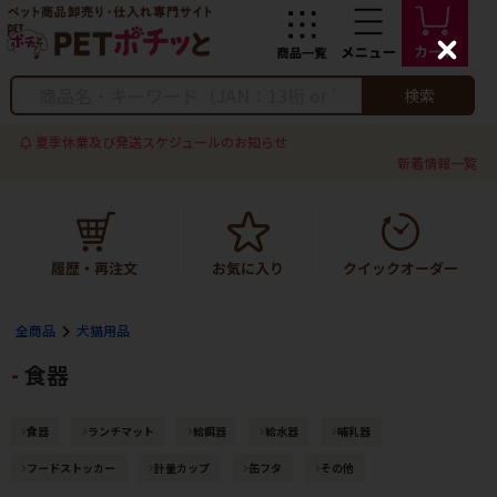
C
l
o
検索
s
e
夏季休業及び発送スケジュールのお知らせ
新着情報一覧
全商品
犬猫用品
食器
食器
ランチマット
給餌器
給水器
哺乳器
フードストッカー
計量カップ
缶フタ
その他