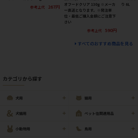
オフードクリア 130g ※メーカ
り 6L
267円
参考上代
ー直送となります。※発注単
位・最低ご購入金額にご注意下
さい
590円
参考上代
すべてのおすすめ商品を見る
カテゴリから探す
犬用
猫用
犬猫用
ペット住関連用品
小動物用
鳥用