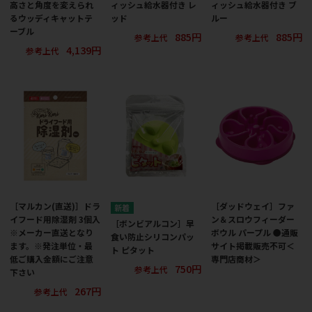
高さと角度を変えられ
ィッシュ給水器付き レ
ィッシュ給水器付き ブ
るウッディキャットテ
ッド
ルー
ーブル
885円
885円
参考上代
参考上代
4,139円
参考上代
［マルカン(直送)］ドラ
［ダッドウェイ］ファ
イフード用除湿剤 3個入
ン＆スロウフィーダー
［ボンビアルコン］早
※メーカー直送となり
ボウル パープル ●通販
食い防止シリコンパッ
ます。※発注単位・最
サイト掲載販売不可＜
ト ピタット
低ご購入金額にご注意
専門店商材＞
750円
参考上代
下さい
267円
参考上代