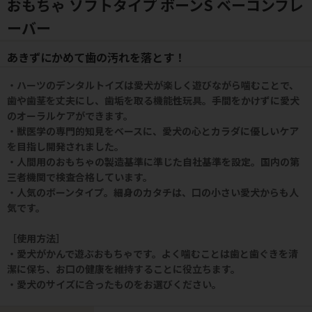
おもちゃ ソフトタイプ ボーンS ベーコンフレ
ーバー
あきずにかめて歯の汚れを落とす！
・ハーツのデンタルトイズは愛犬が楽しく遊びながら噛むことで、
歯や歯茎を丈夫にし、歯垢を取る機能性玩具。手間をかけずに愛犬
のオーラルケアができます。
・獣医学の専門的知見をベースに、愛犬の心とカラダに優しいケア
を目指し開発されました。
・人間用のおもちゃの製造基準に準じた自社基準を設定。国内の第
三者機関で検査合格しています。
・人気のボーンタイプ。細身のカタチは、口の小さい愛犬からも人
気です。
［使用方法］
・愛犬がかんで遊ぶおもちゃです。よく噛むことは歯と歯ぐきを清
潔に保ち、お口の健康を維持することに役立ちます。
・愛犬のサイズに合ったものをお選びください。