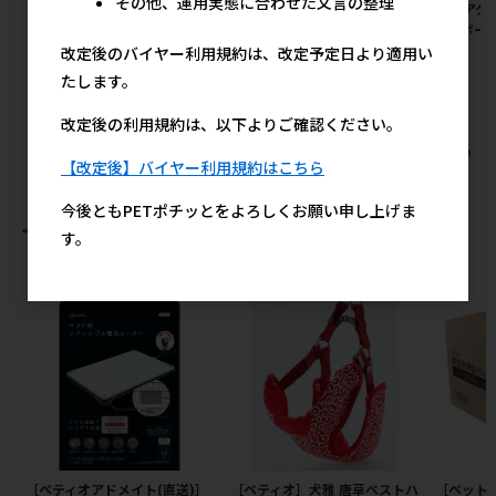
その他、運用実態に合わせた文言の整理
[住商アグロ]ハーツ チューデ
[住商アグロ]ハーツ チューデ
[住商アグ
ント歯みがきおもちゃ ボーン
ント歯みがきおもちゃ ボーン
レイ ボー
SS さつまいもフレーバー
M さつまいもフレーバー
改定後のバイヤー利用規約は、改定予定日より適用い
メ
メーカー希望小売価格
メーカー希望小売価格
たします。
780円
980円
改定後の利用規約は、以下よりご確認ください。
すべての住商アグロの人気商品を見る
【改定後】バイヤー利用規約はこちら
今後ともPETポチッとをよろしくお願い申し上げま
おすすめ商品
す。
［ペティオアドメイト(直送)］
［ペティオ］犬雅 唐草ベストハ
［ペット