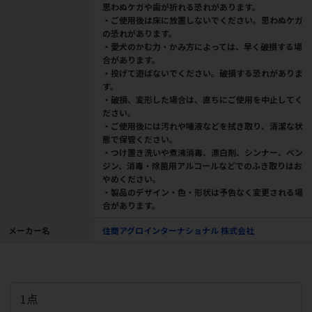
思わぬケガや歯が折れる恐れがあります。
・ご使用後は床に放置しないでください。思わぬケガ
の恐れがあります。
・愛犬のかむ力・かみ方によっては、早く破損する場
合があります。
・投げて遊ばないでください。破損する恐れがありま
す。
・破損、変形した場合は、直ちにご使用を中止してく
ださい。
・ご使用後には汚れや唾液などを拭き取り、清潔な状
態で保管ください。
・つけ置き洗いや煮沸消毒、漂白剤、シンナー、ベン
ジン、消毒・除菌用アルコールなどでのふき取りはお
やめください。
・製品のデザイン・色・形状は予告なく変更される場
合があります。
メーカー名
住商アグロインターナショナル 株式会社
1点