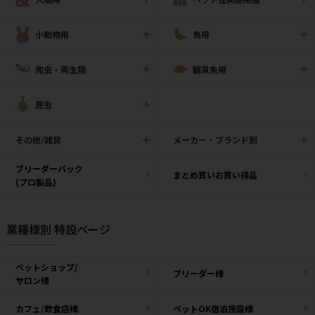
小動物用
鳥用
爬虫・両生類
観賞魚用
昆虫
その他/雑貨
メーカー・ブランド別
ブリーダーパック
まとめ買いお買い得品
(プロ製品)
業種様別 特設ページ
ペットショップ/
ブリーダー様
サロン様
カフェ/飲食店様
ペットOK宿泊施設様