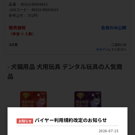
品番
4562149056615
JANコード
4562149056615
参考上代
752円
販売価格
会員のみ公開
（単価 × 入数）
注文数
ご注文には
ログイン
してください
犬猫用品 犬用玩具 デンタル玩具の人気商
品
バイヤー利用規約改定のお知らせ
お知らせ
2026-07-15