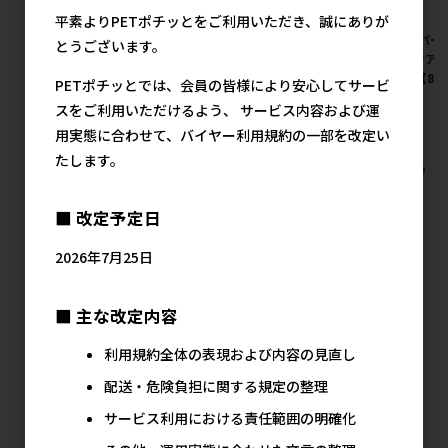
平素よりPETポチッとをご利用いただき、誠にありが
[スーパーキャット]かみかみフ
[スーパーキャット]かみかみフ
[スーパー
とうございます。
ルーツアントラー ストロベリ
ルーツアントラー グレープ ミ
ルーツアン
ー ミニ 【8月特価】
ニ 【8月特価】
ー S 【8
PETポチッとでは、会員の皆様により安心してサービ
メーカー希望小売価格
メーカー希望小売価格
メ
スをご利用いただけるよう、 サービス内容および運
723円
723円
用実態に合わせて、バイヤー利用規約の一部を改定い
たします。
すべての犬猫用品 犬用玩具 デンタル玩具の人気商品を見る
住商アグロの人気商品
■ 改定予定日
2026年7月25日
■ 主な改定内容
利用規約全体の表現および内容の見直し
配送・危険負担に関する規定の整理
サービス利用における責任範囲の明確化