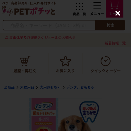
C
l
o
検索
s
e
夏季休業及び発送スケジュールのお知らせ
新着情報一覧
全商品
犬猫用品
犬用おもちゃ
デンタルおもちゃ