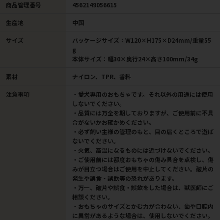
商品管理番号
4562149056615
生産地
中国
サイズ
パッケージサイズ：W120×H175×D24mm/重量55
g
本体サイズ：幅30×奥行24×高さ100mm/34g
素材
ナイロン、TPR、香料
注意事項
・愛犬専用のおもちゃです。それ以外の用途には使用
しないでください。
・品質には万全を期しておりますが、ご使用前に不具
合がないかお確かめください。
・必ず飼い主様の管理のもと、目の届くところで遊ば
ないでください。
・火気、高温になるものには近づけないでください。
・ご使用前には都度おもちゃの傷み具合を点検し、傷
みが目立つ場合はご使用を中止してください。破片の
発生や誤食・誤飲等の恐れがあります。
・万一、破片や誤食・誤飲をした場合は、獣医師にご
相談ください。
・おもちゃのサイズとかむ力が合わない、歯や口腔内
に異常があるような場合は、使用しないでください。