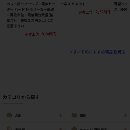
ペット用リバーシブル電気ヒー
ーネス M レッド
薄型ペット
ター ハード M ※メーカー直送
ス（600
2,325円
参考上代
※発注単位・最低発注数量(納
価合計：税抜５万円以上)にご
注意下さい
5,045円
参考上代
すべてのおすすめ商品を見る
カテゴリから探す
犬用
猫用
犬猫用
ペット住関連用品