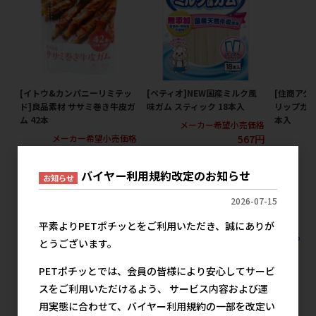
[イトウ&カンパニーリミテッ
[ペティオ]NEW国産ミルク風
[住商アグロ
ド]良品素材 ササミ巻き牛皮ガ
味ガム スティック 18本入
リップガム
ム 42本
本入
メーカー希望小売価格
567円
メーカー希望小売価格
メ
1,357円
バイヤー利用規約改定のお知らせ
お知らせ
2026-07-15
平素よりPETポチッとをご利用いただき、誠にありが
すべての犬用スナック ガム ガムの人気商品を見る
とうございます。
友人の人気商品
PETポチッとでは、会員の皆様により安心してサービ
スをご利用いただけるよう、 サービス内容および運
用実態に合わせて、バイヤー利用規約の一部を改定い