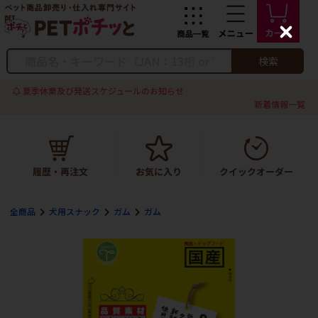
C
l
o
検索
s
e
夏季休業及び発送スケジュールのお知らせ
新着情報一覧
全商品
犬用スナック
ガム
ガム