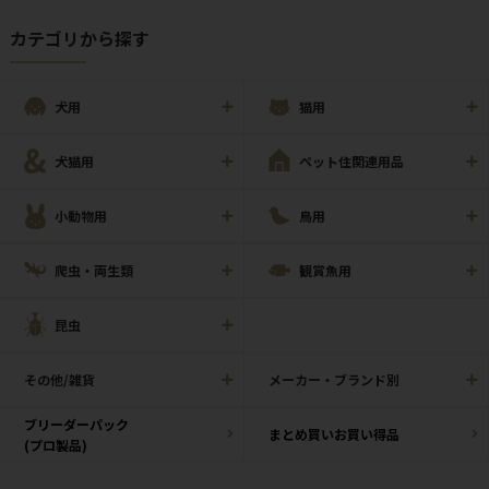
カテゴリから探す
犬用
猫用
犬猫用
ペット住関連用品
小動物用
鳥用
爬虫・両生類
観賞魚用
昆虫
その他/雑貨
メーカー・ブランド別
ブリーダーパック
まとめ買いお買い得品
(プロ製品)