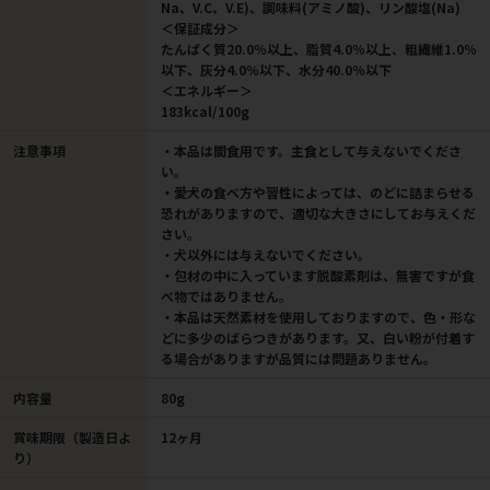
Na、V.C、V.E)、調味料(アミノ酸)、リン酸塩(Na)
＜保証成分＞
たんぱく質20.0％以上、脂質4.0％以上、粗繊維1.0％
以下、灰分4.0％以下、水分40.0％以下
＜エネルギー＞
183kcal/100g
注意事項
・本品は間食用です。主食として与えないでくださ
い。
・愛犬の食べ方や習性によっては、のどに詰まらせる
恐れがありますので、適切な大きさにしてお与えくだ
さい。
・犬以外には与えないでください。
・包材の中に入っています脱酸素剤は、無害ですが食
べ物ではありません。
・本品は天然素材を使用しておりますので、色・形な
どに多少のばらつきがあります。又、白い粉が付着す
る場合がありますが品質には問題ありません。
内容量
80g
賞味期限（製造日よ
12ヶ月
り）