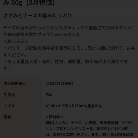
み 80g【8月特価】
ささみとチーズの旨みたっぷり
チーズの旨みがたっぷり入ったスティックに低脂肪で良質なタンパ
ク質の新鮮な鶏ササミで包み込みました。
＜給与方法＞
・パッケージ記載の給与量を基準にして、1日1～2回に分けて、お与
えください。
・与える量は犬種・年齢、性質、運動量、季節等により異なりま
す。
商品管理番号
4582129259492
生産地
日本
サイズ
W140×H235×D25mm/重量92g
素材
＜原材料＞
鶏肉(ささみ)、チーズ、小麦粉、馬鈴薯澱粉、グリセ
リン、プロピレングリコール、保存料(ソルビン酸
K)、着色料(二酸化チタン、黄4)、酸化防止剤(亜硫酸