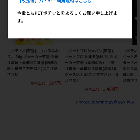
【改定後】バイヤー利用規約はこちら
今後ともPETポチッとをよろしくお願い申し上げま
す。
［ペティオ(直送)］ささみふわ
［ペットプロジャパン(直送)］
［ペティオ
り。 36g ※メーカー直送 ※発
ペットプロ 固まる猫砂 8L ※メ
ペット用
注単位・最低発注数量(納価合
ーカー直送（本州のみ） ※発
ター ハー
計：税抜７万円以上)にご注意
注単位・最低発注数量(混載10
※発注単
下さい
ケース以上)にご注意下さい 【8
価合計：
月特価】
注意下さ
367円
参考上代
1,480円
参考上代
すべてのおすすめ商品を見る