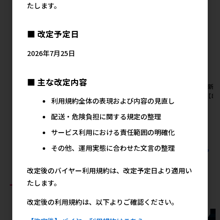
たします。
■ 改定予定日
2026年7月25日
■ 主な改定内容
[友人]iNUTOMO からあげ
[友人]新鮮砂肝 ふりかけ160g
[友人]新
BOW 90g 【8月特価】
130g【8
メーカー希望小売価格
利用規約全体の表現および内容の見直し
578円
メーカー希望小売価格
メ
配送・危険負担に関する規定の整理
467円
サービス利用における責任範囲の明確化
その他、運用実態に合わせた文言の整理
すべての友人の人気商品を見る
改定後のバイヤー利用規約は、改定予定日より適用い
おすすめ商品
たします。
改定後の利用規約は、以下よりご確認ください。