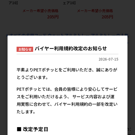
ア10】
ェア10】
メ
メーカー希望小売価格
メーカー希望小売価格
205円
205円
すべての犬用フード ウェットアルミトレー アルミトレーの人気
商品を見る
バイヤー利用規約改定のお知らせ
お知らせ
マルカン サンライズの人気商品
2026-07-15
平素よりPETポチッとをご利用いただき、誠にありが
とうございます。
PETポチッとでは、会員の皆様により安心してサービ
スをご利用いただけるよう、 サービス内容および運
用実態に合わせて、バイヤー利用規約の一部を改定い
たします。
■ 改定予定日
[マルカン サンライズ]ミンチ
[マルカン サンライズ]ナチュ
[マルカン
スペシャル無添加 チキン&野
ラハ グレインフリー フリーズ
スペシャル