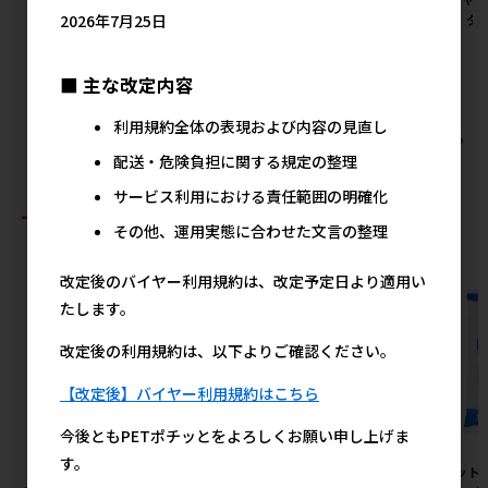
菜入り 13歳以上用 1.7kg
ドライヨーグルト ごちそうブ
菜入り ダイ
2026年7月25日
ルーベリー 10g
メーカー希望小売価格
メ
2,054円
メーカー希望小売価格
■ 主な改定内容
324円
利用規約全体の表現および内容の見直し
すべてのマルカン サンライズの人気商品を見る
配送・危険負担に関する規定の整理
サービス利用における責任範囲の明確化
おすすめ商品
その他、運用実態に合わせた文言の整理
改定後のバイヤー利用規約は、改定予定日より適用い
たします。
改定後の利用規約は、以下よりご確認ください。
【改定後】バイヤー利用規約はこちら
今後ともPETポチッとをよろしくお願い申し上げま
す。
［ペットプロジャパン］業務用
［九州ペットフード］お買い得
［ペット