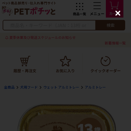
C
l
o
検索
s
e
夏季休業及び発送スケジュールのお知らせ
新着情報一覧
全商品
犬用フード
ウェット アルミトレー
アルミトレー