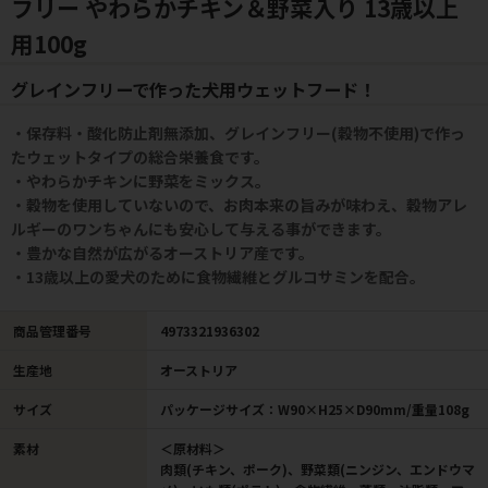
フリー やわらかチキン＆野菜入り 13歳以上
用100g
グレインフリーで作った犬用ウェットフード！
・保存料・酸化防止剤無添加、グレインフリー(穀物不使用)で作っ
たウェットタイプの総合栄養食です。
・やわらかチキンに野菜をミックス。
・穀物を使用していないので、お肉本来の旨みが味わえ、穀物アレ
ルギーのワンちゃんにも安心して与える事ができます。
・豊かな自然が広がるオーストリア産です。
・13歳以上の愛犬のために食物繊維とグルコサミンを配合。
商品管理番号
4973321936302
生産地
オーストリア
サイズ
パッケージサイズ：W90×H25×D90mm/重量108g
素材
＜原材料＞
肉類(チキン、ポーク)、野菜類(ニンジン、エンドウマ