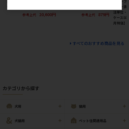
薄型ペットシーツ レギュラー 1
ふりかけ 食べやすい小粒タイ
ペットプロ
ケース（1200枚入）
プ 230g【8月特価】
ーカー直
注単位・最
20,600円
879円
参考上代
参考上代
ケース以上
月特価】
すべてのおすすめ商品を見る
カテゴリから探す
犬用
猫用
犬猫用
ペット住関連用品