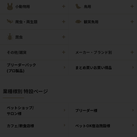
小動物用
鳥用
爬虫・両生類
観賞魚用
昆虫
その他/雑貨
メーカー・ブランド別
ブリーダーパック
まとめ買いお買い得品
(プロ製品)
業種様別 特設ページ
ペットショップ/
ブリーダー様
サロン様
カフェ/飲食店様
ペットOK宿泊施設様