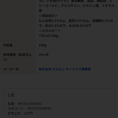
メ)、いも類(ポテト)、食物繊維、藻類、油脂類、マ
リーゴールド、グルコサミン、ビタミン類、ミネラル
類
＜保証成分＞
たん白質5.5％以上、脂質2.5％以上、粗繊維3.0％以
下、灰分3.5％以下、水分88.0％以下
＜エネルギー＞
77kcal/100g
内容量
100g
賞味期限（製造日よ
24ヶ月
り）
メーカー名
株式会社 マルカン サンライズ事業部
1点
品番
4973321936302
JANコード
4973321936302
参考上代
207円