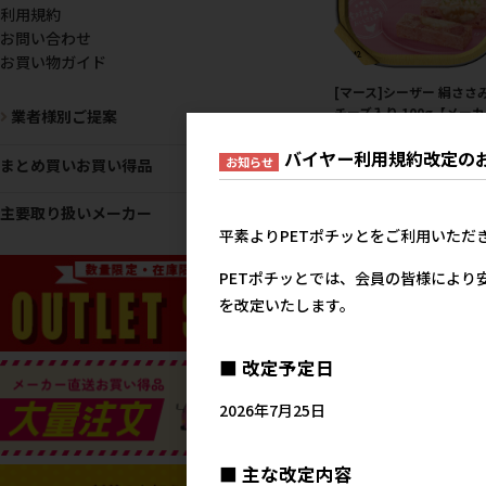
利用規約
お問い合わせ
お買い物ガイド
[マース]シーザー 絹ささ
チーズ入り 100g【メー
業者様別ご提案
フェア10】
バイヤー利用規約改定の
メーカー希望小売
お知らせ
まとめ買いお買い得品
20
主要取り扱いメーカー
平素よりPETポチッとをご利用いただ
PETポチッとでは、会員の皆様により
を改定いたします。
■ 改定予定日
2026年7月25日
[マース]シーザー おいし
ぐろ 白身魚･野菜入り
■ 主な改定内容