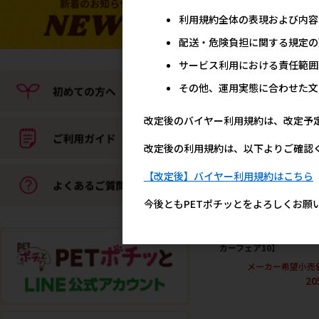
100g【メーカーフェア10
利用規約全体の表現および内容
メーカー希望小売
20
配送・危険負担に関する規定の
サービス利用における責任範囲
その他、運用実態に合わせた文
改定後のバイヤー利用規約は、改定予
改定後の利用規約は、以下よりご確認
【改定後】バイヤー利用規約はこちら
今後ともPETポチッとをよろしくお願
[マース]シーザー おうち
ピ とろうまビーフ 緑黄色
菜&パスタ入り 100g【メ
カーフェア10】
メーカー希望小売
20