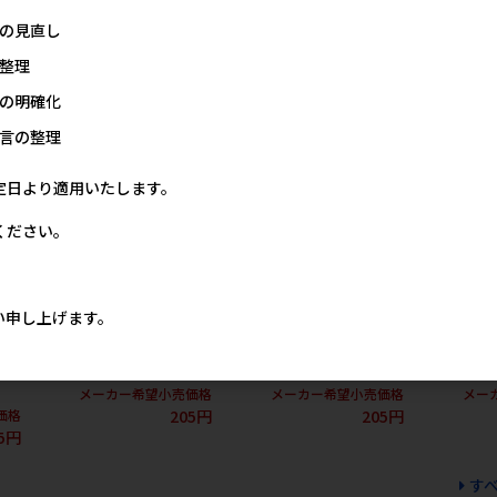
】
カ&いんげん入り 100g【メ
&お米入り 100g【メーカー
カーフェア1
ーカーフェア10】
フェア10】
の見直し
価格
メー
5円
メーカー希望小売価格
メーカー希望小売価格
整理
205円
205円
の明確化
言の整理
定日より適用いたします。
ください。
い申し上げます。
レシ
[マース]シーザー 11歳からの
[マース]シーザー ふっくら白
[マース]シ
野
吟選ビーフ 100g【メーカー
身魚 野菜入り 100g【メーカ
味 ポテトと
ー
フェア10】
ーフェア10】
100g【メー
メーカー希望小売価格
メーカー希望小売価格
メー
205円
205円
価格
5円
す