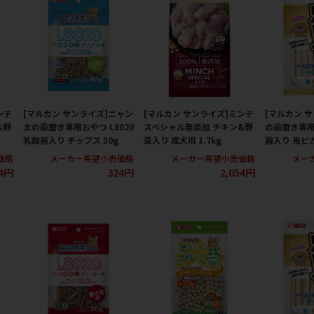
ンチ
[マルカン サンライズ]ニャン
[マルカン サンライズ]ミンチ
[マルカン 
&野
太の歯磨き専用おやつ L8020
スペシャル無添加 チキン&野
の歯磨き専用ガ
乳酸菌入り チップス 50g
菜入り 成犬用 1.7kg
菌入り 鬼ピカ
価格
メーカー希望小売価格
メーカー希望小売価格
メー
54円
324円
2,054円