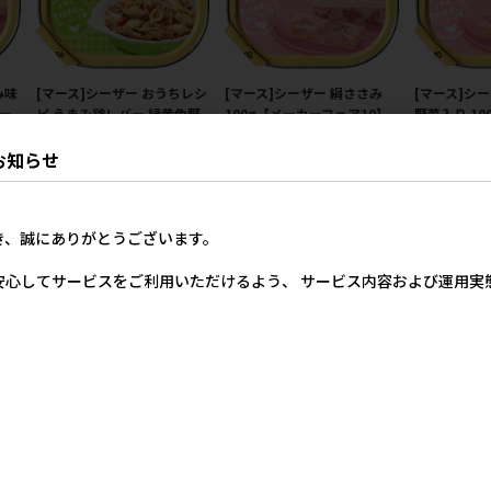
み味
[マース]シーザー おうちレシ
[マース]シーザー 絹ささみ
[マース]シ
カー
ピ うまみ鶏レバー 緑黄色野
100g【メーカーフェア10】
野菜入り 1
菜&パスタ入り 100g【メー
ェア10】
メーカー希望小売価格
カーフェア10】
お知らせ
205円
価格
メー
5円
メーカー希望小売価格
205円
き、誠にありがとうございます。
安心してサービスをご利用いただけるよう、 サービス内容および運用
いま
[マース]シーザー おうちレシ
[マース]シーザー おうちレシ
[マース]シ
ピ ゴロっとビーフ 赤パプリ
ピ 贅沢ターキー 緑黄色野菜
白身魚･野菜入