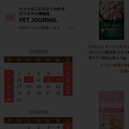
[マルカン サンライズ]ミ
2026年8月
スペシャル無添加 チキン
菜入り 7歳以上用 1.7kg
日
月
火
水
木
金
土
メーカー希望小売
1
2,0
2
3
4
5
6
7
8
9
10
11
12
13
14
15
16
17
18
19
20
21
22
23
24
25
26
27
28
29
30
31
2026年9月
日
月
火
水
木
金
土
1
2
3
4
5