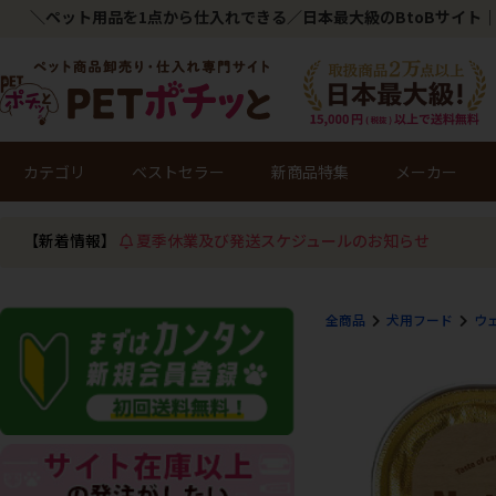
＼ペット用品を1点から仕入れできる／日本最大級のBtoBサイト｜
カテゴリ
ベストセラー
新商品特集
メーカー
【新着情報】
夏季休業及び発送スケジュールのお知らせ
全商品
犬用フード
ウ