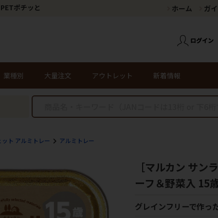
PETポチッと
ホーム
ガイ
業種別
大量注文
アウトレット
新着情報
ェット アルミトレー
アルミトレー
［マルカン サン
ーフ＆野菜入 15歳
グレインフリーで作っ