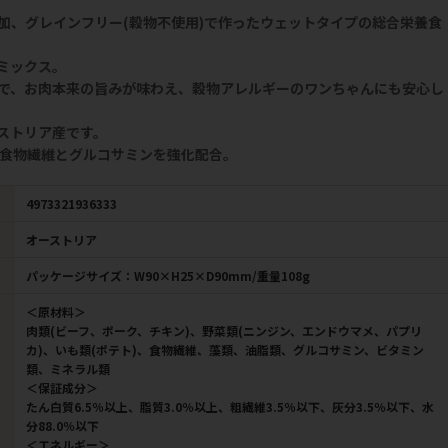
加、グレインフリー(穀物不使用)で作ったウェットタイプの総合栄養食
ミックス。
で、お肉本来の旨みが味わえ、穀物アレルギーのワンちゃんにも安心し
ストリア産です。
に食物繊維とグルコサミンを強化配合。
4973321936333
オーストリア
パッケージサイズ：W90×H25×D90mm/重量108g
＜原材料＞
肉類(ビーフ、ポーク、チキン)、野菜類(ニンジン、エンドウマメ、パプリ
カ)、いも類(ポテト)、食物繊維、藻類、油脂類、グルコサミン、ビタミン
類、ミネラル類
＜保証成分＞
たん白質6.5％以上、脂質3.0％以上、粗繊維3.5％以下、灰分3.5％以下、水
分88.0％以下
＜エネルギー＞