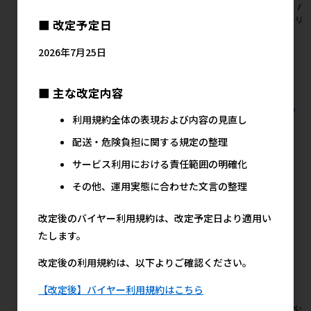
キッス バラエティパック 贅沢
キッス 総合栄養食 とびきり贅
キッス バ
オーシャンセレクト 144g【8
沢おさかな味 126g【8月特
クトシリーズ
■ 改定予定日
月特価】
価】
価】
メーカー希望小売価格
メーカー希望小売価格
メ
2026年7月25日
1,160円
1,160円
■ 主な改定内容
すべての猫用スナック その他 その他の人気商品を見る
利用規約全体の表現および内容の見直し
配送・危険負担に関する規定の整理
日本ペットフード(直送)の人気商品
サービス利用における責任範囲の明確化
その他、運用実態に合わせた文言の整理
改定後のバイヤー利用規約は、改定予定日より適用い
たします。
改定後の利用規約は、以下よりご確認ください。
【改定後】バイヤー利用規約はこちら
[日本ペットフード(直送)]コン
[日本ペットフード(直送)]ビュ
[日本ペッ