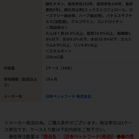
酸化チタン、食用赤色102号、食用赤色106号、食用
黄色5号)、酸化防止剤(ミックストコフェロール、ロ
ーズマリー抽出物、ハーブ抽出物)、バチルスサブチ
ルス(活性菌)、グルコサミン、コンドロイチン
＜保証成分＞
たんぱく質29.0％以上、脂質10.0％以上、粗繊維3.
0％以下、灰分8.0％以下、水分10.0％以下、カルシ
ウム0.9％以上、リン0.8％以上
＜エネルギー＞
11kcal/袋
内容量
1ケース（30点）
賞味期限（製造日よ
18ヶ月
り）
メーカー名
日本ペットフード 株式会社
※メーカー直送の為、ご購入条件がございます。発注単位は1ケー
ス単位です。ケース入り数は下記内訳をご覧下さい。
最低発注数量は
「商品名：［日本ペットフード(直送)］●●の商