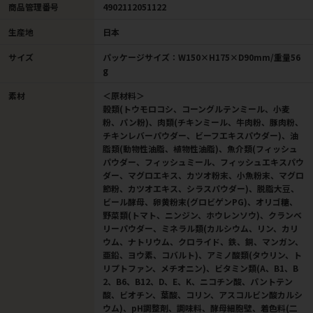
商品管理番号
4902112051122
生産地
日本
サイズ
パッケージサイズ：W150×H175×D90mm/重量56
g
素材
＜原材料＞
穀類(トウモロコシ、コーングルテンミール、小麦
粉、パン粉)、肉類(チキンミール、牛肉粉、豚肉粉、
チキンレバーパウダー、ビーフエキスパウダー)、油
脂類(動物性油脂、植物性油脂)、魚介類(フィッシュ
パウダー、フィッシュミール、フィッシュエキスパウ
ダー、マグロエキス、カツオ粉末、小魚粉末、マグロ
節粉、カツオエキス、シラスパウダー)、脱脂大豆、
ビール酵母、卵黄粉末(グロビゲンPG)、オリゴ糖、
野菜類(トマト、ニンジン、ホウレンソウ)、クランベ
リーパウダー、ミネラル類(カルシウム、リン、カリ
ウム、ナトリウム、クロライド、鉄、銅、マンガン、
亜鉛、ヨウ素、コバルト)、アミノ酸類(タウリン、ト
リプトファン、メチオニン)、ビタミン類(A、B1、B
2、B6、B12、D、E、K、ニコチン酸、パントテン
酸、ビオチン、葉酸、コリン、アスコルビン酸カルシ
ウム)、pH調整剤、調味料、酵母細胞壁、着色料(二