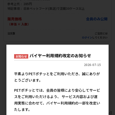
参考上代
285円
特記事項
日本ペットフード(直送)で混載30ケース以上
販売価格
会員のみ公開
（単価 × 入数）
注文数
ご注文には
ログイン
してください
猫用スナック その他 その他の人気商品
バイヤー利用規約改定のお知らせ
お知らせ
2026-07-15
平素よりPETポチッとをご利用いただき、誠にありが
とうございます。
PETポチッとでは、会員の皆様により安心してサービ
スをご利用いただけるよう、 サービス内容および運
用実態に合わせて、バイヤー利用規約の一部を改定い
たします。
[ネスレ]モンプチ クリスピー
[ネスレ]モンプチ クリスピー
[ネスレ]