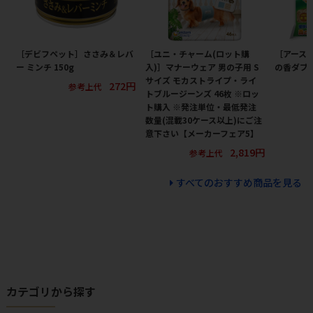
［デビフペット］ささみ＆レバ
［ユニ・チャーム(ロット購
［アース
ー ミンチ 150g
入)］マナーウェア 男の子用 S
の香ダブル
サイズ モカストライプ・ライ
272円
参考上代
トブルージーンズ 46枚 ※ロッ
ト購入 ※発注単位・最低発注
数量(混載30ケース以上)にご注
意下さい【メーカーフェア5】
2,819円
参考上代
すべてのおすすめ商品を見る
カテゴリから探す