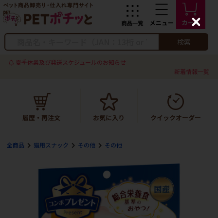
C
l
o
検索
s
e
夏季休業及び発送スケジュールのお知らせ
新着情報一覧
全商品
猫用スナック
その他
その他