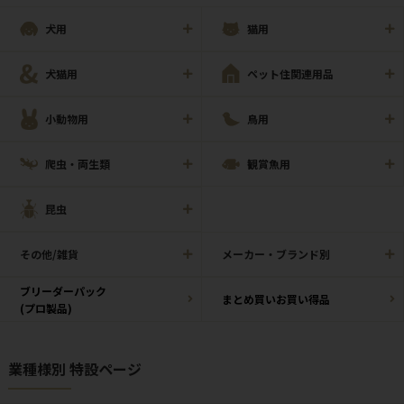
犬用
猫用
犬猫用
ペット住関連用品
小動物用
鳥用
爬虫・両生類
観賞魚用
昆虫
その他/雑貨
メーカー・ブランド別
ブリーダーパック
まとめ買いお買い得品
(プロ製品)
業種様別 特設ページ