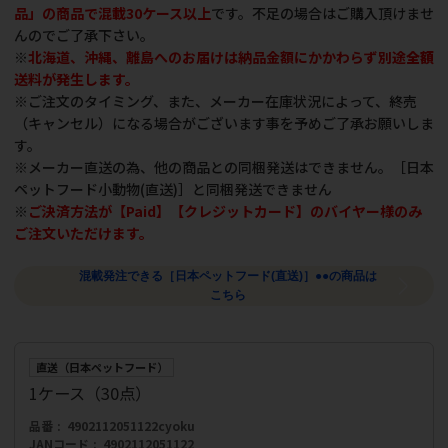
品」の商品で混載30ケース以上
です。不足の場合はご購入頂けませ
んのでご了承下さい。
※
北海道、沖縄、離島へのお届けは納品金額にかかわらず別途
全額
送料が発生します。
※ご注文のタイミング、また、メーカー在庫状況によって、終売
（キャンセル）になる場合がございます事を予めご了承お願いしま
す。
※メーカー直送の為、他の商品との同梱発送はできません。［日本
ペットフード小動物(直送)］と同梱発送できません
※
ご決済方法が【Paid】【クレジットカード】のバイヤー様のみ
ご注文いただけます。
混載発注できる［日本ペットフード(直送)］●●の商品は
こちら
直送（日本ペットフード）
1ケース（30点）
品番
4902112051122cyoku
JANコード
4902112051122