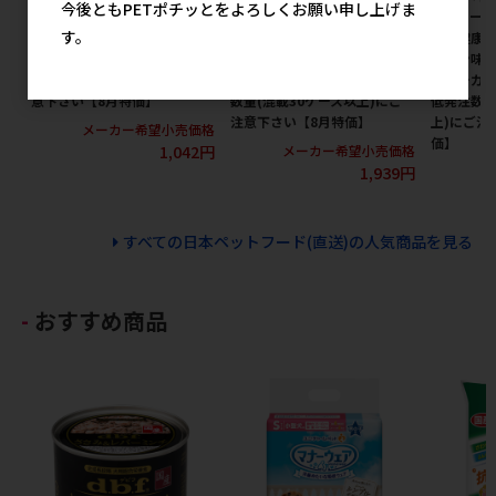
今後ともPETポチッとをよろしくお願い申し上げま
ボ キャット 下部尿路の健康維
ーティープロ キャット 下部尿
ーティープ
す。
持 600g(120g×5袋) ※メーカ
路の健康維持 1歳から チキン
路の健康維
ー直送 ※発注単位･最低発注数
味 1.4kg(280g×5袋) ※メー
チキン味 1.
量(混載30ケース以上)にご注
カー直送 ※発注単位･最低発注
※メーカー
意下さい【8月特価】
数量(混載30ケース以上)にご
低発注数量
注意下さい【8月特価】
上)にご注
メーカー希望小売価格
価】
1,042円
メーカー希望小売価格
1,939円
メ
すべての日本ペットフード(直送)の人気商品を見る
おすすめ商品