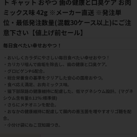
ト キャット おやつ 歯の健康と口臭ケア お肉
ミックス味 42g ※メーカー直送 ※発注単
位・最低発注数量(混載30ケース以上)にご注
意下さい【値上げ前セール】
毎日食べたい幸せおやつ！
・おいしくカラダにやさしい毎日食べたい幸せおやつ！
・カリカリ噛んで歯垢を除去し、歯の健康と口臭ケア。
・グロビゲンPG配合。
・総合栄養食の基準をクリアした安心の国産おやつ。
・食べ応え満足、お肉ミックス味。
・猫下部尿路の健康維持に配慮した、低マグネシウム設計。(マグネ
シウム含有量0.12％:標準値)
・さらにメチオニンを配合。
・おなかの健康維持に配慮して腸内の善玉菌を増やすオリゴ糖を配
合。
・小分け袋にねこ豆知識つき。