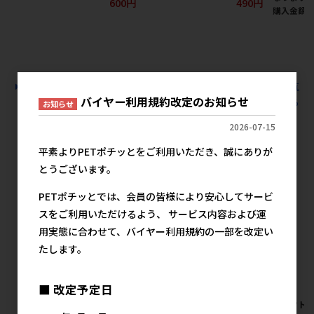
600円
490円
購入金額
メ
すべての観賞魚用フード 熱帯魚用フード 熱帯魚用フードの人気
バイヤー利用規約改定のお知らせ
商品を見る
お知らせ
2026-07-15
ニチドウの人気商品
平素よりPETポチッとをご利用いただき、誠にありが
とうございます。
PETポチッとでは、会員の皆様により安心してサービ
スをご利用いただけるよう、 サービス内容および運
用実態に合わせて、バイヤー利用規約の一部を改定い
たします。
■ 改定予定日
[ニチドウ]ニューモンテ水槽用
【アウトレット】[ニチドウ]ペ
【アウトレ