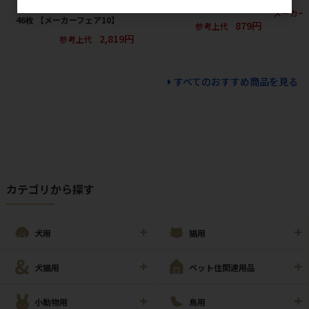
ライプ・ライトブルージーンズ
プ 230g【8月特価】
メーカー
46枚 【メーカーフェア10】
879円
参考上代
2,819円
参考上代
すべてのおすすめ商品を見る
カテゴリから探す
犬用
猫用
犬猫用
ペット住関連用品
小動物用
鳥用