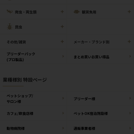
爬虫・両生類
観賞魚用
昆虫
その他/雑貨
メーカー・ブランド別
ブリーダーパック
まとめ買いお買い得品
(プロ製品)
業種様別 特設ページ
ペットショップ/
ブリーダー様
サロン様
カフェ/飲食店様
ペットOK宿泊施設様
動物病院様
通販事業者様