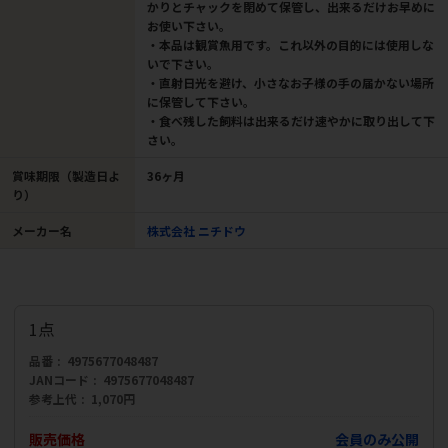
かりとチャックを閉めて保管し、出来るだけお早めに
お使い下さい。
・本品は観賞魚用です。これ以外の目的には使用しな
いで下さい。
・直射日光を避け、小さなお子様の手の届かない場所
に保管して下さい。
・食べ残した飼料は出来るだけ速やかに取り出して下
さい。
賞味期限（製造日よ
36ヶ月
り）
メーカー名
株式会社 ニチドウ
1点
品番
4975677048487
JANコード
4975677048487
参考上代
1,070円
販売価格
会員のみ公開