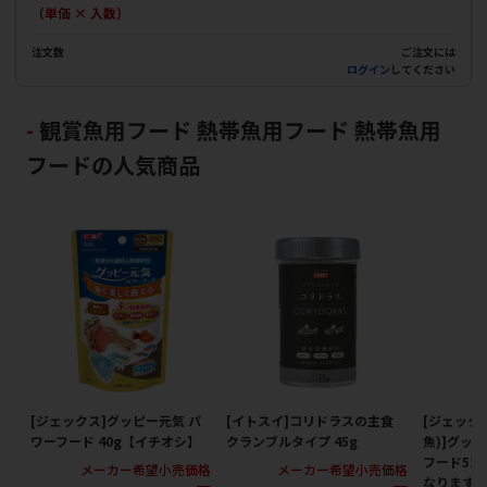
（単価 × 入数）
注文数
ご注文には
ログイン
してください
観賞魚用フード 熱帯魚用フード 熱帯魚用
フードの人気商品
[ジェックス]グッピー元気 パ
[イトスイ]コリドラスの主食
[ジェック
ワーフード 40g【イチオシ】
クランブルタイプ 45g
魚)]グッ
フード52
メーカー希望小売価格
メーカー希望小売価格
なります｡