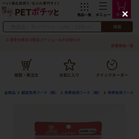
C
l
o
検索
s
e
夏季休業及び発送スケジュールのお知らせ
新着情報一覧
全商品
観賞魚用フード（餌）
熱帯魚用フード（餌）
熱帯魚用フード