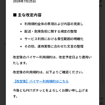
2026年7月25日
6錠
ットエステ プレダウン 170ml
リガニのエ
2027年8
メーカー希望小売価格
メーカー希望小売価格
600円
3,100円
メ
■ 主な改定内容
利用規約全体の表現および内容の見直し
すべてのニチドウの人気商品を見る
配送・危険負担に関する規定の整理
サービス利用における責任範囲の明確化
おすすめ商品
その他、運用実態に合わせた文言の整理
改定後のバイヤー利用規約は、改定予定日より適用い
たします。
改定後の利用規約は、以下よりご確認ください。
【改定後】バイヤー利用規約はこちら
今後ともPETポチッとをよろしくお願い申し上げま
す。
［ユニ・チャーム］マナーウェ
［九州ペットフード］お買い得
［ペッツ
ア 男の子用 Sサイズ モカスト
ふりかけ 食べやすい小粒タイ
びょんび