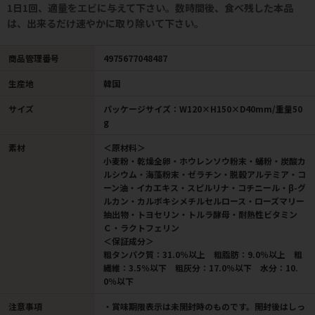
1日1回、適量をエビに与えて下さい。数時間後、食べ残した本品
は、出来るだけ速やかに取り除いて下さい。
商品管理番号
4975677048487
生産地
韓国
サイズ
パッケージサイズ：W120×H150×D40mm/重量50
g
素材
＜原材料＞
小麦粉・乾燥全卵・ホウレンソウ粉末・蛹粉・炭酸カ
ルシウム・海藻粉末・ゼラチン・脱穀アルテミア・コ
ーン油・イカエキス・スピルリナ・コチニール・β-グ
ルカン・カルボキシメチルセルロース・ローズマリー
抽出物・トヨセリン・トルラ酵母・耐熱性ビタミン
Ｃ・ラクトフェリン
＜保証成分＞
粗タンパク質：31.0％以上 粗脂肪：9.0％以上 粗
繊維：3.5％以下 粗灰分：17.0％以下 水分：10.
0％以下
注意事項
・賞味期限表示は未開封時のものです。開封後はしっ