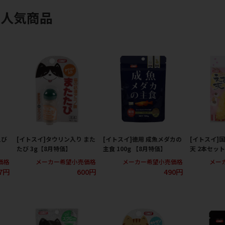
の人気商品
えび
[イトスイ]タウリン入り また
[イトスイ]徳用 成魚メダカの
[イトスイ]
たび 3g【8月特価】
主食 100g 【8月特価】
天 2本セット
価格
メーカー希望小売価格
メーカー希望小売価格
メー
7円
600円
490円