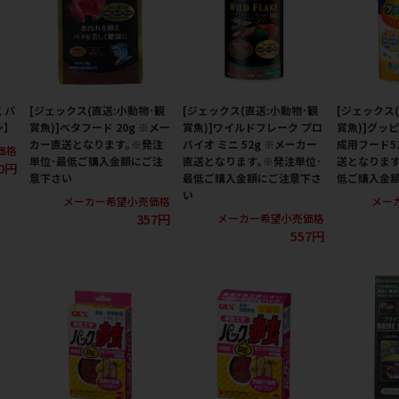
 パ
[ジェックス(直送:小動物･観
[ジェックス(直送:小動物･観
[ジェックス
シ】
賞魚)]ベタフード 20g ※メー
賞魚)]ワイルドフレーク プロ
賞魚)]グッ
カー直送となります｡※発注
バイオ ミニ 52g ※メーカー
成用フード5
価格
単位･最低ご購入金額にご注
直送となります｡※発注単位･
送となります
0円
意下さい
最低ご購入金額にご注意下さ
低ご購入金
い
メーカー希望小売価格
メー
357円
メーカー希望小売価格
557円