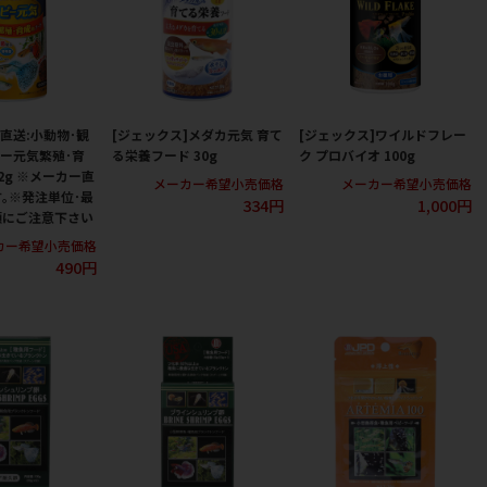
(直送:小動物･観
[ジェックス]メダカ元気 育て
[ジェックス]ワイルドフレー
ピー元気繁殖･育
る栄養フード 30g
ク プロバイオ 100g
2g ※メーカー直
メーカー希望小売価格
メーカー希望小売価格
｡※発注単位･最
334円
1,000円
額にご注意下さい
カー希望小売価格
490円