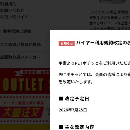
利用規約
お問い合わせ
[ジェックス(直送:小動物
お買い物ガイド
賞魚)] メダカ元気 いつで
食べられるフード浮上性 1
※メーカー直送となります
業者様別ご提案
※発注単位･最低ご購入金
にご注意下さい
バイヤー利用規約改定の
お知らせ
まとめ買いお買い得品
メーカー希望小売
52
主要取り扱いメーカー
平素よりPETポチッとをご利用いただ
PETポチッとでは、会員の皆様により
を改定いたします。
■ 改定予定日
2026年7月25日
[ニチドウ(直送)]ブライ
ュリンプ24cc ※メーカ
■ 主な改定内容
送 ※発注単位･最低発注