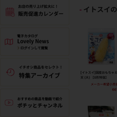
イトスイ
[イトスイ]国産おもちゃ
天 (大) 【8月特価】
メーカー希望小売
66