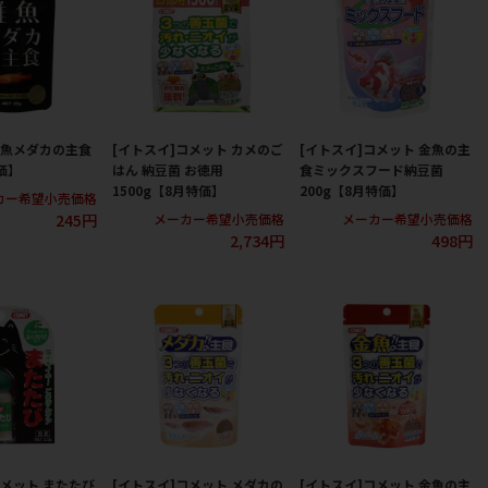
稚魚メダカの主食
[イトスイ]コメット カメのご
[イトスイ]コメット 金魚の主
価】
はん 納豆菌 お徳用
食ミックスフード納豆菌
1500g【8月特価】
200g【8月特価】
カー希望小売価格
245円
メーカー希望小売価格
メーカー希望小売価格
2,734円
498円
コメット またたび
[イトスイ]コメット メダカの
[イトスイ]コメット 金魚の主