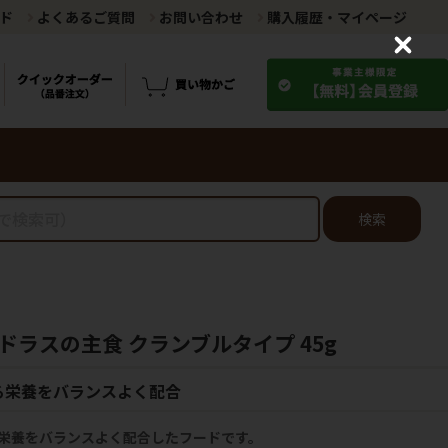
ド
よくあるご質問
お問い合わせ
購入履歴・マイページ
C
l
o
s
e
検索
ラスの主食 クランブルタイプ 45g
る栄養をバランスよく配合
栄養をバランスよく配合したフードです。