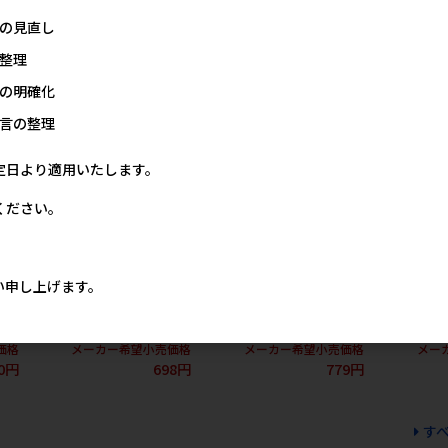
メーカー希望小売価格
メーカー希望小売価格
メー
)に
1,070円
1,070円
の見直し
整理
価格
4円
の明確化
言の整理
定日より適用いたします。
ください。
い申し上げます。
主食
[イトスイ]グッピー･テトラ
[キョーリン]クレストフリー
[キョーリン
の主食 顆粒タイプ 70g
ク コリビッツ 20g
ク バイオバイ
価格
メーカー希望小売価格
メーカー希望小売価格
メー
0円
698円
779円
す