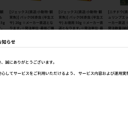
･観
[ジェックス(直送:小動物･観
[ジェックス(直送:小動物･観
[ニチドウ(
も
賞魚)] パックDE赤虫 (半生エ
賞魚)] パックDE赤虫 (半生エ
ュリンプエッグ
5g
サ) 20g ※メーカー直送とな
サ) お徳用 50g ※メーカー直
ーカー直送 
｡
ります｡※発注単位･最低ご購
送となります｡※発注単位･最
発注数量(納
額
入金額にご注意下さい
低ご購入金額にご注意下さい
円以上)にご
お知らせ
メーカー希望小売価格
メーカー希望小売価格
メー
490円
867円
価格
0円
き、誠にありがとうございます。
安心してサービスをご利用いただけるよう、 サービス内容および運用
ンシ
[ニチドウ]メディシュリンプ
[ニチドウ]メディコリドラス
[ニチドウ]
ー直
40g
40g
40g
数量