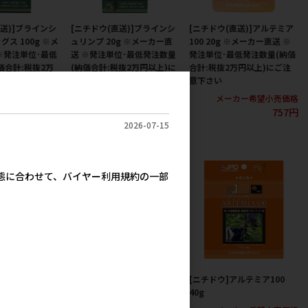
直送)]ブラインシ
[ニチドウ(直送)]ブラインシ
[ニチドウ(直送)]アルテミア
ス 100g ※メ
ュリンプ 20g ※メーカー直
100 20g ※メーカー直送 ※
※発注単位･最低
送 ※発注単位･最低発注数量
発注単位･最低発注数量(納価
価合計:税抜2万
(納価合計:税抜2万円以上)に
合計:税抜2万円以上)にご注
注意下さい
ご注意下さい
意下さい
カー希望小売価格
メーカー希望小売価格
メーカー希望小売価格
5,400円
1,400円
757円
2026-07-15
実態に合わせて、バイヤー利用規約の一部
メディフィッシュ
[ニチドウ]メディグッピー
[ニチドウ]アルテミア100
40g
40g