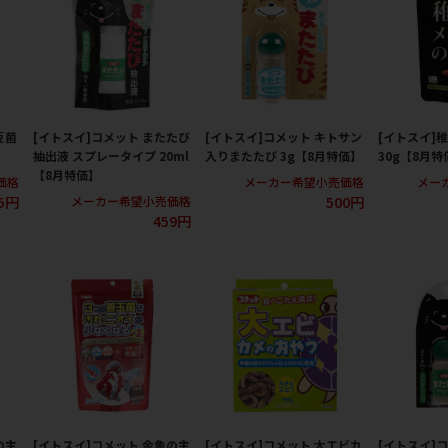
豆菌
[イトスイ]コメット またたび
[イトスイ]コメット キトサン
[イトスイ]
抽出液 スプレータイプ 20ml
入りまたたび 3g【8月特価】
30g【8月特
【8月特価】
価格
メーカー希望小売価格
メー
5円
500円
メーカー希望小売価格
459円
の主
[イトスイ]コメット 金魚の主
[イトスイ]コメット 大エビカ
[イトスイ]