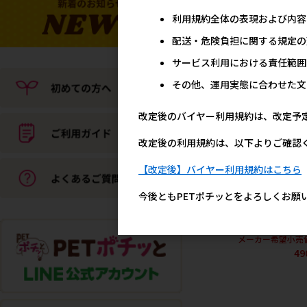
(納価合計:税抜2万円以上
利用規約全体の表現および内容
ご注意下さい
配送・危険負担に関する規定の
メーカー希望小売
73
サービス利用における責任範囲
その他、運用実態に合わせた文
改定後のバイヤー利用規約は、改定予
改定後の利用規約は、以下よりご確認
【改定後】バイヤー利用規約はこちら
今後ともPETポチッとをよろしくお願
[イトスイ]コリドラスの
クランブルタイプ 45g
メーカー希望小売
49