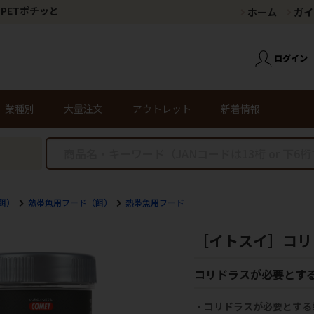
PETポチッと
ホーム
ガイ
業種別
大量注文
アウトレット
新着情報
餌）
熱帯魚用フード（餌）
熱帯魚用フード
［イトスイ］コリド
コリドラスが必要とす
・コリドラスが必要とする