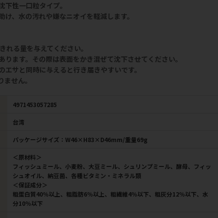
沈下性一口粒タイプ。
助け、水の汚れや嫌なニオイを軽減します。
べきれる量を与えてください。
あります。その際は表面をかき混ぜて沈下させてください。
のエサと同時に与えると行き届きやすいです。
りません。
4971453057285
台湾
パッケージサイズ：W46×H83×D46mm/重量69g
＜原材料＞
フィッシュミール、小麦粉、大豆ミール、シュリンプミール、酵母、フィッ
シュオイル、納豆菌、各種ビタミン・ミネラル類
＜保証成分＞
粗蛋白質40％以上、粗脂肪6％以上、粗繊維4％以下、粗灰分12％以下、水
分10％以下