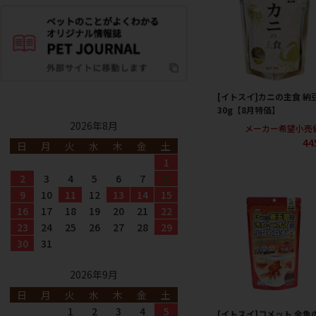
[イトスイ]カニの主食 納
30g【8月特価】
2026年8月
メーカー希望小売
44
日
月
火
水
木
金
土
1
2
3
4
5
6
7
8
9
10
11
12
13
14
15
16
17
18
19
20
21
22
23
24
25
26
27
28
29
30
31
2026年9月
日
月
火
水
木
金
土
1
2
3
4
5
[イトスイ]コメット 金魚