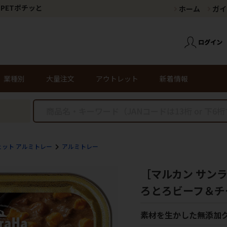
PETポチッと
ホーム
ガイ
業種別
大量注文
アウトレット
新着情報
ェット アルミトレー
アルミトレー
［マルカン サン
ろとろビーフ＆チー
素材を生かした無添加