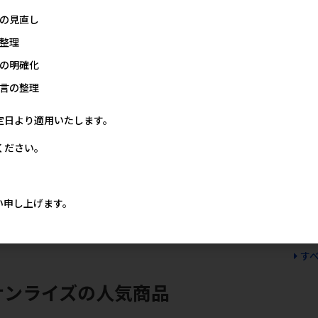
の見直し
整理
の明確化
言の整理
定日より適用いたします。
ください。
レシ
[マース]シーザー 11歳からの
[マース]シーザー ふっくら白
[マース]シ
野
吟選ビーフ 100g【メーカー
身魚 野菜入り 100g【メーカ
味 ポテトと
ー
フェア10】
ーフェア10】
100g【メー
メーカー希望小売価格
メーカー希望小売価格
メー
い申し上げます。
205円
205円
価格
5円
す
サンライズの人気商品