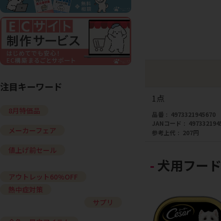
注目キーワード
1点
8月特価品
品番
4973321945670
JANコード
497332194
メーカーフェア
参考上代
207円
値上げ前セール
犬用フード
アウトレット60%OFF
熱中症対策
サプリ