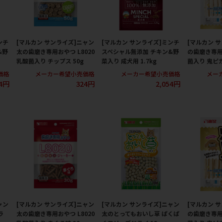
ンチ
[マルカン サンライズ]ニャン
[マルカン サンライズ]ミンチ
[マルカン 
&野
太の歯磨き専用おやつ L8020
スペシャル無添加 チキン&野
の歯磨き専用ガ
乳酸菌入り チップス 50g
菜入り 成犬用 1.7kg
菌入り 鬼ピカ
価格
メーカー希望小売価格
メーカー希望小売価格
メー
54円
324円
2,054円
ャン
[マルカン サンライズ]ニャン
[マルカン サンライズ]ニャン
[マルカン 
ラ
太の歯磨き専用おやつ L8020
太のとってもおいし草 ぱくぱ
の歯磨き専用ガ