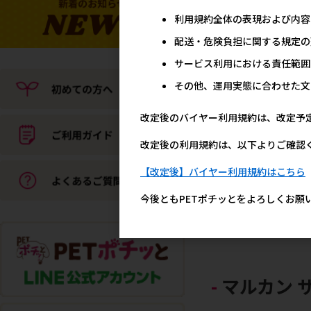
利用規約全体の表現および内容
配送・危険負担に関する規定の
サービス利用における責任範囲
その他、運用実態に合わせた文
改定後のバイヤー利用規約は、改定予
改定後の利用規約は、以下よりご確認
[マース]シーザー おうち
ピ とろうまビーフ 緑黄色
【改定後】バイヤー利用規約はこちら
菜&パスタ入り 100g【メ
カーフェア10】
今後ともPETポチッとをよろしくお願
メーカー希望小売
20
マルカン 