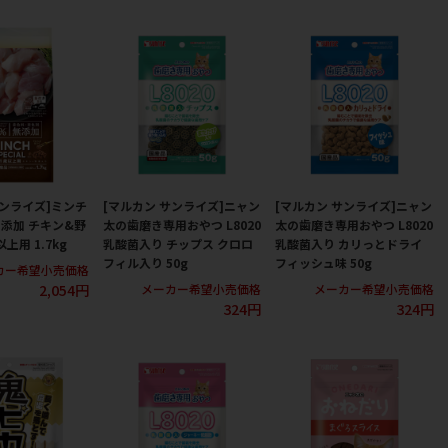
サンライズ]ミンチ
[マルカン サンライズ]ニャン
[マルカン サンライズ]ニャン
添加 チキン&野
太の歯磨き専用おやつ L8020
太の歯磨き専用おやつ L8020
上用 1.7kg
乳酸菌入り チップス クロロ
乳酸菌入り カリっとドライ
フィル入り 50g
フィッシュ味 50g
カー希望小売価格
2,054円
メーカー希望小売価格
メーカー希望小売価格
324円
324円