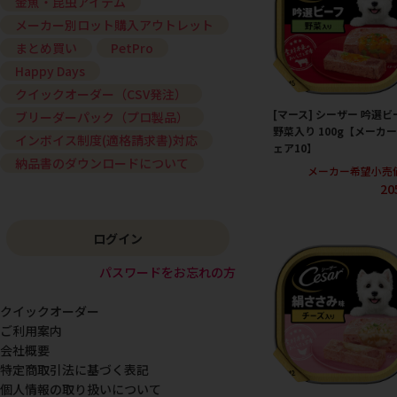
金魚・昆虫アイテム
メーカー別ロット購入アウトレット
まとめ買い
PetPro
Happy Days
クイックオーダー（CSV発注）
[マース] シーザー 吟選ビ
ブリーダーパック（プロ製品）
野菜入り 100g【メーカ
インボイス制度(適格請求書)対応
ェア10】
納品書のダウンロードについて
メーカー希望小売
20
ログイン
パスワードをお忘れの方
クイックオーダー
ご利用案内
会社概要
特定商取引法に基づく表記
個人情報の取り扱いについて