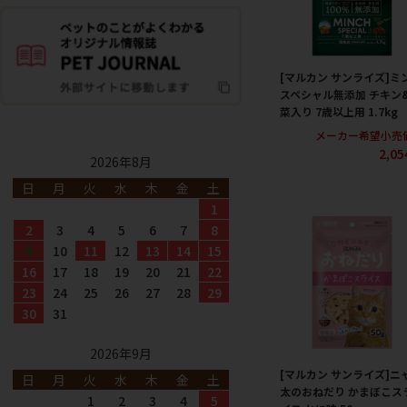
[マルカン サンライズ]ミ
スペシャル無添加 チキン
菜入り 7歳以上用 1.7kg
メーカー希望小売
2,0
2026年8月
日
月
火
水
木
金
土
1
2
3
4
5
6
7
8
9
10
11
12
13
14
15
16
17
18
19
20
21
22
23
24
25
26
27
28
29
30
31
2026年9月
[マルカン サンライズ]ニ
日
月
火
水
木
金
土
太のおねだり かまぼこス
1
2
3
4
5