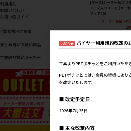
[マース]シーザー 絹ささ
利用規約
チーズ入り 100g【メー
お問い合わせ
フェア10】
お買い物ガイド
メーカー希望小売
20
業者様別ご提案
バイヤー利用規約改定の
お知らせ
まとめ買いお買い得品
主要取り扱いメーカー
平素よりPETポチッとをご利用いただ
PETポチッとでは、会員の皆様により
を改定いたします。
[マース]シーザー おいし
■ 改定予定日
ぐろ 白身魚･野菜入り
100g【メーカーフェア10
2026年7月25日
メーカー希望小売
20
■ 主な改定内容