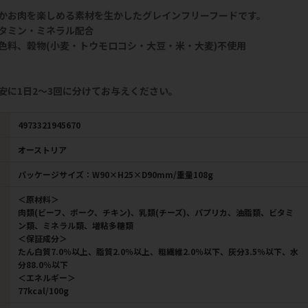
かお肉を楽しめる素材を生かしたグレインフリーフードです。
タミン・ミネラル配合
色料、穀物(小麦・トウモロコシ・大豆・米・大麦)不使用
安に1日2～3回に分けてお与えください。
4973321945670
オーストリア
パッケージサイズ：W90×H25×D90mm/重量108g
＜原材料＞
肉類(ビーフ、ポーク、チキン)、乳類(チーズ)、パプリカ、油脂類、ビタミ
ン類、ミネラル類、増粘多糖類
＜保証成分＞
たん白質7.0％以上、脂質2.0％以上、粗繊維2.0％以下、灰分3.5％以下、水
分88.0％以下
＜エネルギー＞
77kcal/100g