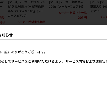
み味
[マース]シーザー おうちレシ
[マース]シーザー 絹ささみ
[マース]シ
カー
ピ うまみ鶏レバー 緑黄色野
100g【メーカーフェア10】
野菜入り 1
菜&パスタ入り 100g【メー
ェア10】
メーカー希望小売価格
カーフェア10】
205円
価格
メー
5円
メーカー希望小売価格
205円
お知らせ
き、誠にありがとうございます。
安心してサービスをご利用いただけるよう、 サービス内容および運用
いま
[マース]シーザー おうちレシ
[マース]シーザー おうちレシ
[マース]シ
ピ ゴロっとビーフ 赤パプリ
ピ 贅沢ターキー 緑黄色野菜
白身魚･野菜入
】
カ&いんげん入り 100g【メ
&お米入り 100g【メーカー
カーフェア1
ーカーフェア10】
フェア10】
価格
メー
5円
メーカー希望小売価格
メーカー希望小売価格
205円
205円