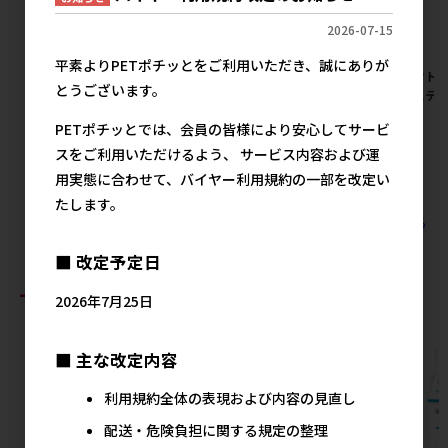
2026-07-15
平素よりPETポチッとをご利用いただき、誠にありが
【アウトレット】[岡野製作
【アウトレット】[岡野製作所]
【アウトレ
とうございます。
所]ONS 富士型ステン食器 小
スパニエル食器
国産ステン
メーカー希望小売価格
メーカー希望小売価格
メ
PETポチッとでは、会員の皆様により安心してサービ
2,570円
6,180円
スをご利用いただけるよう、 サービス内容および運
用実態に合わせて、バイヤー利用規約の一部を改定い
たします。
すべての犬猫用品 食器 食器の人気商品を見る
■ 改定予定日
おすすめ商品
2026年7月25日
■ 主な改定内容
利用規約全体の表現および内容の見直し
配送・危険負担に関する規定の整理