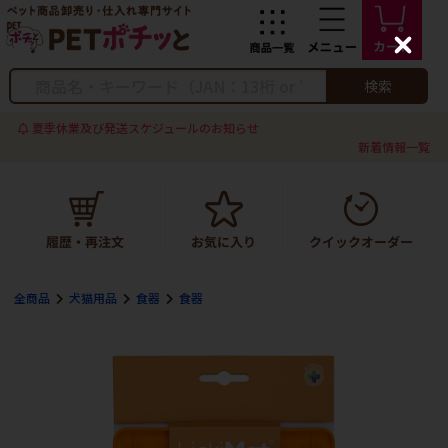
C
l
o
検索
s
e
夏季休業及び発送スケジュールのお知らせ
新着情報一覧
全商品
犬猫用品
食器
食器