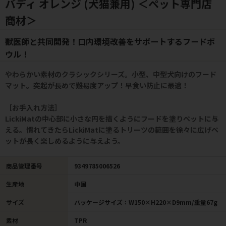
バディ オレンジ (犬猫兼用) ＜ペット専門店
商材＞
獣医師と共同開発！口内環境改善をサポートするフードボ
ウル！
やわらかい素材のクラシックシリーズ。小型、中型犬向けのフード
マット。突起が長めで難易度アップ！早食い防止に最適！
［お手入れ方法］
LickiMatの中心部に小さな円を描くようにフードを塗りペットに与
える。慣れてきたらLickiMatに塗るトリーツの範囲を徐々に広げペ
ットが長く楽しめるように与えよう。
商品管理番号
9349785006526
生産地
中国
サイズ
パッケージサイズ：W150×H220×D9mm/重量67g
素材
TPR