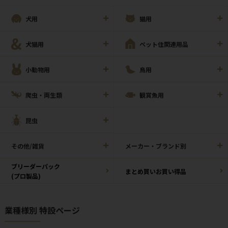
犬用
猫用
犬猫用
ペット住関連用品
小動物用
鳥用
爬虫・両生類
観賞魚用
昆虫
その他/雑貨
メーカー・ブランド別
ブリーダーパック
まとめ買いお買い得品
(プロ製品)
業種様別 特設ページ