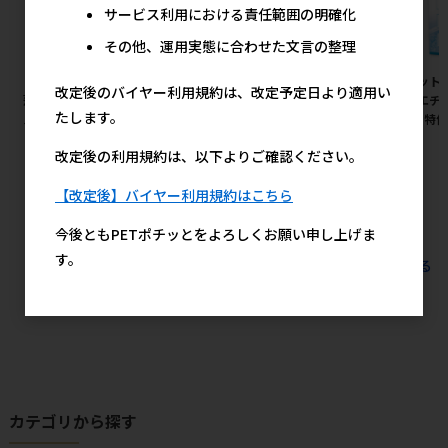
サービス利用における責任範囲の明確化
その他、運用実態に合わせた文言の整理
［ペットプロジャパン］業務用
［ペティオ］犬雅 唐草ベストハ
［ペット
改定後のバイヤー利用規約は、改定予定日より適用い
薄型ペットシーツ ワイド 1ケー
ーネス M グリーン
ぽ用エチケ
たします。
ス（600枚入）
【8月特
2,325円
参考上代
20,600円
参考上代
改定後の利用規約は、以下よりご確認ください。
【改定後】バイヤー利用規約はこちら
今後ともPETポチッとをよろしくお願い申し上げま
す。
すべてのおすすめ商品を見る
カテゴリから探す