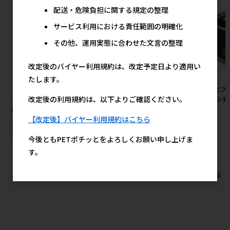
配送・危険負担に関する規定の整理
サービス利用における責任範囲の明確化
その他、運用実態に合わせた文言の整理
改定後のバイヤー利用規約は、改定予定日より適用い
たします。
［ペットプロジャパン(直送)］
［三晃商会］リスハムフードベ
［デビフ
改定後の利用規約は、以下よりご確認ください。
ペットプロ BIGガム スティック
ッド
ー ミンチ 
型 4本 ※メーカー直送（本州の
1,350円
参考上代
【改定後】バイヤー利用規約はこちら
み） ※発注単位・最低発注数
量(混載10ケース以上)にご注意
下さい【8月特価】
今後ともPETポチッとをよろしくお願い申し上げま
2,200円
す。
参考上代
すべてのおすすめ商品を見る