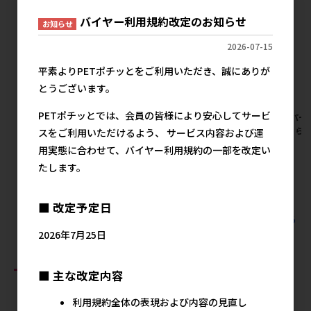
バイヤー利用規約改定のお知らせ
お知らせ
2026-07-15
平素よりPETポチッとをご利用いただき、誠にありが
とうございます。
PETポチッとでは、会員の皆様により安心してサービ
[イトスイ]国産おもちゃえび天
[スーパーキャット]ニャンコロ
[スーパー
2本セット 【8月特価】
じゃらし ミケ 【8月特価】
ルじゃらし
スをご利用いただけるよう、 サービス内容および運
価】
メーカー希望小売価格
メーカー希望小売価格
用実態に合わせて、バイヤー利用規約の一部を改定い
612円
667円
メ
たします。
■ 改定予定日
すべての犬猫用品 猫用玩具 猫用玩具の人気商品を見る
2026年7月25日
おすすめ商品
■ 主な改定内容
利用規約全体の表現および内容の見直し