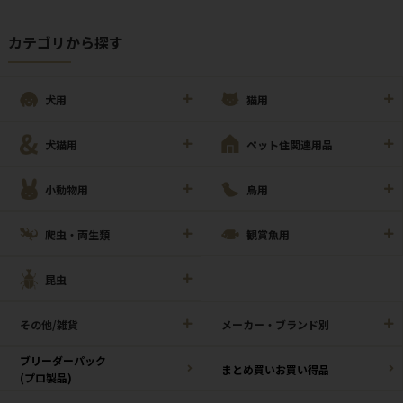
カテゴリから探す
犬用
猫用
犬猫用
ペット住関連用品
小動物用
鳥用
爬虫・両生類
観賞魚用
昆虫
その他/雑貨
メーカー・ブランド別
ブリーダーパック
まとめ買いお買い得品
(プロ製品)