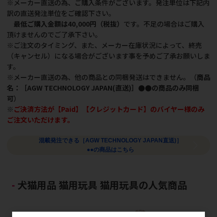
※メーカー直送の為、ご購入条件がございます。発注単位は下記内
訳の直送発注単位をご確認下さい。
最低ご購入金額は40,000円（税抜）
です。不足の場合はご購入
頂けませんのでご了承下さい。
※ご注文のタイミング、また、メーカー在庫状況によって、終売
（キャンセル）になる場合がございます事を予めご了承お願いしま
す。
※メーカー直送の為、他の商品との同梱発送はできません。（
商品
名：［AGW TECHNOLOGY JAPAN(直送)］●●の商品のみ同梱
可
）
※
ご決済方法が【Paid】【クレジットカード】のバイヤー様のみ
ご注文いただけます。
混載発注できる［AGW TECHNOLOGY JAPAN直送)］
●●の商品はこちら
犬猫用品 猫用玩具 猫用玩具の人気商品