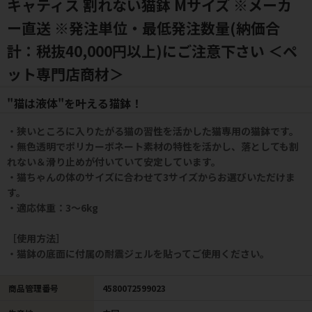
キャティス 割れない猫鉢 Mサイズ ※メーカ
ー直送 ※発注単位・最低発注数量(納価合
計：税抜40,000円以上)にご注意下さい ＜ペ
ット専門店商材＞
"猫は液体"を叶える猫鉢！
・狭いところに入りたがる猫の習性を活かした猫専用の猫鉢です。
・無色透明でポリカーボネート素材の特性を活かし、落としても割
れない＆滑り止めが付いていて安定しています。
・猫ちゃんの体のサイズに合わせて3サイズからお選びいただけま
す。
・適応体重：3～6kg
［使用方法］
・猫鉢の底面に付属の耐震ジェルを貼ってご使用ください。
商品管理番号
4580072599023