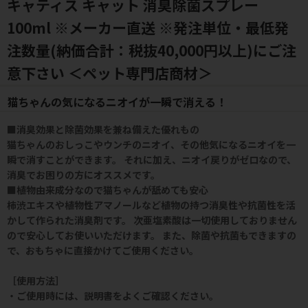
キャティス キャット 消臭除菌スプレー
100ml ※メーカー直送 ※発注単位・最低発
注数量(納価合計：税抜40,000円以上)にご注
意下さい ＜ペット専門店商材＞
猫ちゃんの気になるニオイが一瞬で消える！
■消臭効果と除菌効果を兼ね備えた優れもの
猫ちゃんのおしっこやウンチのニオイ、その他気になるニオイを一
瞬で消すことができます。 それに加え、ニオイ戻りがゼロなので、
消臭でお困りの方にオススメです。
■植物由来成分なので猫ちゃんが舐めても安心
柿渋エキスや植物性アマノールなど植物の持つ消臭性や抗菌性を活
かして作られた消臭剤です。 次亜塩素酸は一切使用しておりません
ので安心してお使いいただけます。 また、除菌や抗菌もできますの
で、おもちゃに直接かけてご使用ください。
［使用方法］
・ご使用時には、説明書をよくご確認ください。