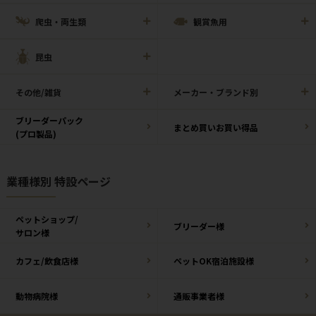
爬虫・両生類
観賞魚用
昆虫
その他/雑貨
メーカー・ブランド別
ブリーダーパック
まとめ買いお買い得品
(プロ製品)
業種様別 特設ページ
ペットショップ/
ブリーダー様
サロン様
カフェ/飲食店様
ペットOK宿泊施設様
動物病院様
通販事業者様