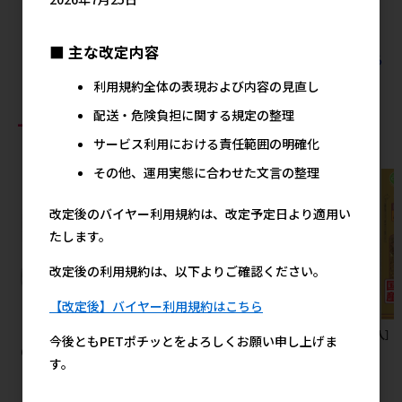
■ 主な改定内容
すべての犬猫用品 消臭･除菌剤 消臭剤の人気商品を見る
利用規約全体の表現および内容の見直し
配送・危険負担に関する規定の整理
おすすめ商品
サービス利用における責任範囲の明確化
その他、運用実態に合わせた文言の整理
改定後のバイヤー利用規約は、改定予定日より適用い
たします。
改定後の利用規約は、以下よりご確認ください。
【改定後】バイヤー利用規約はこちら
［デビフペット］牛肉ミンチ
［ペティオ］猫小町ソフトハー
［友人］
今後ともPETポチッとをよろしくお願い申し上げま
65g
ネスリード まり S レッド
80g
す。
178円
2,125円
参考上代
参考上代