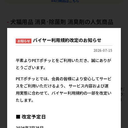
●●の商品はこちら
犬猫用品 消臭･除菌剤 消臭剤の人気商品
バイヤー利用規約改定のお知らせ
お知らせ
2026-07-15
平素よりPETポチッとをご利用いただき、誠にありが
とうございます。
PETポチッとでは、会員の皆様により安心してサービ
スをご利用いただけるよう、 サービス内容および運
[ライオン]シュシュット!オシ
[ライオン]シュシュット!オシ
[ライオン
用実態に合わせて、バイヤー利用規約の一部を改定い
ッコ･ウンチ専用消臭剤 猫用
ッコ･ウンチ専用 消臭&除菌 犬
ッコ･ウン
たします。
つめかえ用 特大 720ml【メー
用 つめかえ用 特大 720ml【メ
300ml
カーフェア10】
ーカーフェア10】
メ
メーカー希望小売価格
メーカー希望小売価格
■ 改定予定日
980円
980円
2026年7月25日