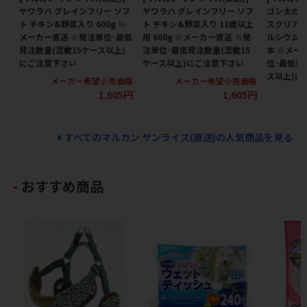
ヤワラハ グレインフリー ソフ
ヤワラハ グレインフリー ソフ
ゴン太の歯
ト チキン&野菜入り 600g ※
ト チキン&野菜入り 11歳以上
スクリアソ
メーカー直送 ※発注単位･最低
用 600g ※メーカー直送 ※発
ルシウム入り
発注数量(混載15ケース以上)
注単位･最低発注数量(混載15
本 ※メー
にご注意下さい
ケース以上)にご注意下さい
位･最低発
ス以上)に
メーカー希望小売価格
メーカー希望小売価格
1,605円
1,605円
メ
すべてのマルカン サンライズ(直送)の人気商品を見る
おすすめ商品