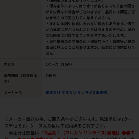
・保存条件によってはニオイが強くなったり色や硬さ
が多少異なる場合がございますが、品質には問題ござ
いませんので安心してお与えください。
・まれに体調や体質に合わない場合もあります。何ら
かの異常に気がつかれたときは与えるのをやめ、早め
に獣医師に相談することをおすすめいたします。
・原料由来の黒や白の点・微細な小片・繊維等が粒の
表面に見えることがありますが、品質には問題ありま
せん。
内容量
1ケース（10点）
賞味期限（製造日よ
540日
り）
メーカー名
株式会社 マルカン サンライズ事業部
※メーカー直送の為、ご購入条件がございます。発注単位は1ケー
ス単位です。ケース入り数は下記内訳をご覧下さい。
最低発注数量は
「商品名：［マルカン サンライズ(直送)］●●の