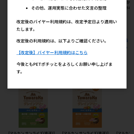
るでるごはん 皮膚･被毛とお腹
るでるごはん お腹の健康ケア
肪 1歳か
その他、運用実態に合わせた文言の整理
の健康ケア 200g【イチオシ】
食物繊維プラス 200g【イチオ
200g(5
シ】
メーカー希望小売価格
メ
355円
改定後のバイヤー利用規約は、改定予定日より適用い
メーカー希望小売価格
355円
たします。
すべての犬用フード スタンダードドライ･半生 小袋･箱1kg未満
改定後の利用規約は、以下よりご確認ください。
の人気商品を見る
【改定後】バイヤー利用規約はこちら
マルカン サンライズ(直送)の人気商品
今後ともPETポチッとをよろしくお願い申し上げま
す。
[マルカン サンライズ(直送)]
[マルカン サンライズ(直送)]
[マルカン 