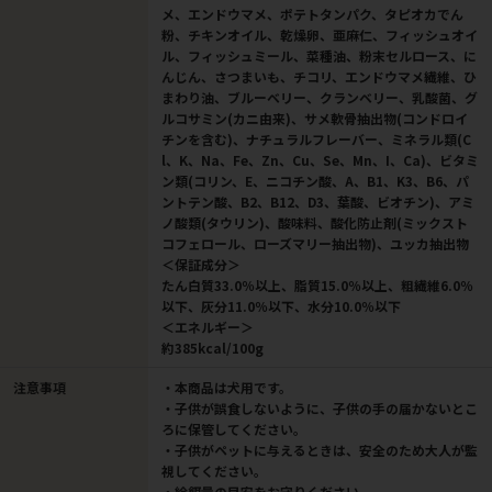
メ、エンドウマメ、ポテトタンパク、タピオカでん
粉、チキンオイル、乾燥卵、亜麻仁、フィッシュオイ
ル、フィッシュミール、菜種油、粉末セルロース、に
んじん、さつまいも、チコリ、エンドウマメ繊維、ひ
まわり油、ブルーベリー、クランベリー、乳酸菌、グ
ルコサミン(カニ由来)、サメ軟骨抽出物(コンドロイ
チンを含む)、ナチュラルフレーバー、ミネラル類(C
l、K、Na、Fe、Zn、Cu、Se、Mn、I、Ca)、ビタミ
ン類(コリン、E、ニコチン酸、A、B1、K3、B6、パ
ントテン酸、B2、B12、D3、葉酸、ビオチン)、アミ
ノ酸類(タウリン)、酸味料、酸化防止剤(ミックスト
コフェロール、ローズマリー抽出物)、ユッカ抽出物
＜保証成分＞
たん白質33.0％以上、脂質15.0％以上、粗繊維6.0％
以下、灰分11.0％以下、水分10.0％以下
＜エネルギー＞
約385kcal/100g
注意事項
・本商品は犬用です。
・子供が誤食しないように、子供の手の届かないとこ
ろに保管してください。
・子供がペットに与えるときは、安全のため大人が監
視してください。
・給餌量の目安をお守りください。