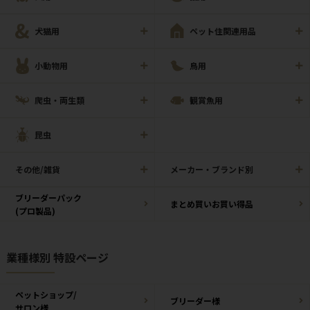
犬猫用
ペット住関連用品
小動物用
鳥用
爬虫・両生類
観賞魚用
昆虫
その他/雑貨
メーカー・ブランド別
ブリーダーパック
まとめ買いお買い得品
(プロ製品)
業種様別 特設ページ
ペットショップ/
ブリーダー様
サロン様