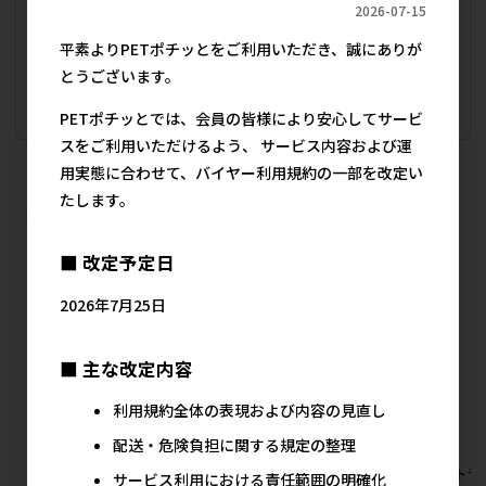
2026-07-15
販売価格
会員のみ公開
平素よりPETポチッとをご利用いただき、誠にありが
（単価 × 入数）
とうございます。
注文数
ご注文には
PETポチッとでは、会員の皆様により安心してサービ
ログイン
してください
スをご利用いただけるよう、 サービス内容および運
用実態に合わせて、バイヤー利用規約の一部を改定い
犬用フード スタンダードドライ･半生 小
たします。
袋･箱1kg未満の人気商品
■ 改定予定日
2026年7月25日
■ 主な改定内容
利用規約全体の表現および内容の見直し
配送・危険負担に関する規定の整理
[ドギーマンハヤシ]まいにちで
[ドギーマンハヤシ]まいにちで
[ペットラ
サービス利用における責任範囲の明確化