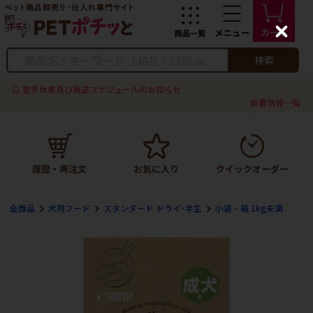
C
l
o
検索
s
e
夏季休業及び発送スケジュールのお知らせ
新着情報一覧
全商品
犬用フード
スタンダード ドライ･半生
小袋・箱 1kg未満