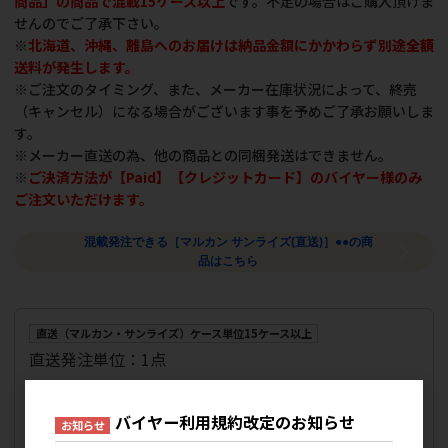
商品」の商品で混載15ケース以上
です。不足の場合はご購入頂けま
せんのでご了承下さい。
※
北海道、沖縄、離島へのお届けは納品金額にかかわらず別途
全額
送料が発生します。
※ご注文のタイミング、また、メーカー在庫状況によって、終売
（キャンセル）になる場合がございます事を予めご了承お願いしま
す。
※メーカー直送の為、他の商品との同梱発送はできません。
※
ご決済方法が【Paid】【クレジットカード】のバイヤー様のみ
ご注文いただけます。
混載発注できる［マルカン サンライズ(直送)］●●の商
品はこちら
直送（マルカン・サンライズ）ケース単位15ケース以上
直送発注単位：1点
品番
4973321942693cyoku
JANコード
4973321942693
バイヤー利用規約改定のお知らせ
お知らせ
参考上代
1,605円
特記事項
マルカンサンライズ(直送)で混載15ケース以上