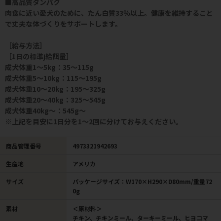
■高品質タンパク
肉食に近い愛犬のために、たん白質33％以上。健康を維持すること
で丈夫な体づくりをサポートします。
［給与方法］
［1日の標準j給餌量］
成犬体重1～5kg：35～115g
成犬体重5～10kg：115～195g
成犬体重10～20kg：195～325g
成犬体重20～40kg：325～545g
成犬体重40kg～：545g～
※上記を目安に1日分を1～2回に分けてお与えください。
商品管理番号
4973321942693
生産地
アメリカ
サイズ
パッケージサイズ：W170×H290×D80mm/重量72
0g
素材
＜原材料＞
チキン、チキンミール、ターキーミール、ヒヨコマ