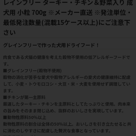
レインフリー ターキー・チキン＆野菜入り 成
犬用 小粒 700g ※メーカー直送 ※発注単位・
最低発注数量(混載15ケース以上)にご注意下
さい
グレインフリーで作った犬用ドライフード！
肉食である犬猫の健康を考えた穀物不使用の低アレルギーフードで
す。
■グレインフリー(穀物不使用)
穀物の消化が苦手な愛犬や穀物アレルギーの愛犬の健康維持に配慮
して、小麦・トウモロコシ・大豆・米・大麦を使用せず調理してい
ます。
■チキンが第一主原料
厳選したターキー・チキンを主原料としてたっぷりと使用。肉本来
の旨みをそのまま閉じ込め、抜群のおいしさを実現しています。
■動物性原料50％以上
動物性原料の割合は全体の50％以上。おいしさを引き立たせると共
に消化のしやすさに配慮した贅沢な食事となっています。