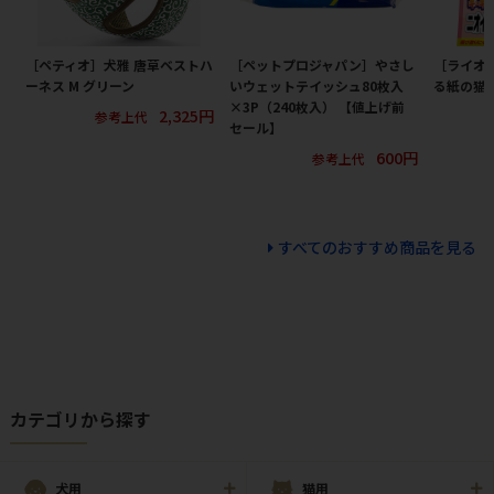
［ペティオ］犬雅 唐草ベストハ
［ペットプロジャパン］やさし
［ライオン
ーネス M グリーン
いウェットテイッシュ80枚入
る紙の猫砂
×3P（240枚入） 【値上げ前
2,325円
参考上代
セール】
600円
参考上代
すべてのおすすめ商品を見る
カテゴリから探す
犬用
猫用