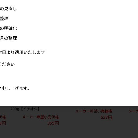
の見直し
 スタンダードドライ･半生 小袋･箱1k
整理
の明確化
言の整理
定日より適用いたします。
ください。
い申し上げます。
にち
[ドギーマンハヤシ]まいにち
[ペットライン]懐石彩膳 低脂
[ペットライ
毛と
でるでるごはん お腹の健康
肪 1歳から ささみとチーズ味
ぬ用 り乳か
イチ
ケア 食物繊維プラス
200g(50g×4)【イチオシ】
200g(50
200g【イチオシ】
メーカー希望小売価格
メー
637円
価格
メーカー希望小売価格
5円
355円