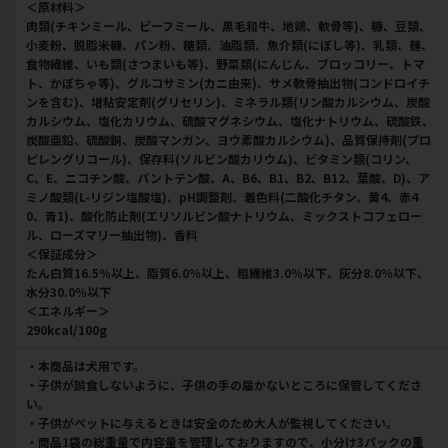
＜原材料＞
肉類(チキンミール、ビーフミール、黒毛和牛、地鶏、軟骨等)、糠、豆類、
小麦粉、脱脂米糠、パン粉、糖類、油脂類、魚介類(にぼし等)、乳類、麺、
食物繊維、いも類(さつまいも等)、野菜類(にんじん、ブロッコリー、トマ
ト、かぼちゃ等)、グルコサミン(カニ由来)、サメ軟骨抽出物(コンドロイチ
ンを含む)、増粘安定剤(グリセリン)、ミネラル類(リン酸カルシウム、炭酸
カルシウム、塩化カリウム、硫酸マグネシウム、塩化ナトリウム、硫酸鉄、
炭酸亜鉛、硫酸銅、炭酸マンガン、ヨウ素酸カルシウム)、品質保持剤(プロ
ピレングリコール)、保存料(ソルビン酸カリウム)、ビタミン類(コリン、
C、E、ニコチン酸、パントテン酸、A、B6、B1、B2、B12、葉酸、D)、ア
ミノ酸類(L-リジン塩酸塩)、pH調整剤、着色料(二酸化チタン、黄4、赤4
0、青1)、酸化防止剤(エリソルビン酸ナトリウム、ミックストコフェロー
ル、ローズマリー抽出物)、香料
＜保証成分＞
たん白質16.5％以上、脂質6.0％以上、粗繊維3.0％以下、灰分8.0％以下、
水分30.0％以下
＜エネルギー＞
290kcal/100g
・本商品は犬用です。
・子供が誤食しないように、子供の手の届かないところに保管してくださ
い。
・子供がペットに与えるときは安全のため大人が監視してください。
・商品1袋の総重量で内容量を管理しておりますので、小分け3パックの重