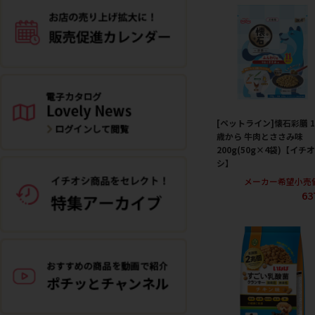
[ペットライン]懐石彩膳 1
歳から 牛肉とささみ味
200g(50g×4袋)【イチオ
シ】
メーカー希望小売
63