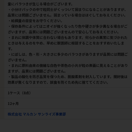
量にバラつきが生じる場合がございます。
・小分けパックの中で粒同士がくっついて固まりになることがありますが、
品質には問題ございません。固まっている場合はほぐしてお与えください。
・給餌量の目安をお守りください。
・保存条件によってはニオイが強くなったり色や硬さが多少異なる場合がご
ざいますが、品質には問題ございませんので安心してお与えください。
・まれに体調や体質に合わない場合もあります。何らかの異常に気づかれた
ときは与えるのをやめ、早めに獣医師に相談することをおすすめいたしま
す。
・にぼしは、色・形・大きさに多少のバラつきがありますが品質には問題ご
ざいません。
・まれに原料由来の微細な白色や茶色の小片が粒の表面に見えることがあり
ますが、品質には問題ございません。
・製品の酸化を防ぎ品質を保つため、脱酸素剤を封入しています。開封後は
効果が無くなりますので、誤食を防ぐため先に捨ててください。
1ケース（8点）
12ヶ月
株式会社 マルカン サンライズ事業部