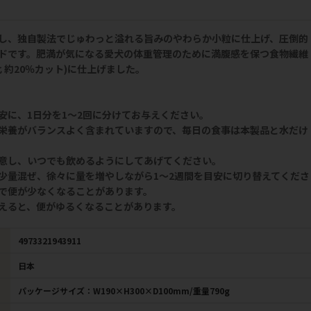
！
し、独自製法でじゅわっと溢れる旨みのやわらか小粒に仕上げ、圧倒的
ドです。肥満が気になる愛犬の体重管理のために満腹感を保つ食物繊維
 約20％カット)に仕上げました。
安に、1日分を1～2回に分けてお与えください。
栄養がバランスよく含まれていますので、毎日の食事は本製品と水だけ
意し、いつでも飲めるようにしてあげてください。
少量混ぜ、徐々に量を増やしながら1～2週間を目安に切り替えてくださ
で便が少なくなることがあります。
えると、便がゆるくなることがあります。
4973321943911
日本
パッケージサイズ：W190×H300×D100mm/重量790g