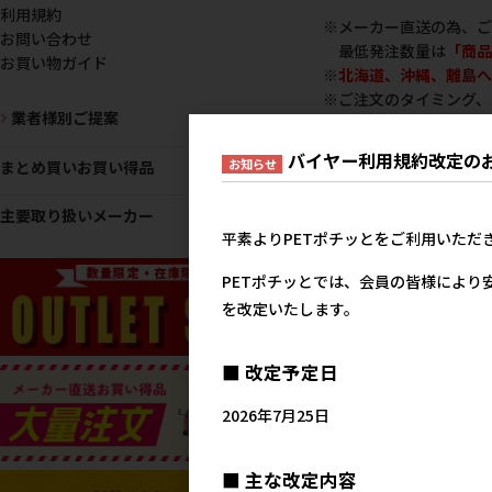
利用規約
※メーカー直送の為、ご
お問い合わせ
最低発注数量は
「商品
お買い物ガイド
※
北海道、沖縄、離島へ
※ご注文のタイミング、
業者様別ご提案
※メーカー直送の為、他
※
ご決済方法が【Pai
バイヤー利用規約改定の
お知らせ
まとめ買いお買い得品
主要取り扱いメーカー
平素よりPETポチッとをご利用いただ
PETポチッとでは、会員の皆様により
を改定いたします。
直送（マルカン・サンライ
■ 改定予定日
直送発注単位：1点
2026年7月25日
品番
4973321943911c
JANコード
497332194
参考上代
782円
■ 主な改定内容
特記事項
マルカンサンラ