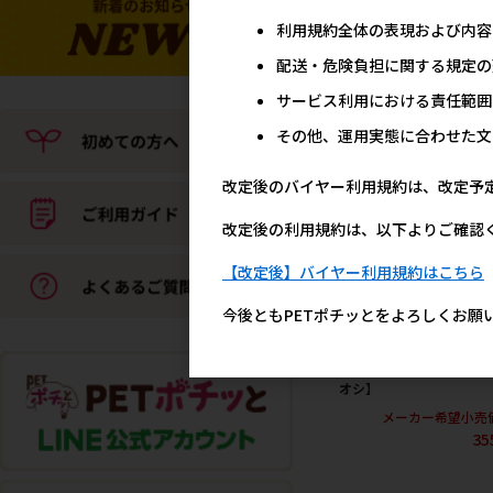
利用規約全体の表現および内容
犬用フード
配送・危険負担に関する規定の
サービス利用における責任範囲
その他、運用実態に合わせた文
改定後のバイヤー利用規約は、改定予
改定後の利用規約は、以下よりご確認
【改定後】バイヤー利用規約はこちら
今後ともPETポチッとをよろしくお願
[ドギーマンハヤシ]まい
でるでるごはん 皮膚･被
お腹の健康ケア 200g【
オシ】
メーカー希望小売
35