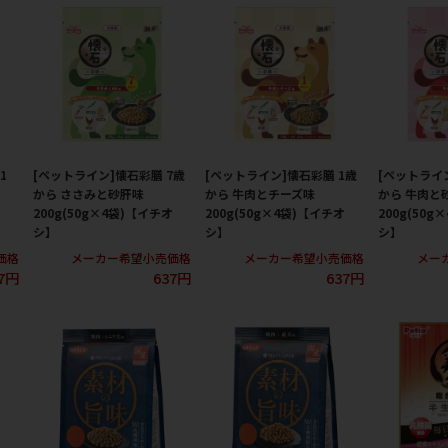
1
[ペットライン]懐石彩膳 7歳
[ペットライン]懐石彩膳 1歳
[ペットライ
から ささみと砂肝味
から 牛肉とチーズ味
から 牛肉と
200g(50g×4袋)【イチオ
200g(50g×4袋)【イチオ
200g(50g
シ】
シ】
シ】
価格
メーカー希望小売価格
メーカー希望小売価格
メー
7円
637円
637円