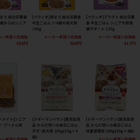
鶏まろ 総合栄養食
[ペティオ]鶏まろ 総合栄養食
[ペティオ]プラクト 総合栄養
7歳からのシニア
半生ごはん 1~6歳の成犬用
食 半生ごはん シニア犬用健
100g
康サポート 125g
カー希望小売価格
メーカー希望小売価格
メーカー希望小売価格
304円
304円
417円
ドメイト]シニア
[ドギーマンハヤシ]無添加良
[ドギーマンハヤシ]無添加良
イ･プードル用
品 からだ想いの毎日ごはん
品 からだ想いの毎日ごはん
子犬~成犬用 200g(50g×4
体重管理用 200g(50g×4袋)
袋)
カー希望小売価格
メーカー希望小売価格