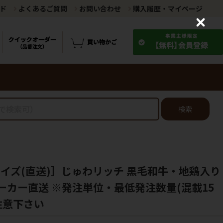
ド
よくあるご質問
お問い合わせ
購入履歴・マイページ
C
l
o
s
e
検索
ライズ(直送)］じゅわリッチ 黒毛和牛・地鶏入り
※メーカー直送 ※発注単位・最低発注数量(混載15
注意下さい