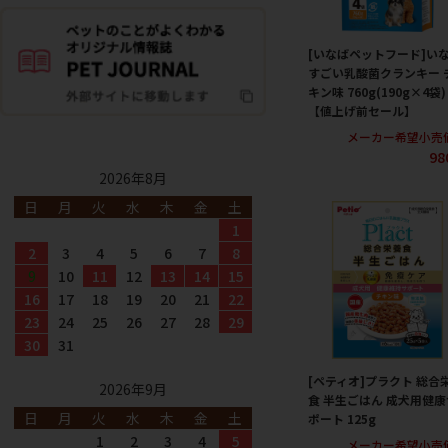
[いなばペットフード]い
すごい乳酸菌クランキー 
キン味 760g(190g×4袋)
【値上げ前セール】
メーカー希望小売
98
2026年8月
日
月
火
水
木
金
土
1
2
3
4
5
6
7
8
9
10
11
12
13
14
15
16
17
18
19
20
21
22
23
24
25
26
27
28
29
30
31
[ペティオ]プラクト 総合
2026年9月
食 半生ごはん 成犬用健康
日
月
火
水
木
金
土
ポート 125g
1
2
3
4
5
メーカー希望小売