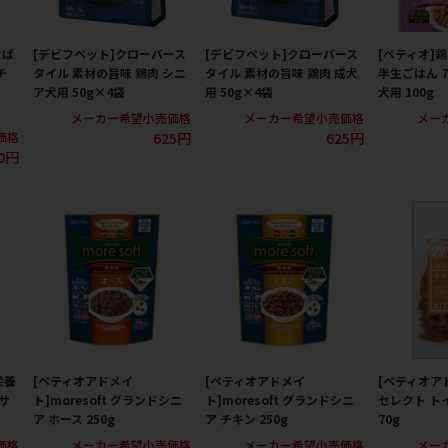
なば
[デビフペット]クローバース
[デビフペット]クローバース
[ペティオ]
チ
タイル 素材の旨味 鶏肉 シニ
タイル 素材の旨味 鶏肉 成犬
半生ごはん 
ア犬用 50g×4袋
用 50g×4袋
犬用 100g
メーカー希望小売価格
メーカー希望小売価格
メー
625円
625円
価格
0円
栄養
[ペティオアドメイ
[ペティオアドメイ
[ペティオア
サ
ト]moresoft グランドシニ
ト]moresoft グランドシニ
セレクト ト
ア ホース 250g
ア チキン 250g
70g
価格
メーカー希望小売価格
メーカー希望小売価格
メー