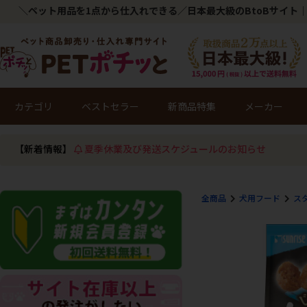
＼ペット用品を1点から仕入れできる／日本最大級のBtoBサイト｜
カテゴリ
ベストセラー
新商品特集
メーカー
【新着情報】
夏季休業及び発送スケジュールのお知らせ
全商品
犬用フード
ス