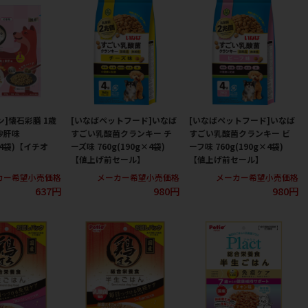
ン]懐石彩膳 1歳
[いなばペットフード]いなば
[いなばペットフード]いなば
砂肝味
すごい乳酸菌クランキー チ
すごい乳酸菌クランキー ビ
×4袋)【イチオ
ーズ味 760g(190g×4袋)
ーフ味 760g(190g×4袋)
【値上げ前セール】
【値上げ前セール】
カー希望小売価格
メーカー希望小売価格
メーカー希望小売価格
637円
980円
980円