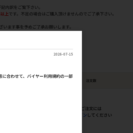
下記内訳をご覧下さい。
ス以上
です。不足の場合はご購入頂けませんのでご了承下さい。
ざいます事を予めご了承お願いします。
2026-07-15
］●●の商品はこちら
実態に合わせて、バイヤー利用規約の一部
販売価格
注文数
（単価 × 入数）
ご注文には
会員のみ公開
ログイン
してください