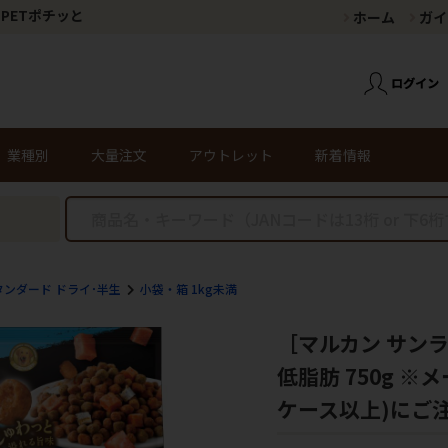
PETポチッと
ホーム
ガイ
業種別
大量注文
アウトレット
新着情報
タンダード ドライ･半生
小袋・箱 1kg未満
［マルカン サン
低脂肪 750g 
ケース以上)にご