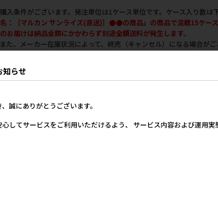
購入条件がございます。発注単位は1ケース単位です。ケース入り数は
名：［マルカン サンライズ(直送)］●●の商品」の商品で混載15ケー
のお届けは納品金額にかかわらず別途
全額
送料が発生します。
また、メーカー在庫状況によって、終売（キャンセル）になる場合がご
の商品との同梱発送はできません。
d】【クレジットカード】のバイヤー様のみご注文いただけます。
お知らせ
混載発注できる［マルカン サンライズ(直送)
き、誠にありがとうございます。
安心してサービスをご利用いただけるよう、 サービス内容および運用
内訳
ズ）ケース単位15ケース以上
yoku
3911
イズ(直送)で混載15ケース以上