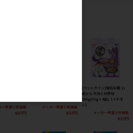
g未満の人気商品
ン]懐石彩膳 子い
[ペットライン]懐石彩膳 7歳
[ペットライン]懐石彩膳 11
ら 牛肉と砂肝味
から ささみとチーズ味
歳から 牛肉と砂肝味
g×4)【イチオシ】
200g(50g×4)【イチオシ】
200g(50g×4袋)【イチオ
シ】
カー希望小売価格
メーカー希望小売価格
637円
637円
メーカー希望小売価格
637円