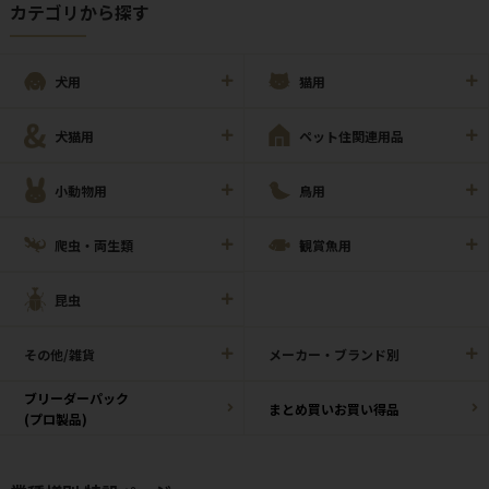
カテゴリから探す
犬用
猫用
犬猫用
ペット住関連用品
小動物用
鳥用
爬虫・両生類
観賞魚用
昆虫
その他/雑貨
メーカー・ブランド別
ブリーダーパック
まとめ買いお買い得品
(プロ製品)