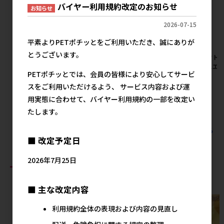
バイヤー利用規約改定のお知らせ
お知らせ
2026-07-15
平素よりPETポチッとをご利用いただき、誠にありが
とうございます。
[ドギーマンハヤシ]ステンレス
【アウトレット】[岡野製作
【アウトレ
の食器 ごはんにゃわん 猫用 ダ
所]ONS 富士型ステン食器 小
スパニエ
PETポチッとでは、会員の皆様により安心してサービ
イナー
メーカー希望小売価格
メ
スをご利用いただけるよう、 サービス内容および運
2,570円
メーカー希望小売価格
667円
用実態に合わせて、バイヤー利用規約の一部を改定い
たします。
すべての犬猫用品 食器 食器の人気商品を見る
■ 改定予定日
2026年7月25日
おすすめ商品
■ 主な改定内容
利用規約全体の表現および内容の見直し