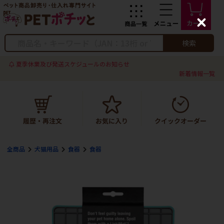
C
l
o
検索
s
e
夏季休業及び発送スケジュールのお知らせ
新着情報一覧
全商品
犬猫用品
食器
食器