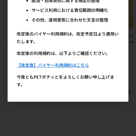
配送・危険負担に関する規定の整理
サービス利用における責任範囲の明確化
その他、運用実態に合わせた文言の整理
改定後のバイヤー利用規約は、改定予定日より適用い
［デビフペット］ささみ＆レバ
［ペットプロジャパン(直送)］
［ペッツ
たします。
ー ミンチ 150g
ペットプロ BIGガム スティック
ト チーズ 
型 4本 ※メーカー直送（本州の
272円
参考上代
改定後の利用規約は、以下よりご確認ください。
み） ※発注単位・最低発注数
量(混載10ケース以上)にご注意
【改定後】バイヤー利用規約はこちら
下さい【8月特価】
2,200円
参考上代
今後ともPETポチッとをよろしくお願い申し上げま
す。
すべてのおすすめ商品を見る