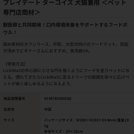
プレイデート ターコイズ 犬猫兼用 ＜ペット
専門店商材＞
獣医師と共同開発！口内環境改善をサポートするフードボ
ウル！
固め素材のタフシリーズ。中型、大型犬向けのフードマット。突起
が浅めでビギナーさんにおすすめ。食洗器OK。
［使用方法］
LickiMatの中心部に小さな円を描くようにフードを塗りペットに与
える。慣れてきたらLickiMatに塗るトリーツの範囲を徐々に広げペ
ットが長く楽しめるように与えよう。
商品管理番号
9349785000388
生産地
中国
サイズ
パッケージサイズ：W200×H230×D14mm/重量19
3g
本体サイズ：20×20cm