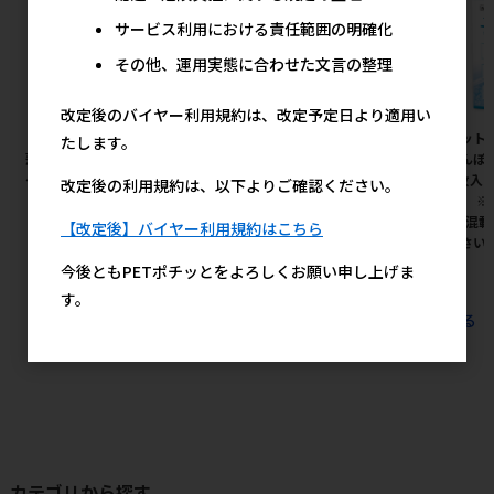
サービス利用における責任範囲の明確化
その他、運用実態に合わせた文言の整理
改定後のバイヤー利用規約は、改定予定日より適用い
［ペットプロジャパン］業務用
［デビフペット］牛肉ミンチ
［ペット
たします。
薄型ペットシーツ レギュラー 1
65g
おさんぽ
ケース（1200枚入）
110枚入
改定後の利用規約は、以下よりご確認ください。
178円
参考上代
のみ） 
20,600円
参考上代
数量(混載
【改定後】バイヤー利用規約はこちら
意下さい 
今後ともPETポチッとをよろしくお願い申し上げま
す。
すべてのおすすめ商品を見る
カテゴリから探す