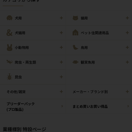
犬用
猫用
犬猫用
ペット住関連用品
小動物用
鳥用
爬虫・両生類
観賞魚用
昆虫
その他/雑貨
メーカー・ブランド別
ブリーダーパック
まとめ買いお買い得品
(プロ製品)
業種様別 特設ページ