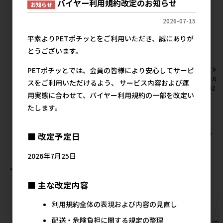
バイヤー利用規約改定のお知らせ
お知らせ
2026-07-15
平素よりPETポチッとをご利用いただき、誠にありが
とうございます。
【アウトレット】[ファンタジ
【アウトレット】[ファンタジ
【アウトレ
PETポチッとでは、会員の皆様により安心してサービ
ーワールド]木製ハシゴ
ーワールド]木製ハシゴ
ーワールド
スをご利用いただけるよう、 サービス内容および運
PA4006
PA4004
PA4002
用実態に合わせて、バイヤー利用規約の一部を改定い
メーカー希望小売価格
メーカー希望小売価格
メ
たします。
1,000円
800円
すべてのファンタジーワールドの人気商品を見る
■ 改定予定日
2026年7月25日
おすすめ商品
■ 主な改定内容
利用規約全体の表現および内容の見直し
配送・危険負担に関する規定の整理