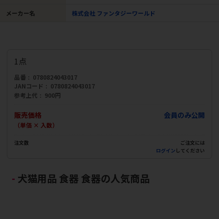
メーカー名
株式会社 ファンタジーワールド
1点
品番
0780824043017
JANコード
0780824043017
参考上代
900円
販売価格
会員のみ公開
（単価 × 入数）
注文数
ご注文には
ログイン
してください
犬猫用品 食器 食器の人気商品