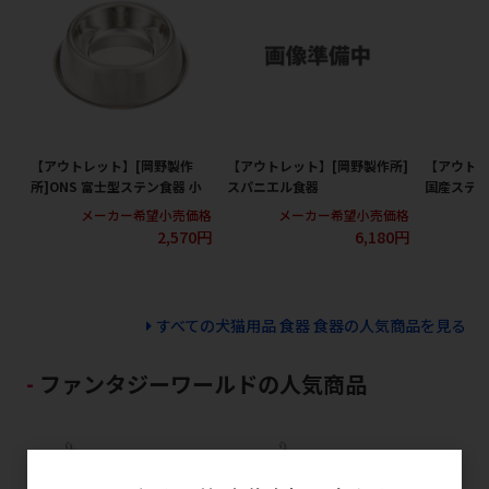
【アウトレット】[岡野製作
【アウトレット】[岡野製作所]
【アウトレ
所]ONS 富士型ステン食器 小
スパニエル食器
国産ステン
メーカー希望小売価格
メーカー希望小売価格
メ
2,570円
6,180円
すべての犬猫用品 食器 食器の人気商品を見る
ファンタジーワールドの人気商品