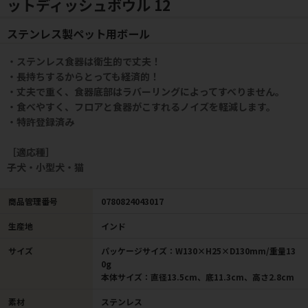
ットディッシュボウル 12
ステンレス製ペット用ボール
・ステンレス食器は衛生的で丈夫！
・長持ちするからとっても経済的！
・丈夫で重く、食器底部はラバーリングによってすべりません。
・食べやすく、フロアと食器がこすれるノイズを軽減します。
・特許登録済み
［適応種］
子犬・小型犬・猫
商品管理番号
0780824043017
生産地
インド
サイズ
パッケージサイズ：W130×H25×D130mm/重量13
0g
本体サイズ：直径13.5cm、底11.3cm、高さ2.8cm
素材
ステンレス