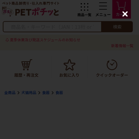
C
l
o
検索
s
e
夏季休業及び発送スケジュールのお知らせ
新着情報一覧
全商品
犬猫用品
食器
食器