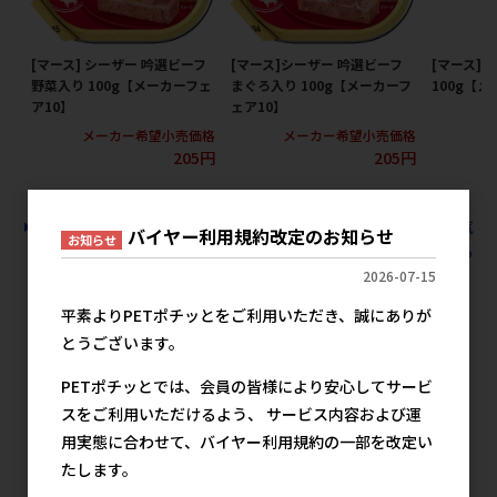
[マース] シーザー 吟選ビーフ
[マース]シーザー 吟選ビーフ
[マース]
野菜入り 100g【メーカーフェ
まぐろ入り 100g【メーカーフ
100g【
ア10】
ェア10】
メ
メーカー希望小売価格
メーカー希望小売価格
205円
205円
すべての犬用フード ウェットアルミトレー アルミトレーの人気
バイヤー利用規約改定のお知らせ
お知らせ
商品を見る
2026-07-15
マルカン サンライズの人気商品
平素よりPETポチッとをご利用いただき、誠にありが
とうございます。
PETポチッとでは、会員の皆様により安心してサービ
スをご利用いただけるよう、 サービス内容および運
用実態に合わせて、バイヤー利用規約の一部を改定い
たします。