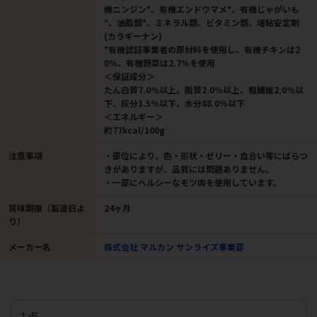
機ニンジン*、有機エンドウマメ*、有機じゃがいも
*、油脂類*、ミネラル類、ビタミン類、増粘安定剤
(カラギーナン)
*有機認証事業者の原材料を使用し、有機チキンは2
0％、有機野菜は2.7％を使用
＜保証成分＞
たん白質7.0％以上、脂質2.0％以上、粗繊維2.0％以
下、灰分3.5％以下、水分88.0％以下
＜エネルギー＞
約77kcal/100g
注意事項
・部位により、色・形状・ゼリー・血合い等にばらつ
きがありますが、品質には問題ありません。
・一部にヘルシーなモツ肉を使用しています。
賞味期限（製造日よ
24ヶ月
り）
メーカー名
株式会社 マルカン サンライズ事業部
1点