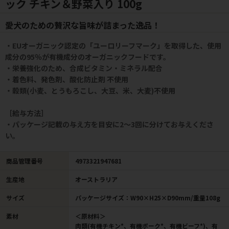
ック チキン＆野菜入り 100g
愛犬のための贅沢な旨味が詰まった逸品！
・EUオーガニック認定の「ユーロリーフマーク」を取得した、使用
成分の95％が有機成分のオーガニックフードです。
・栄養強化のため、合成ビタミン・ミネラル配合
・着色料、発色剤、酸化防止剤 不使用
・穀類(小麦、とうもろこし、大豆、米、大麦)不使用
［給与方法］
・パッケージ記載の与え方を目安に2～3回に分けてお与えくださ
い。
商品管理番号
4973321947681
生産地
オーストラリア
サイズ
パッケージサイズ：W90×H25×D90mm/重量108g
素材
＜原材料＞
肉類(有機チキン*、有機ポーク*、有機ビーフ*)、有