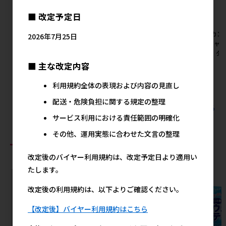
■ 改定予定日
[マルカン サンライズ]ミンチ
[マルカン サンライズ]ナチュ
[マルカン
2026年7月25日
スペシャル無添加 チキン&野
ラハ グレインフリー フリーズ
スペシャル
菜入り 13歳以上用 1.7kg
ドライヨーグルト ごちそうブ
菜入り ダイ
ルーベリー 10g
■ 主な改定内容
メーカー希望小売価格
メ
2,054円
メーカー希望小売価格
324円
利用規約全体の表現および内容の見直し
配送・危険負担に関する規定の整理
すべてのマルカン サンライズの人気商品を見る
サービス利用における責任範囲の明確化
その他、運用実態に合わせた文言の整理
おすすめ商品
改定後のバイヤー利用規約は、改定予定日より適用い
たします。
改定後の利用規約は、以下よりご確認ください。
【改定後】バイヤー利用規約はこちら