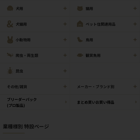
犬用
猫用
犬猫用
ペット住関連用品
小動物用
鳥用
爬虫・両生類
観賞魚用
昆虫
その他/雑貨
メーカー・ブランド別
ブリーダーパック
まとめ買いお買い得品
(プロ製品)
業種様別 特設ページ