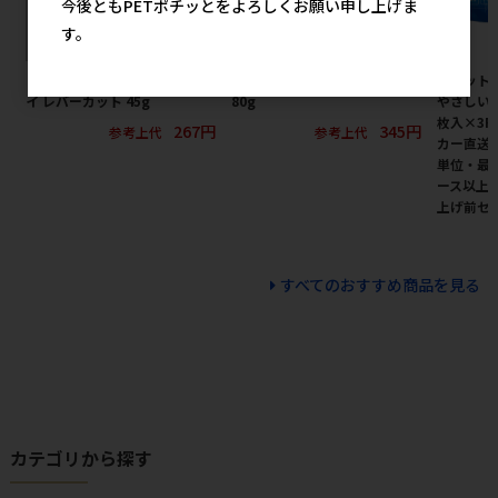
今後ともPETポチッとをよろしくお願い申し上げま
す。
［デビフペット］スナックボー
［友人］新鮮砂肝 ふりかけ
［ペット
イ レバーカット 45g
80g
やさしい
枚入×3P
267円
345円
参考上代
参考上代
カー直送
単位・最低
ース以上)
上げ前セ
すべてのおすすめ商品を見る
カテゴリから探す