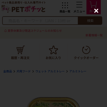
C
l
o
検索
s
e
夏季休業及び発送スケジュールのお知らせ
新着情報一覧
全商品
犬用フード
ウェット アルミトレー
アルミトレー