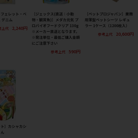
］フェレット・ベ
［ジェックス(直送：小動
［ペットプロジャパン］業務
 デニム
物・観賞魚)］メダカ元気 プ
用薄型ペットシーツ レギュ
ロバイオフードクリア 130g
ラー 1ケース（1200枚入）
2,240円
考上代
※メーカー直送となります。
20,600円
参考上代
※発注単位・最低ご購入金額
にご注意下さい
590円
参考上代
ート］カシャカシ
ょん