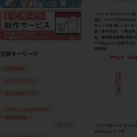
［ペットプロジャパン(直
送)］ペットプロ BIGガム
ティック型 4本 ※メーカ
送（本州のみ） ※発注単
位・最低発注数量(混載1
ース以上)にご注意下さい
月特価】
注目キーワード
2,2
参考上代
8月特価品
メーカーフェア
値上げ前セール
アウトレット60%OFF
熱中症対策
サプリ
［ペッツルート］カシャ
ャぶんぶん トンボ