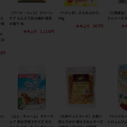
［アース・ペット］クリーン
［ペティオ］ささみふわり。
［三晃商会
 ス
ケア えんどう豆の猫砂 緑茶
36g
ストハーネス
ー直
の香り 6L
367円
参考上代
参
1,110円
参考上代
0ケ
【8
00円
カシ
［ユニ・チャーム］マナーウ
［九州ペットフード］お買い
［ペッツル
ェア 男の子用 Sサイズ モカ
得ふりかけ 鶏ささみとチーズ
ャびょんび
ストライプ・ライトブルージ
小粒タイプ 230g【8月特