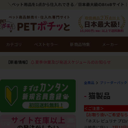
＼ペット用品を1点から仕入れできる／日本最大級のBtoBサイト｜
カテゴリ
ベストセラー
新商品特集
メーカー
【新着情報】
夏季休業及び発送スケジュールのお知らせ
全商品
ブリーダーパック
猫製品
＜ご注意＞
【お取り扱いご希望なら
「ネスレ ピュリナ プ
※終売に伴い、
7月13