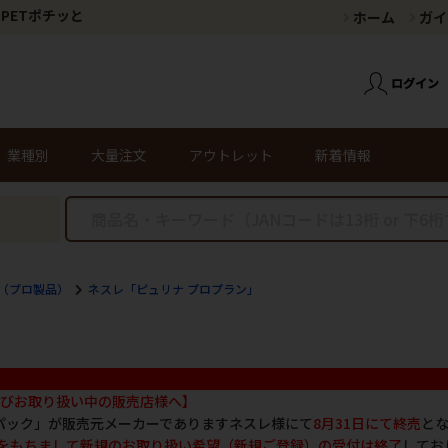
PETポチッと
ホーム
ガイ
業種別
大量注文
アウトレット
新着情報
（プロ製品）
ネスレ「ピュリナ プロプラン」
びお取り扱い中の販売店様へ】
ロパック」が販売元メーカーでありますネスレ様にて
8月31日にて終売
と
日をもちまして新規のお取り扱い希望（新規ご登録）の受付は終了
してお