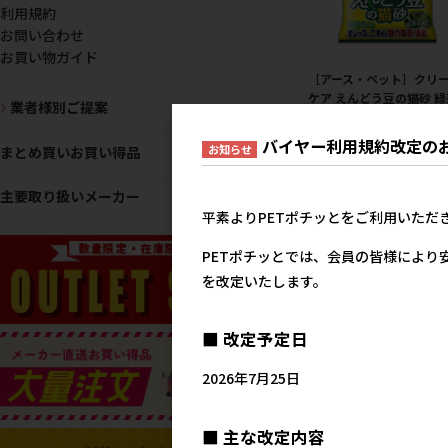
利用規約
お問い合わせ
お買い物ガイド
［アース・ペット］クリ
ケア えんどう豆の猫砂 緑
業者様別ご提案
の香り 6L
1,1
バイヤー利用規約改定の
参考上代
お知らせ
まとめ買いお買い得品
主要取り扱いメーカー
平素よりPETポチッとをご利用いただ
PETポチッとでは、会員の皆様により
を改定いたします。
■ 改定予定日
2026年7月25日
■ 主な改定内容