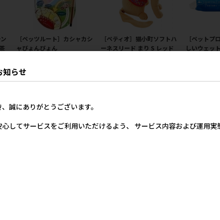
ーン
［ペッツルート］カシャカシ
［ペティオ］猫小町ソフトハ
［ペットプ
茶
ャびょんびょん
ーネスリード まり S レッド
しいウェット
入×3P（24
2,125円
メーカー希望小売価格
参考上代
げ前セール
10円
650円
お知らせ
き、誠にありがとうございます。
安心してサービスをご利用いただけるよう、 サービス内容および運用