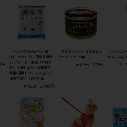
り。
［ペットプロジャパン(直
［デビフペット］ささみ＆レ
［ペッツル
送)］ペットプロ 固まる猫砂
バー ミンチ 150g
ャぶんぶん 
8L ※メーカー直送（本州の
7円
272円
メー
参考上代
み） ※発注単位・最低発注
数量(混載10ケース以上)にご
注意下さい 【8月特価】
1,480円
参考上代