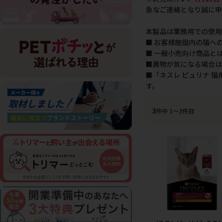
急なご連絡となり誠に申
本製品は業務用での使用
■ お客様施設内の猫へ
■ 一般小売向け商品と
■異物が気になる場合は
■「ネスレ ピュリナ 
す。
3
件中 1〜3件目