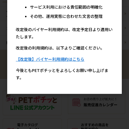
サービス利用における責任範囲の明確化
ペットショップ/
ブリーダー様
その他、運用実態に合わせた文言の整理
サロン様
カフェ/飲食店様
ペットOK宿泊施設様
改定後のバイヤー利用規約は、改定予定日より適用い
たします。
動物病院様
通販事業者様
改定後の利用規約は、以下よりご確認ください。
【改定後】バイヤー利用規約はこちら
検索
今後ともPETポチッとをよろしくお願い申し上げま
す。