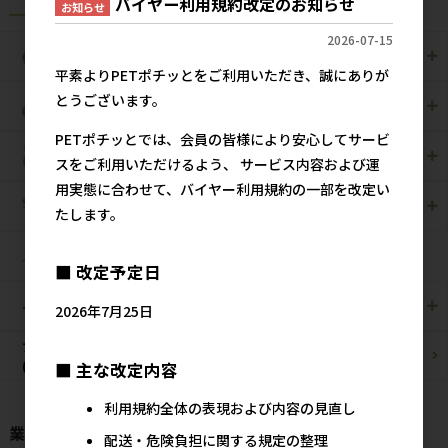
バイヤー利用規約改定のお知らせ
お知らせ
2026-07-15
犬用
猫用
平素よりPETポチッとをご利用いただき、誠にありが
とうございます。
犬猫用
ペット住関連用品
PETポチッとでは、会員の皆様により安心してサービ
小動物用
鳥用
スをご利用いただけるよう、 サービス内容および運
用実態に合わせて、バイヤー利用規約の一部を改定い
爬虫・両生類
観賞魚用
たします。
昆虫
■ 改定予定日
その他/雑貨
メーカー・ブランド別
2026年7月25日
ブリーダーパック
まとめ買いお買い得品
(プロ製品)
■ 主な改定内容
利用規約全体の表現および内容の見直し
業種様別 特設ページ
配送・危険負担に関する規定の整理