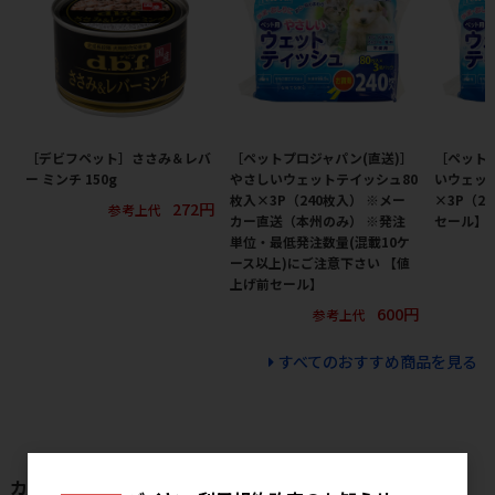
［デビフペット］ささみ＆レバ
［ペットプロジャパン(直送)］
［ペット
ー ミンチ 150g
やさしいウェットテイッシュ80
いウェッ
枚入×3P（240枚入） ※メー
×3P（2
272円
参考上代
カー直送（本州のみ） ※発注
セール】
単位・最低発注数量(混載10ケ
ース以上)にご注意下さい 【値
上げ前セール】
600円
参考上代
すべてのおすすめ商品を見る
カテゴリから探す