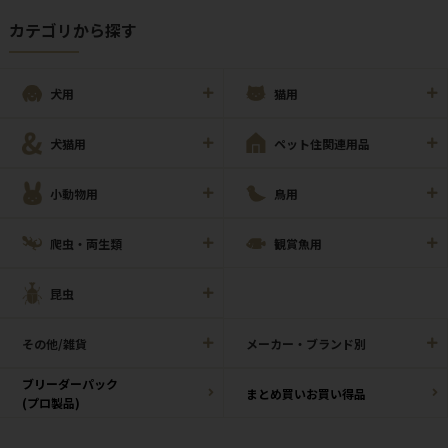
カテゴリから探す
犬用
猫用
犬猫用
ペット住関連用品
小動物用
鳥用
爬虫・両生類
観賞魚用
昆虫
その他/雑貨
メーカー・ブランド別
ブリーダーパック
まとめ買いお買い得品
(プロ製品)