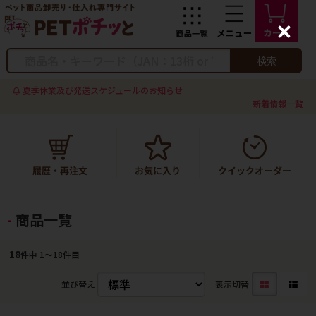
C
l
o
検索
s
e
夏季休業及び発送スケジュールのお知らせ
新着情報一覧
商品一覧
18
件中 1〜18件目
並び替え
表示切替