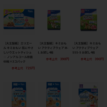
［大王製紙］エリエー
［大王製紙］キミおも
［大王製紙］キミおも
ル キミおもい 肌にやさ
い アクティブウェア M-
い アクティブウェア
しいウエットティシュ
L お試し4枚
SSS-S お試し4枚
― ノンアルコール除菌
390円
390円
参考上代
参考上代
60枚×3コパック
725円
参考上代