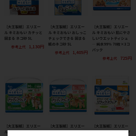
［大王製紙］エリエー
［大王製紙］エリエー
［大王製紙］エリエー
ル キミおもい カチッと
ル キミおもい おしっこ
ル キミおもい 肌にやさ
固まる ネコ砂 5L
チェックできる 固まる
しいウエットティシュ
紙のネコ砂 5L
― 純水99％ 70枚×3コ
1,130円
参考上代
パック
1,405円
参考上代
725円
参考上代
［大王製紙］エリエー
［大王製紙］エリエー
［大王製紙］エリエー
ル キミおもい アクティ
ル キミおもい アクティ
ル キミおもい リラック