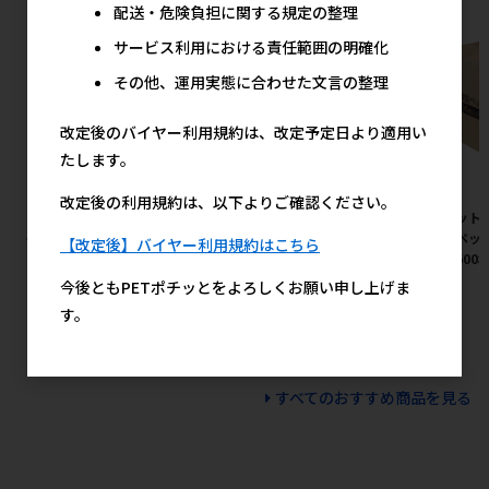
配送・危険負担に関する規定の整理
サービス利用における責任範囲の明確化
その他、運用実態に合わせた文言の整理
改定後のバイヤー利用規約は、改定予定日より適用い
たします。
改定後の利用規約は、以下よりご確認ください。
［ペットプロジャパン］マイラ
［ペットプロジャパン］ペット
［ペット
イフベッド SSサイズ ピンク
プロ 固まる猫砂 8L 【8月特
薄型ペット
【改定後】バイヤー利用規約はこちら
価】
ス（600
2,440円
参考上代
今後ともPETポチッとをよろしくお願い申し上げま
1,480円
参考上代
す。
すべてのおすすめ商品を見る