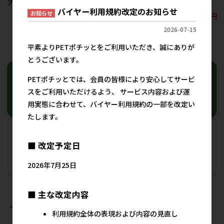
ブウェア M-L 26枚
ブウェア SSS-S 30枚
スウェア SSS 42枚
バイヤー利用規約改定のお知らせ
お知らせ
2,412円
2,412円
2,412円
参考上代
参考上代
参考上代
2026-07-15
18
件中 1〜18件目
平素よりPETポチッとをご利用いただき、誠にありが
とうございます。
PETポチッとでは、会員の皆様により安心してサービ
スをご利用いただけるよう、 サービス内容および運
用実態に合わせて、バイヤー利用規約の一部を改定い
たします。
■ 改定予定日
2026年7月25日
■ 主な改定内容
おすすめ商品
利用規約全体の表現および内容の見直し