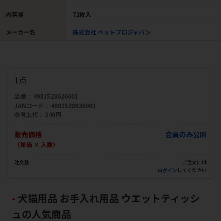
内容量
72枚入
メーカー名
株式会社 ペットプロジャパン
1点
品番
4981528626001
JANコード
4981528626001
参考上代
340円
販売価格
会員のみ公開
（単価 × 入数）
注文数
ご注文には
ログイン
してください
犬猫用品 お手入れ用品 ウエットティッシ
ュの人気商品