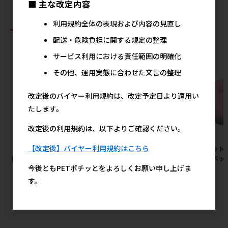
■ 主な改定内容
利用規約全体の表現および内容の見直し
おすすめ商品
配送・危険負担に関する規定の整理
サービス利用における責任範囲の明確化
その他、運用実態に合わせた文言の整理
改定後のバイヤー利用規約は、改定予定日より適用い
たします。
改定後の利用規約は、以下よりご確認ください。
【改定後】バイヤー利用規約はこちら
［ペットプロジャパン］おさん
［ペッツルート］カシャカシャ
［ペット
ぽ用エチケットパック 110枚入
じゃれる 金魚
イフベッド
今後ともPETポチッとをよろしくお願い申し上げま
【8月特価】
380円
参考上代
す。
1,800円
参考上代