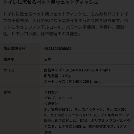
トイレに流せるペット用ウェットティッシュ
トイレに流せるペット用ウェットティッシュ。ふんわりソフトタイ
プの不織布が、汚れや気になるニオイをすっきり拭き取ります。ペ
ットにやさしいノンアルコール、パラベン不使用、無香料、弱酸
性。ヒアルロン酸、緑茶乾留エキス配合。
商品管理番号
4981528626001
生産地
日本
サイズ
商品サイズ：W150×H100×D50（mm）
商品重量：320g
シートサイズ：約140×200 (mm)
素材
＜材質＞
パルプ、レーヨン
＜成分＞
水、安息香酸Na、グルコノラクトン、グルコン酸C
a、セチルピリジニウムクロリド、ブチルカルバミン
酸ヨウ化プロピニル、DPG、ポリアミノプロピルビグ
アニド、ヒアルロン酸Na、緑茶乾留エキス、EDTA‐
2Na