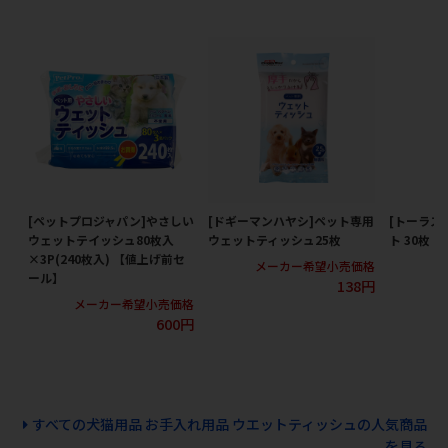
[ペットプロジャパン]やさしい
[ドギーマンハヤシ]ペット専用
[トーラス
ウェットテイッシュ80枚入
ウェットティッシュ25枚
ト 30枚 
×3P(240枚入) 【値上げ前セ
メーカー希望小売価格
メ
ール】
138円
メーカー希望小売価格
600円
すべての犬猫用品 お手入れ用品 ウエットティッシュの人気商品
を見る