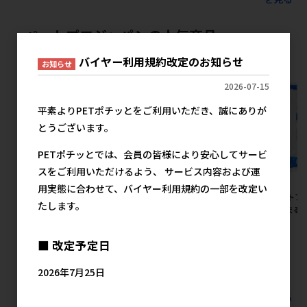
ペットプロジャパンの人気商品
バイヤー利用規約改定のお知らせ
お知らせ
2026-07-15
平素よりPETポチッとをご利用いただき、誠にありが
とうございます。
PETポチッとでは、会員の皆様により安心してサービ
スをご利用いただけるよう、 サービス内容および運
用実態に合わせて、バイヤー利用規約の一部を改定い
[ペットプロジャパン]ペットプ
[ペットプロジャパン]業務用薄
[ペットプ
たします。
ロ においを吸収する猫砂
型ペットシーツ ワイド 1ケー
ロ 固まる猫
5L【8月特価】
ス(600枚入)
メ
メーカー希望小売価格
メーカー希望小売価格
■ 改定予定日
1,020円
20,600円
2026年7月25日
すべてのペットプロジャパンの人気商品を見る