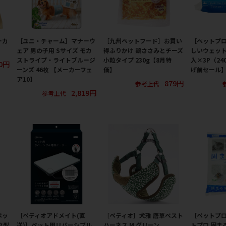
ーカ
［ユニ・チャーム］マナーウ
［九州ペットフード］お買い
［ペットプ
ェア 男の子用 Sサイズ モカ
得ふりかけ 鶏ささみとチーズ
しいウェット
ストライプ・ライトブルージ
小粒タイプ 230g【8月特
入×3P（24
0円
ーンズ 46枚 【メーカーフェ
価】
げ前セール
ア10】
879円
参考上代
2,819円
参考上代
ペッ
［ペティオアドメイト(直
［ペティオ］犬雅 唐草ベスト
［ペットプ
ク型
送)］ペット用リバーシブル
ハーネス M グリーン
トプロ 固まる