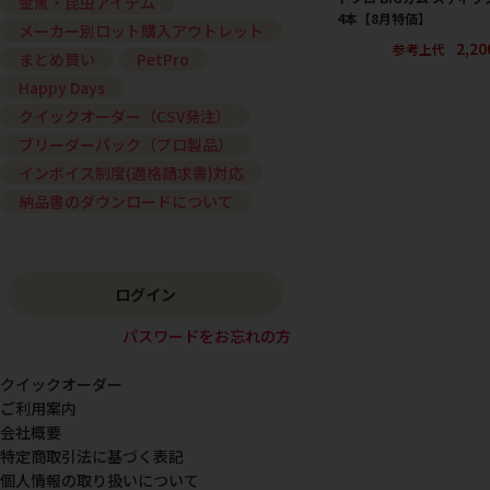
金魚・昆虫アイテム
4本【8月特価】
メーカー別ロット購入アウトレット
2,2
参考上代
まとめ買い
PetPro
Happy Days
クイックオーダー（CSV発注）
ブリーダーパック（プロ製品）
インボイス制度(適格請求書)対応
納品書のダウンロードについて
ログイン
パスワードをお忘れの方
クイックオーダー
ご利用案内
会社概要
特定商取引法に基づく表記
個人情報の取り扱いについて