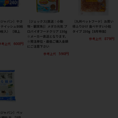
ロジャパン］やさ
［ジェックス(直送：小動
［九州ペットフード］お買い
テイッシュ80枚
物・観賞魚)］メダカ元気 プ
得ふりかけ 食べやすい小粒
0枚入） 【値上
ロバイオフードクリア 130g
タイプ 230g【8月特価】
】
※メーカー直送となります。
879円
参考上代
※発注単位・最低ご購入金額
600円
参考上代
にご注意下さい
590円
参考上代
ロジャパン］ペッ
猫砂 8L 【8月