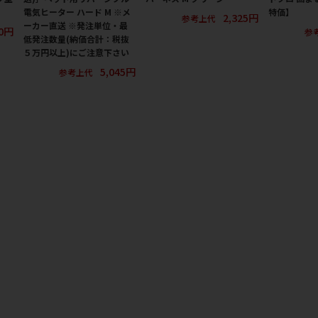
電気ヒーター ハード M ※メ
特価】
2,325円
参考上代
ーカー直送 ※発注単位・最
00円
参
低発注数量(納価合計：税抜
５万円以上)にご注意下さい
5,045円
参考上代