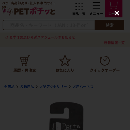
C
l
o
検索
s
e
夏季休業及び発送スケジュールのお知らせ
新着情報一覧
全商品
犬猫用品
犬猫アクセサリー
犬用ハーネス