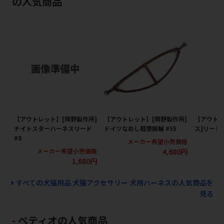
の人気商品
【アウトレット】[岡野製作所]
【アウトレット】[岡野製作所]
【アウトレ
ナイトスターハーネスリード
ドイツなめし軽便胴輪 #55
ス]リード
#8
メーカー希望小売価格
メ
4,680円
メーカー希望小売価格
1,680円
すべての犬猫用品 犬猫アクセサリー 犬用ハーネスの人気商品を
見る
ペティオの人気商品