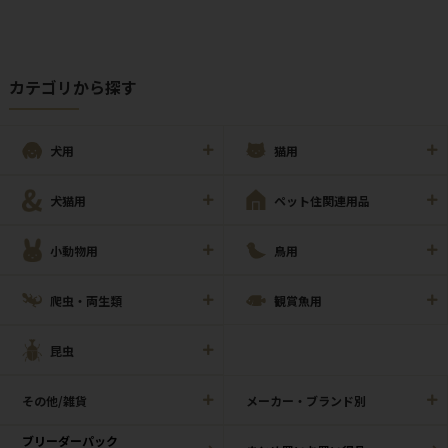
カテゴリから探す
犬用
猫用
犬猫用
ペット住関連用品
小動物用
鳥用
爬虫・両生類
観賞魚用
昆虫
その他/雑貨
メーカー・ブランド別
ブリーダーパック