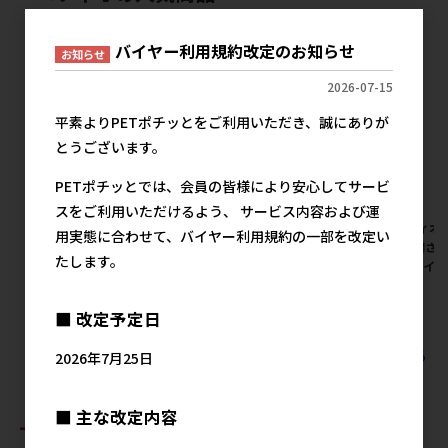
バイヤー利用規約改定のお知らせ
お知らせ
2026-07-15
平素よりPETポチッとをご利用いただき、誠にありが
とうございます。
PETポチッとでは、会員の皆様により安心してサービ
スをご利用いただけるよう、 サービス内容および運
[ペティオ]素材そのまま あな
[ペティオ]素材そのまま あな
[ペティオ
用実態に合わせて、バイヤー利用規約の一部を改定い
ごと鶏ささみチップスハード
ごと鶏ささみ スライスハード
ごと鶏ささ
たします。
80g【イチオシ】
80g【イチオシ】
80g【イ
メーカー希望小売価格
メーカー希望小売価格
メ
534円
534円
■ 改定予定日
すべてのペティオの人気商品を見る
2026年7月25日
■ 主な改定内容
おすすめ商品