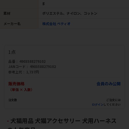
g
素材
ポリエステル、ナイロン、コットン
メーカー名
株式会社 ペティオ
1点
品番
4903588279102
JANコード
4903588279102
参考上代
1,737円
販売価格
会員のみ公開
（単価 × 入数）
注文数
ご注文には
ログイン
してください
犬猫用品 犬猫アクセサリー 犬用ハーネス