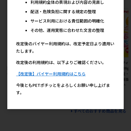
利用規約全体の表現および内容の見直し
配送・危険負担に関する規定の整理
サービス利用における責任範囲の明確化
その他、運用実態に合わせた文言の整理
改定後のバイヤー利用規約は、改定予定日より適用い
たします。
改定後の利用規約は、以下よりご確認ください。
［ペットプロジャパン］業務用
［アース・ペット］猫砂楽園 森
［ペティオ
薄型ペットシーツ レギュラー 1
の香ダブル 7L
り。 36
【改定後】バイヤー利用規約はこちら
ケース（1200枚入）
注単位・
887円
参考上代
計：税抜
20,600円
参考上代
今後ともPETポチッとをよろしくお願い申し上げま
下さい
す。
すべてのおすすめ商品を見る