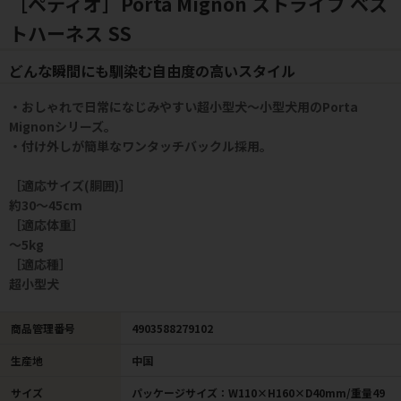
［ペティオ］Porta Mignon ストライプ ベス
トハーネス SS
どんな瞬間にも馴染む自由度の高いスタイル
・おしゃれで日常になじみやすい超小型犬～小型犬用のPorta
Mignonシリーズ。
・付け外しが簡単なワンタッチバックル採用。
［適応サイズ(胴囲)］
約30～45cm
［適応体重］
～5kg
［適応種］
超小型犬
商品管理番号
4903588279102
生産地
中国
サイズ
パッケージサイズ：W110×H160×D40mm/重量49