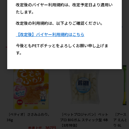
ブルー
メーカー希望小売価格
メ
改定後のバイヤー利用規約は、改定予定日より適用い
1,500円
メーカー希望小売価格
たします。
5,400円
改定後の利用規約は、以下よりご確認ください。
すべてのハヤブサの人気商品を見る
【改定後】バイヤー利用規約はこちら
おすすめ商品
今後ともPETポチッとをよろしくお願い申し上げま
す。
［ペティオ］ささみふわり。
［ペットプロジャパン］ペット
［アース
36g
プロ BIGガム スティック型 4本
ア えんど
【8月特価】
り 6L
367円
参考上代