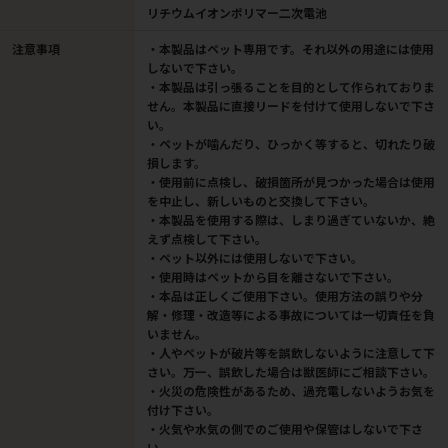
リチウムイオンポリマー二次電池
注意事項
・本製品はペット専用です。それ以外の用途には使用
しないで下さい。
・本製品は引っ張ることを目的として作られておりま
せん。本製品に直接リードを付けて使用しないで下さ
い。
・ペットが噛んだり、ひっかく等すると、切れたり破
損します。
・使用前に点検し、破損箇所が見つかった場合は使用
を中止し、新しいものと交換して下さい。
・本製品を使用する際は、しまり過ぎていないか、絶
えず点検して下さい。
・ペット以外には使用しないで下さい。
・使用時はペットから目を離さないで下さい。
・本品は正しくご使用下さい。使用方法の誤りや分
解・修理・改造等による事故については一切責任を負
いません。
・人やペットが破片等を誤飲しないように注意して下
さい。万一、誤飲した場合は獣医師にご相談下さい。
・火災の危険性があるため、過充電しないようお気を
付け下さい。
・火気や水気の側でのご使用や保管はしないで下さ
い。