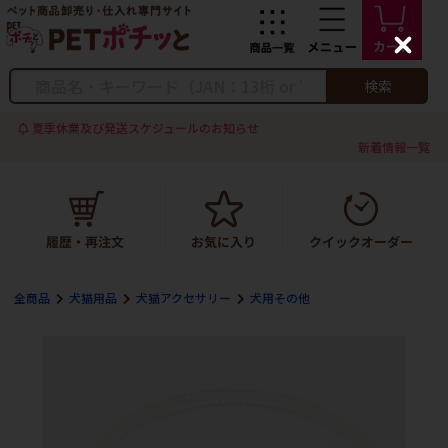
C
l
o
検索
s
e
夏季休業及び発送スケジュールのお知らせ
新着情報一覧
全商品
犬猫用品
犬猫アクセサリー
犬用その他