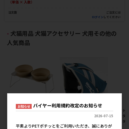
（単価 × 入数）
注文数
ご注文には
ログイン
してください
犬猫用品 犬猫アクセサリー 犬用その他の
人気商品
バイヤー利用規約改定のお知らせ
お知らせ
【アウトレット】[リッチェル]
【アウトレット】[ハヤブ
【アウトレ
マークタス ポータブル ディッ
サ]GEWALK(ジウォーク)
マークタス
2026-07-15
シュスタンド L ベージュ
LGE500 ウェーブライダー XXS
シュスタン
平素よりPETポチッとをご利用いただき、誠にありが
ブルー
メーカー希望小売価格
メ