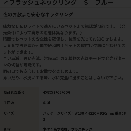
ィフラッシュネックリング Ｓ ブルー
夜のお散歩も安心なネックリング
強力なＬＥＤライトで遠方にいるペットまで視認が可能です。（発
光条件によって実際の距離は異なります。）
暗闇でもペットの安全性を確保し、位置を光ってお知らせします。
ＵＳＢで再充電が可能で経済的！ペットの取付け位置に合わせてカ
ットができます。
早い点滅、遅い点滅、常時点灯の３種類の点灯モードで発光パター
ンの切替が可能です。
雨の日でも安心してお散歩を楽しめます。
泳いだり、水洗いする等、水に完全に浸すことはしないで下さい。
商品管理番号
4589524694804
生産地
中国
サイズ
パッケージサイズ：W130×H210×D20mm/重量58
g
素材
本体：光学繊維、プラスチック