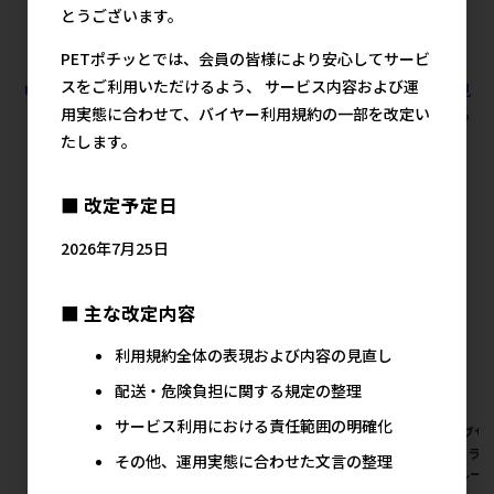
とうございます。
7,500円
メーカー希望小売価格
5,400円
PETポチッとでは、会員の皆様により安心してサービ
スをご利用いただけるよう、 サービス内容および運
すべての犬猫用品 犬猫アクセサリー 犬用その他の人気商品を見
る
用実態に合わせて、バイヤー利用規約の一部を改定い
たします。
ハヤブサの人気商品
■ 改定予定日
2026年7月25日
■ 主な改定内容
利用規約全体の表現および内容の見直し
配送・危険負担に関する規定の整理
サービス利用における責任範囲の明確化
【アウトレット】[ハヤブ
[ハヤブサ]LGE401 LEDセーフ
[ハヤブサ]
サ]GEWALK(ジウォーク)
ティフラッシュネックリング
ティフラ
その他、運用実態に合わせた文言の整理
LGE500 ウェーブライダー XXS
M イエロー
M ブルー