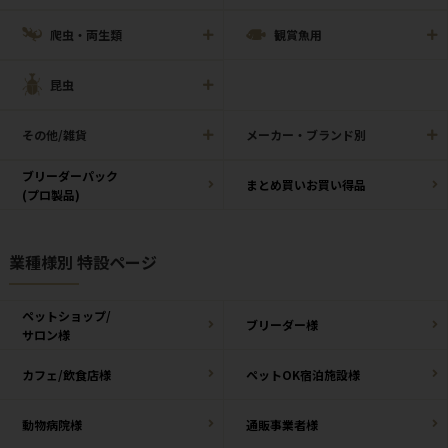
爬虫・両生類
観賞魚用
昆虫
その他/雑貨
メーカー・ブランド別
ブリーダーパック
まとめ買いお買い得品
(プロ製品)
業種様別 特設ページ
ペットショップ/
ブリーダー様
サロン様
カフェ/飲食店様
ペットOK宿泊施設様
動物病院様
通販事業者様