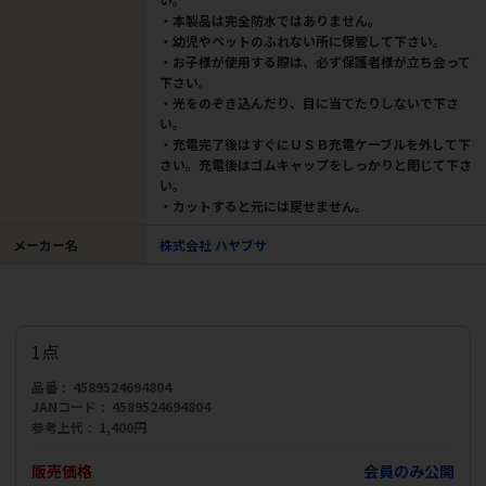
・本製品は完全防水ではありません。
・幼児やペットのふれない所に保管して下さい。
・お子様が使用する際は、必ず保護者様が立ち会って
下さい。
・光をのぞき込んだり、目に当てたりしないで下さ
い。
・充電完了後はすぐにＵＳＢ充電ケーブルを外して下
さい。充電後はゴムキャップをしっかりと閉じて下さ
い。
・カットすると元には戻せません。
メーカー名
株式会社 ハヤブサ
1点
品番
4589524694804
JANコード
4589524694804
参考上代
1,400円
販売価格
会員のみ公開