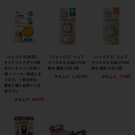
［ジェックス(直送)］
［ジェックス］ピュア
［ジェックス］ピュア
ＰＣドリンクボウル軟
クリスタル お皿にPON
クリスタル お皿にPON
水カートリッジ犬用２
軟水 猫用 30日 2個
軟水 猫用 30日 1個
個 ※メーカー直送とな
1,424円
779円
参考上代
参考上代
ります。※発注単位・
最低ご購入金額にご注
意下さい
667円
参考上代