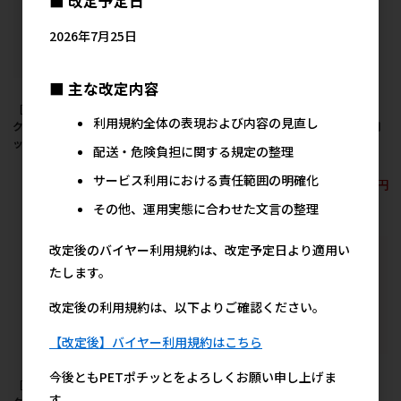
■ 改定予定日
2026年7月25日
■ 主な改定内容
［ジェックス］ピュア
［ジェックス］ピュア
［ジェックス］ピュア
利用規約全体の表現および内容の見直し
クリスタル お手入れセ
クリスタル プラス アヒ
クリスタル専用 交換用
ット 1セット
ル
ポンプ コード付き (P-
配送・危険負担に関する規定の整理
8、P-4兼用)
845円
633円
参考上代
参考上代
サービス利用における責任範囲の明確化
1,890円
参考上代
その他、運用実態に合わせた文言の整理
改定後のバイヤー利用規約は、改定予定日より適用い
たします。
改定後の利用規約は、以下よりご確認ください。
【改定後】バイヤー利用規約はこちら
今後ともPETポチッとをよろしくお願い申し上げま
［ジェックス］ピュア
［ジェックス］ピュア
［ジェックス］ピュア
す。