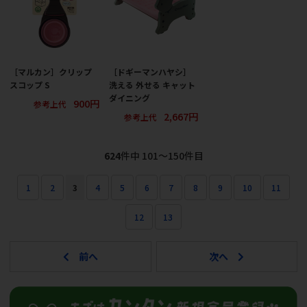
［マルカン］クリップ
［ドギーマンハヤシ］
スコップ S
洗える 外せる キャット
ダイニング
900円
参考上代
2,667円
参考上代
624
件中 101〜150件目
1
2
3
4
5
6
7
8
9
10
11
12
13