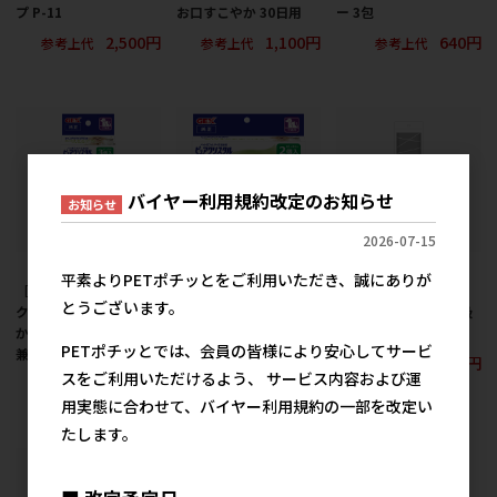
プ P-11
お口すこやか 30日用
ー 3包
2,500円
1,100円
640円
参考上代
参考上代
参考上代
バイヤー利用規約改定のお知らせ
お知らせ
2026-07-15
平素よりPETポチッとをご利用いただき、誠にありが
［ジェックス］ピュア
［ジェックス］ピュア
［ジェックス］ピュア
とうございます。
クリスタル お口すこや
クリスタル お口すこや
クリスタル ずれない吸
かフィルター 半円 犬猫
かフィルター 全円 犬猫
水マット
PETポチッとでは、会員の皆様により安心してサービ
兼用 3個
兼用 2個
1,557円
参考上代
スをご利用いただけるよう、 サービス内容および運
1,045円
1,045円
参考上代
参考上代
用実態に合わせて、バイヤー利用規約の一部を改定い
たします。