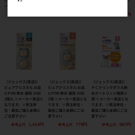
クリスタル プラス チュ
クリスタル フィット
クリスタル プラス リー
ーリップ
900ml ホワイト
フ
633円
3,820円
640円
参考上代
参考上代
参考上代
［ジェックス(直送)］
［ジェックス(直送)］
［ジェックス(直送)］
ピュアクリスタル お皿
ピュアクリスタル お皿
ＰＣドリンクボウル軟
にPON 軟水 猫用 30日
にPON 軟水 猫用 30日
水カートリッジ猫用２
2個入 ※メーカー直送と
1個 ※メーカー直送とな
個 ※メーカー直送とな
なります。※発注単
ります。※発注単位・
ります。※発注単位・
位・最低ご購入金額に
最低ご購入金額にご注
最低ご購入金額にご注
ご注意下さい
意下さい
意下さい
1,424円
779円
667円
参考上代
参考上代
参考上代