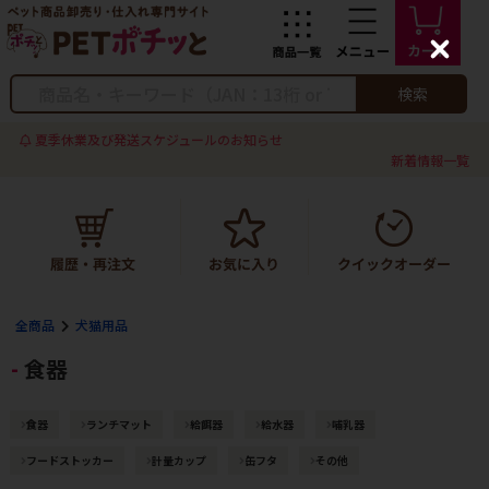
C
l
o
検索
s
e
夏季休業及び発送スケジュールのお知らせ
新着情報一覧
全商品
犬猫用品
食器
食器
ランチマット
給餌器
給水器
哺乳器
フードストッカー
計量カップ
缶フタ
その他