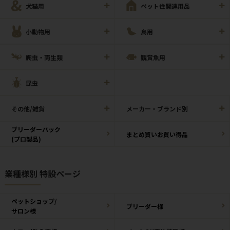
犬猫用
ペット住関連用品
小動物用
鳥用
爬虫・両生類
観賞魚用
昆虫
その他/雑貨
メーカー・ブランド別
ブリーダーパック
まとめ買いお買い得品
(プロ製品)
業種様別 特設ページ
ペットショップ/
ブリーダー様
サロン様