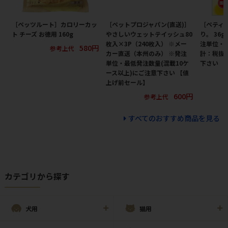
［ペッツルート］カロリーカッ
［ペットプロジャパン(直送)］
［ペティオ
ト チーズ お徳用 160g
やさしいウェットテイッシュ80
り。 36
枚入×3P（240枚入） ※メー
注単位・
580円
参考上代
カー直送（本州のみ） ※発注
計：税抜
単位・最低発注数量(混載10ケ
下さい
ース以上)にご注意下さい 【値
上げ前セール】
600円
参考上代
すべてのおすすめ商品を見る
カテゴリから探す
犬用
猫用