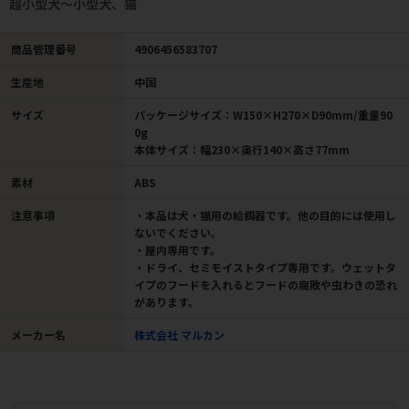
超小型犬～小型犬、猫
商品管理番号
4906456583707
生産地
中国
サイズ
パッケージサイズ：W150×H270×D90mm/重量90
0g
本体サイズ：幅230×奥行140×高さ77mm
素材
ABS
注意事項
・本品は犬・猫用の給餌器です。他の目的には使用し
ないでください。
・屋内専用です。
・ドライ、セミモイストタイプ専用です。ウェットタ
イプのフードを入れるとフードの腐敗や虫わきの恐れ
があります。
メーカー名
株式会社 マルカン