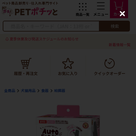
C
l
o
検索
s
e
夏季休業及び発送スケジュールのお知らせ
新着情報一覧
全商品
犬猫用品
食器
給餌器