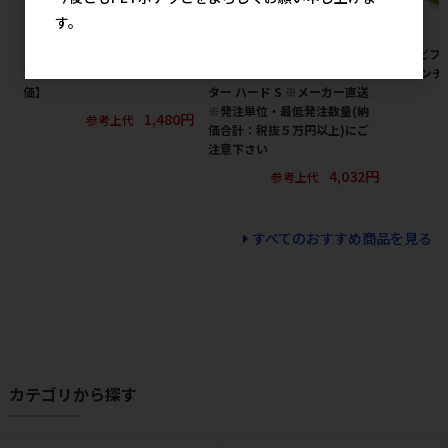
す。
［ペットプロジャパン］ペット
［ペティオアドメイト(直送)］
［デビフ
プロ 固まる猫砂 8L 【8月特
ペット用リバーシブル電気ヒー
ー ミンチ 
価】
ター ハード S ※メーカー直送
※発注単位・最低発注数量(納
1,480円
参考上代
価合計：税抜５万円以上)にご
注意下さい
4,032円
参考上代
すべてのおすすめ商品を見る
カテゴリから探す