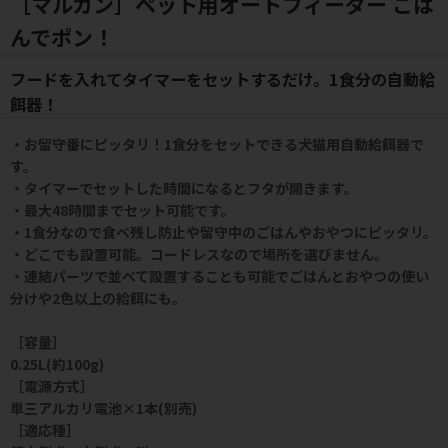
［マルカン］ペット用オートフィーダー ごは
んでポン！
フードを入れてタイマーをセットするだけ。1食分の自動給
餌器！
・お留守番にピッタリ！1食分をセットできる犬猫用自動給餌器で
す。
・タイマーでセットした時間になるとフタが開きます。
・最大48時間までセット可能です。
・1食分なので食べ残し防止や留守中のごはんやおやつにピッタリ。
・どこでも設置可能。コードレスなので場所を選びません。
・連結パーツで並べて設置することも可能でごはんとおやつの使い
分けや2色以上の給餌にも。
［容量］
0.25L(約100g)
［電源方式］
単三アルカリ電池×1本(別売)
［適応種］