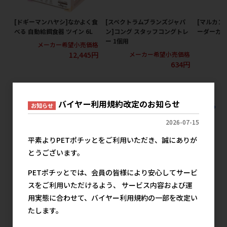
[ドギーマンハヤシ]なかよく食
[スペクトラムブランズジャパ
[マルカン
べる 自動給餌食器 ツイン 6L
ン]コング スタッフコングトレ
ーダーカメ
ー 1個用
メーカー希望小売価格
メ
12,445円
メーカー希望小売価格
634円
バイヤー利用規約改定のお知らせ
すべての犬猫用品 食器 給餌器の人気商品を見る
お知らせ
2026-07-15
マルカンの人気商品
平素よりPETポチッとをご利用いただき、誠にありが
とうございます。
PETポチッとでは、会員の皆様により安心してサービ
スをご利用いただけるよう、 サービス内容および運
用実態に合わせて、バイヤー利用規約の一部を改定い
たします。