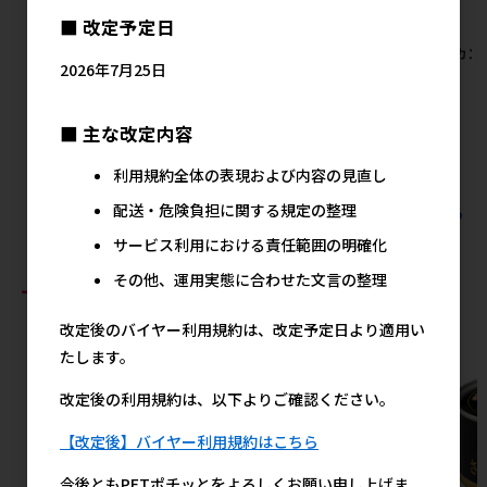
■ 改定予定日
【アウトレット】[マルカン]虫
【アウトレット】[マルカ
[マルカン
2026年7月25日
グルメ 乾燥ミルワーム
ン]THE･PERFECT ONE 水素
ット
40g×6個 ※賞味期限2026年
サーバーどこでもファウンテ
メ
10月1日まで
ン犬用
■ 主な改定内容
メーカー希望小売価格
メーカー希望小売価格
1,740円
1,380円
利用規約全体の表現および内容の見直し
配送・危険負担に関する規定の整理
すべてのマルカンの人気商品を見る
サービス利用における責任範囲の明確化
その他、運用実態に合わせた文言の整理
おすすめ商品
改定後のバイヤー利用規約は、改定予定日より適用い
たします。
改定後の利用規約は、以下よりご確認ください。
【改定後】バイヤー利用規約はこちら
今後ともPETポチッとをよろしくお願い申し上げま