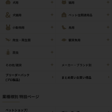
犬用
猫用
犬猫用
ペット住関連用品
小動物用
鳥用
爬虫・両生類
観賞魚用
昆虫
その他/雑貨
メーカー・ブランド別
ブリーダーパック
まとめ買いお買い得品
(プロ製品)
業種様別 特設ページ
ペットショップ/