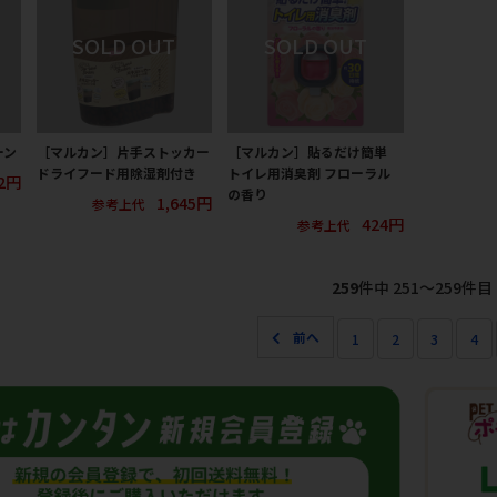
ーン
［マルカン］片手ストッカー
［マルカン］貼るだけ簡単
ドライフード用除湿剤付き
トイレ用消臭剤 フローラル
12円
の香り
1,645円
参考上代
424円
参考上代
259
件中 251〜259件目
1
2
3
4