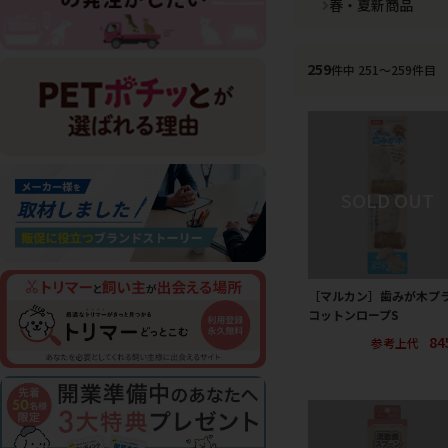
春・夏新商品
259
件中 251〜259件目
［マルカン］歯みが木プ
コットンロープS
84
参考上代