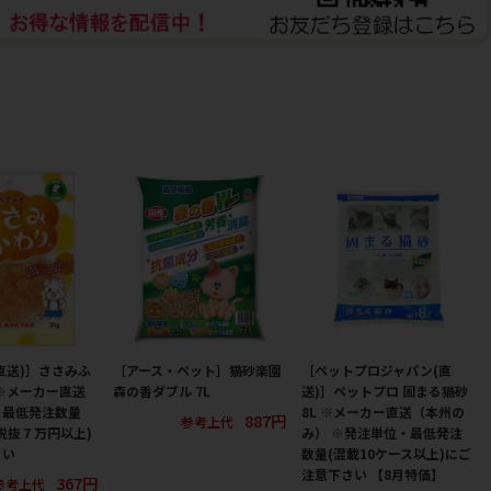
直送)］ささみふ
［アース・ペット］猫砂楽園
［ペットプロジャパン(直
 ※メーカー直送
森の香ダブル 7L
送)］ペットプロ 固まる猫砂
・最低発注数量
8L ※メーカー直送（本州の
887円
参考上代
税抜７万円以上)
み） ※発注単位・最低発注
さい
数量(混載10ケース以上)にご
注意下さい 【8月特価】
367円
参考上代