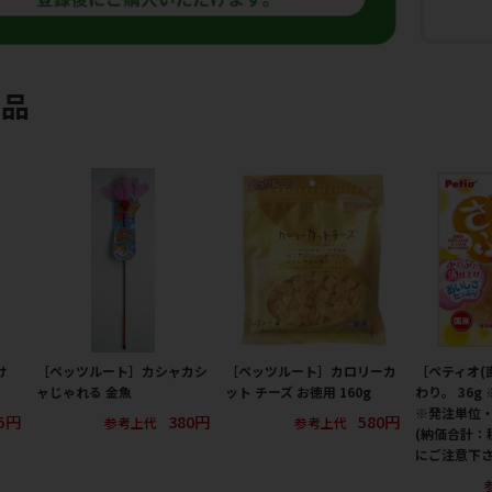
商品
け
［ペッツルート］カシャカシ
［ペッツルート］カロリーカ
［ペティオ(
ャじゃれる 金魚
ット チーズ お徳用 160g
わり。 36g
※発注単位
5円
380円
580円
参考上代
参考上代
(納価合計：
にご注意下