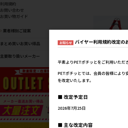
利用規約
お問い合わせ
お買い物ガイド
業者様別ご提案
バイヤー利用規約改定の
お知らせ
まとめ買いお買い得品
主要取り扱いメーカー
平素よりPETポチッとをご利用いただ
［ペティオ］犬雅 唐草ベ
ハーネス M レッド
PETポチッとでは、会員の皆様により
2,3
を改定いたします。
参考上代
■ 改定予定日
2026年7月25日
■ 主な改定内容