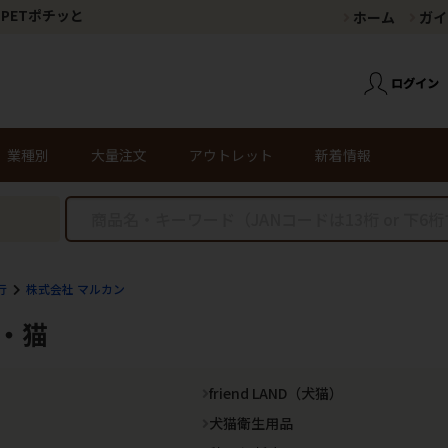
PETポチッと
ホーム
ガイ
業種別
大量注文
アウトレット
新着情報
行
株式会社 マルカン
犬・猫
friend LAND（犬猫）
犬猫衛生用品