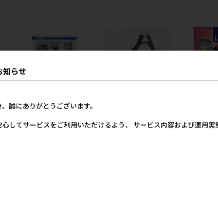
お知らせ
き、誠にありがとうございます。
スト
［ペットプロジャパン］ペッ
［ペティオ］犬雅 唐草ベスト
［ライオン］
トプロ 固まる猫砂 8L 【8月
ハーネス M グリーン
とる紙の猫砂 
安心してサービスをご利用いただけるよう、 サービス内容および運用
特価】
25円
2,325円
参考上代
参
1,480円
参考上代