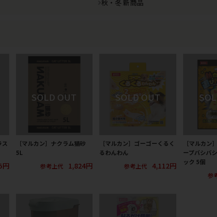
秋・冬 新商品
ラス
［マルカン］ナクラム猫砂
［マルカン］ゴーゴーくるく
［マルカン
5L
るわんわん
ープバシバ
ック 5個
5円
1,824円
4,112円
参考上代
参考上代
参