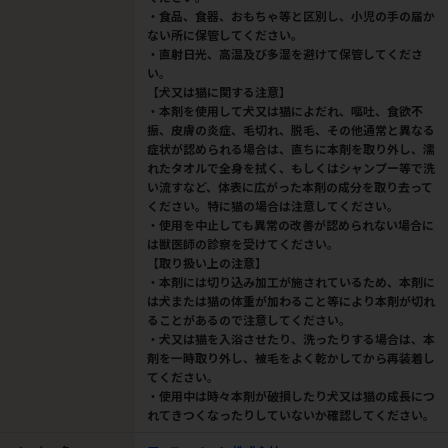
・食品、食器、おもちゃ等と区別し、小児の手の届か
ない所に保管してください。
・直射日光、高温及び多湿を避けて保管してくださ
い。
【犬又は猫に関する注意】
・本剤を使用して犬又は猫によだれ、嘔吐、食欲不
振、皮膚の炎症、毛切れ、脱毛、その他通常と異なる
症状が認められる場合は、直ちに本剤を取り外し、濡
れたタオルで全身を拭く、もしくはシャンプー等で洗
い流すなど、体表に広がった本剤の成分を取り去って
ください。特に猫の場合は注意してください。
・使用を中止しても異常の改善が認められない場合に
は獣医師の診察を受けてください。
【取り扱い上の注意】
・本剤には切り込み加工が施されているため、本剤に
は犬または猫の体重が加わること等により本剤が切れ
ることがあるので注意してください。
・犬又は猫を入浴させたり、洗ったりする場合は、本
剤を一時取り外し、被毛をよく乾かしてから再装着し
てください。
・使用中は時々本剤が破損したり犬又は猫の成長につ
れてきつくなったりしていないか確認してください。