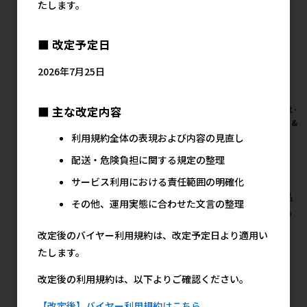
たします。
■ 改定予定日
2026年7月25日
[ドギーマンハヤシ]薬用おさん
■ 主な改定内容
[アース･ペット]薬用ノミ･マダ
[アース･
ぽ蚊よけリキッド150日
ニとり&蚊よけ首輪 小型犬用
ニとり&蚊
ク
利用規約全体の表現および内容の見直し
メーカー希望小売価格
メーカー希望小売価格
812円
1,680円
メ
配送・危険負担に関する規定の整理
サービス利用における責任範囲の明確化
すべての犬猫用品 防虫･殺虫剤 のみ･ダニ除け(首輪)の人気商品
その他、運用実態に合わせた文言の整理
を見る
改定後のバイヤー利用規約は、改定予定日より適用い
アース・ペットの人気商品
たします。
改定後の利用規約は、以下よりご確認ください。
【改定後】バイヤー利用規約はこちら