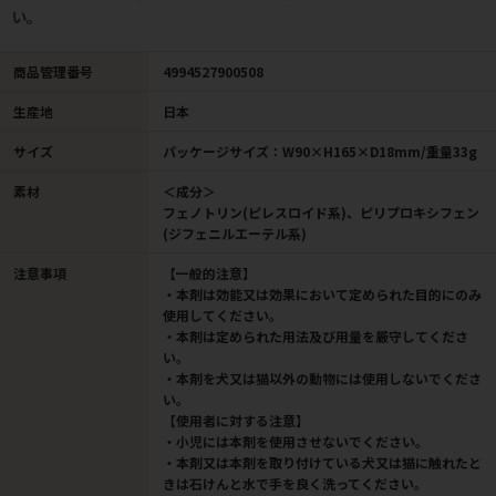
い。
商品管理番号
4994527900508
生産地
日本
サイズ
パッケージサイズ：W90×H165×D18mm/重量33g
素材
＜成分＞
フェノトリン(ピレスロイド系)、ピリプロキシフェン
(ジフェニルエーテル系)
注意事項
【一般的注意】
・本剤は効能又は効果において定められた目的にのみ
使用してください。
・本剤は定められた用法及び用量を厳守してくださ
い。
・本剤を犬又は猫以外の動物には使用しないでくださ
い。
【使用者に対する注意】
・小児には本剤を使用させないでください。
・本剤又は本剤を取り付けている犬又は猫に触れたと
きは石けんと水で手を良く洗ってください。