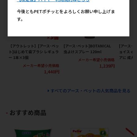
今後ともPETポチッとをよろしくお願い申し上げま
す。
【アウトレット】[アース･ペッ
[アース･ペット]BOTANICAL
[アース･
ト]はじめて歯ブラシ レギュラ
虫よけスプレー 120ml
ョイス ch
ー 1本×3個
アに 成犬1
メーカー希望小売価格
1,239円
メーカー希望小売価格
メ
1,440円
すべてのアース・ペットの人気商品を見る
おすすめ商品