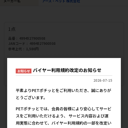
メーカー名
アース・ペット 株式会社
1点
品番
4994527900508
JANコード
4994527900508
参考上代
1,580円
販売価格
会員のみ公開
（単価 × 入数）
バイヤー利用規約改定のお知らせ
お知らせ
注文数
ご注文には
2026-07-15
ログイン
してください
平素よりPETポチッとをご利用いただき、誠にありが
犬猫用品 防虫･殺虫剤 のみ･ダニ除け(首輪)
とうございます。
の人気商品
PETポチッとでは、会員の皆様により安心してサービ
スをご利用いただけるよう、 サービス内容および運
用実態に合わせて、バイヤー利用規約の一部を改定い