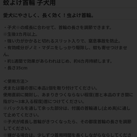
蚊よけ首輪 子犬用
愛犬にやさしく、長く効く！虫よけ首輪。
・子犬※の成長に合わせて、首輪の長さを調節できます。
※生後3カ月以上。
・強い力がかかると切れるスリット入りで、窒息事故を防止。
・有効成分がノミ・マダニをしっかり駆除し、蚊も寄せつけませ
ん。
・約1週間で効果があらわれはじめ、約6カ月持続します。
・長さ35cm
＜使用方法＞
犬または猫の首に本品1個を取り付けてください。
使用直前に開封し、あまりきつくならない程度(首と本品のすき間に
指が2～3本入る程度)首につけてください。
※バックルを通して余った部分は、付属の首輪通し(止め具)に通し
て止めてください。
※子犬が成長し首輪がきつくなったら、その都度首輪の長さを調節
してください。
※嫌がる場合は、少しずつ着用時間を長くしながらならしてくださ