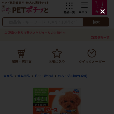
C
l
o
検索
s
e
夏季休業及び発送スケジュールのお知らせ
新着情報一覧
全商品
犬猫用品
防虫・殺虫剤
のみ・ダニ除け(首輪)