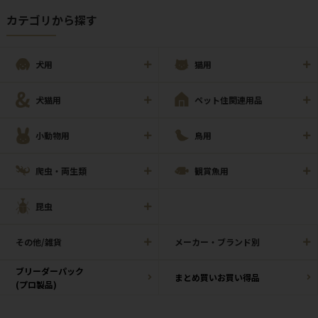
カテゴリから探す
犬用
猫用
犬猫用
ペット住関連用品
小動物用
鳥用
爬虫・両生類
観賞魚用
昆虫
その他/雑貨
メーカー・ブランド別
ブリーダーパック
まとめ買いお買い得品
(プロ製品)