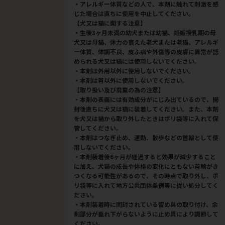
・アレルギー体質などの人で、本剤に触れて刺激を感
じた場合は直ちに使用を中止してください。
【犬又は猫に関する注意】
・生後3ヶ月未満の幼犬または幼猫、妊娠授乳期の母
犬又は母猫、体力の衰えた老犬または老猫、アレルギ
ー体質、体調不良、皮ふ病や外傷等の皮膚に異常が認
められる犬又は猫には使用しないでください。
・本剤は外用以外に使用しないでください。
・本剤は首以外に使用しないでください。
【取り扱い及び廃棄の為の注意】
・本剤の表面には有効成分がにじみ出ているので、開
封後直ちに犬又は猫に装着してください。また、本剤
を犬又は猫から取り外したときはポリ袋等に入れて保
管してください。
・本剤はつなぎ止め、運動、散歩などの首輪として使
用しないでください。
・本剤装着後6ヶ月が経過すると効果が減少すること
に加え、犬猫の成長や体格の変化にともない首輪がき
つくなる可能性があるので、その時点で取り外し、ポ
リ袋等に入れて地方公共団体条例等に従い処分してく
ださい。
・本剤装着時に同封されている留め具の取り付け、余
剰部分が垂れ下がらないように止め具により調節して
ください。