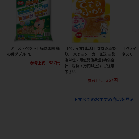
［アース・ペット］猫砂楽園 森
［ペティオ(直送)］ささみふわ
［ペティ
の香ダブル 7L
り。 36g ※メーカー直送 ※発
ネスリード
注単位・最低発注数量(納価合
887円
参考上代
計：税抜７万円以上)にご注意
下さい
367円
参考上代
すべてのおすすめ商品を見る