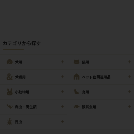
カテゴリから探す
犬用
猫用
犬猫用
ペット住関連用品
小動物用
鳥用
爬虫・両生類
観賞魚用
昆虫