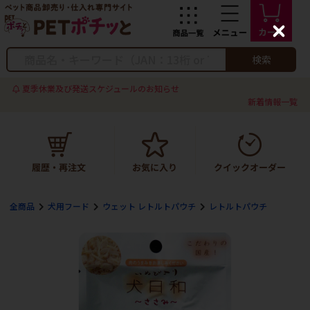
C
l
o
検索
s
e
夏季休業及び発送スケジュールのお知らせ
新着情報一覧
全商品
犬用フード
ウェット レトルトパウチ
レトルトパウチ