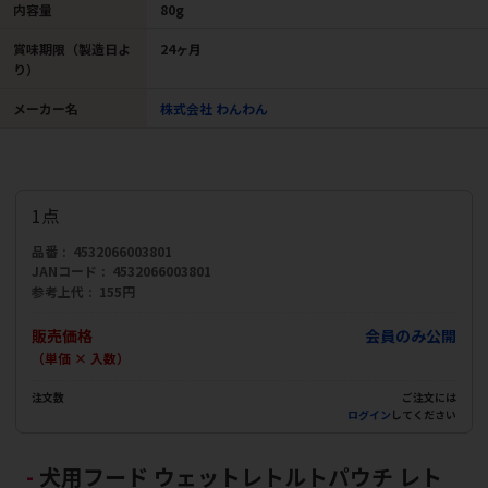
内容量
80g
賞味期限（製造日よ
24ヶ月
り）
メーカー名
株式会社 わんわん
1点
品番
4532066003801
JANコード
4532066003801
参考上代
155円
販売価格
会員のみ公開
（単価 × 入数）
注文数
ご注文には
ログイン
してください
犬用フード ウェットレトルトパウチ レト