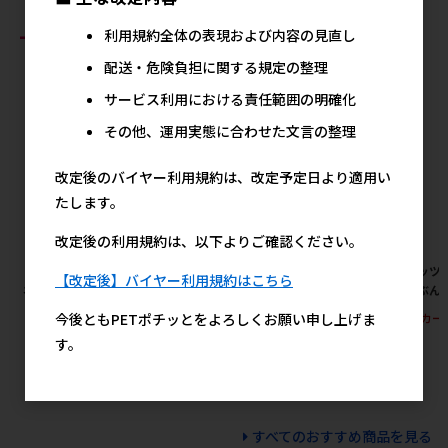
おすすめ商品
利用規約全体の表現および内容の見直し
配送・危険負担に関する規定の整理
サービス利用における責任範囲の明確化
その他、運用実態に合わせた文言の整理
改定後のバイヤー利用規約は、改定予定日より適用い
たします。
改定後の利用規約は、以下よりご確認ください。
［ペティオ］猫小町ソフトハー
［ペットプロジャパン］おさん
［ペッツ
【改定後】バイヤー利用規約はこちら
ネスリード まり S レッド
ぽ用エチケットパック 110枚入
ぶんぶん 
【8月特価】
2,125円
参考上代
メーカー
今後ともPETポチッとをよろしくお願い申し上げま
1,800円
参考上代
す。
すべてのおすすめ商品を見る