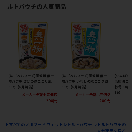
ルトパウチの人気商品
[はごろもフーズ]愛犬用 無一
[はごろもフーズ]愛犬用 無一
[いなばペ
物パウチ さばの煮こごり風
物パウチ いわしの煮こごり風
低脂肪ごは
60g 【8月特価】
60g 【8月特価】
軟骨 50
10】
メーカー希望小売価格
メーカー希望小売価格
200円
200円
メ
すべての犬用フード ウェットレトルトパウチ レトルトパウチの
人気商品を見る