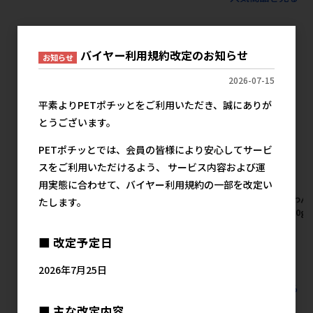
わんわんの人気商品
バイヤー利用規約改定のお知らせ
お知らせ
2026-07-15
平素よりPETポチッとをご利用いただき、誠にありが
とうございます。
PETポチッとでは、会員の皆様により安心してサービ
スをご利用いただけるよう、 サービス内容および運
用実態に合わせて、バイヤー利用規約の一部を改定い
[わんわん]チョイめし 親子丼
[わんわん]チョイめし なんか
[わんわん
たします。
80g【8月特価】
良さそうな習慣 80g【8月特
ごと 80g
価】
メーカー希望小売価格
メ
■ 改定予定日
125円
メーカー希望小売価格
125円
2026年7月25日
すべてのわんわんの人気商品を見る
■ 主な改定内容