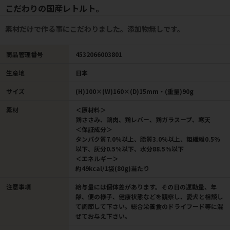
こだわりの国産レトルト。
素材だけで作る事にこだわりました。添加物無しです。
商品管理番号
4532066003801
生産地
日本
サイズ
(H)100×(W)160×(D)15mm・(重量)90g
素材
＜原材料＞
鶏ささみ、鶏肉、鶏レバー、鶏ガラスープ、寒天
＜保証成分＞
タンパク質7.0％以上、脂質3.0％以上、粗繊維0.5％
以下、灰分0.5％以下、水分88.5％以下
＜エネルギー＞
約49kcal/1袋(80g)当たり
注意事項
給与量には個体差があります。その日の運動量、年
齢、便の様子、健康状態などを観察し、愛犬と相談し
て調節して下さい。総合栄養食のドライフード等に混
ぜてお与え下さい。