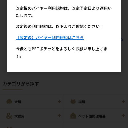
ケース（1200枚入）
価】
272円
参考上代
改定後のバイヤー利用規約は、改定予定日より適用い
20,600円
参考上代
たします。
改定後の利用規約は、以下よりご確認ください。
【改定後】バイヤー利用規約はこちら
すべてのおすすめ商品を見る
今後ともPETポチッとをよろしくお願い申し上げま
す。
カテゴリから探す
犬用
猫用
犬猫用
ペット住関連用品