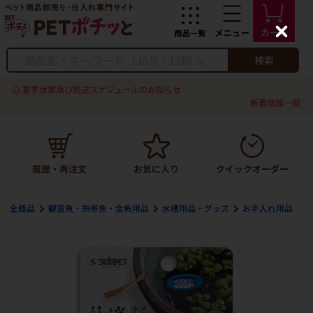
C
l
o
検索
s
e
夏季休業及び発送スケジュールのお知らせ
新着情報一覧
全商品
観賞魚・熱帯魚・金魚用品
水槽用品・グッズ
お手入れ用品