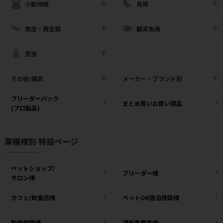
小動物用
鳥用
爬虫・両生類
観賞魚用
昆虫
その他/雑貨
メーカー・ブランド別
ブリーダーパック
まとめ買いお買い得品
(プロ製品)
業種様別 特設ページ
ペットショップ/
ブリーダー様
サロン様
カフェ/飲食店様
ペットOK宿泊施設様
動物病院様
通販事業者様