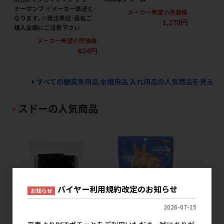
メ
ナーポンプ ※メーカー直送と
メーカー希望小売価格
なります｡※発注単位･最低ご
1,270円
購入金額にご注意下さい
メーカー希望小売価格
624円
すべての観賞魚用品 水槽用品 入れ用品の人気商品を見る
スドーの人気商品
バイヤー利用規約改定のお知らせ
お知らせ
2026-07-15