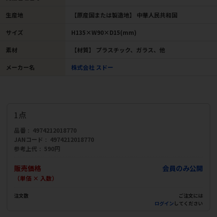
生産地
【原産国または製造地】 中華人民共和国
サイズ
H135×W90×D15(mm)
素材
【材質】 プラスチック、ガラス、他
メーカー名
株式会社 スドー
1点
品番
4974212018770
JANコード
4974212018770
参考上代
590円
販売価格
会員のみ公開
（単価 × 入数）
注文数
ご注文には
ログイン
してください