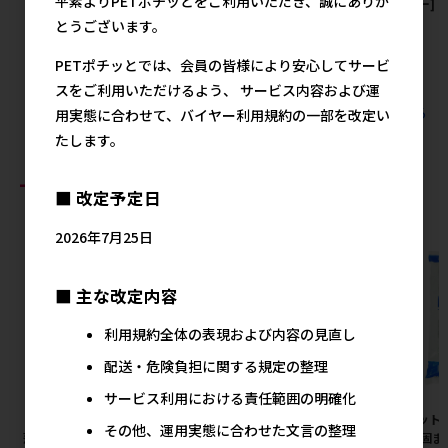
平素よりPETポチッとをご利用いただき、誠にありが
【アウトレット】[スドー]メダ
[スドー] プチウエハー ブルー
[スドー]
カ鉢の保護ネット 角型(小)
ベリーヨーグルト 50個入
10g
とうございます。
メーカー希望小売価格
メーカー希望小売価格
メ
PETポチッとでは、会員の皆様により安心してサービ
1,334円
457円
スをご利用いただけるよう、 サービス内容および運
すべてのスドーの人気商品を見る
用実態に合わせて、バイヤー利用規約の一部を改定い
たします。
おすすめ商品
■ 改定予定日
2026年7月25日
■ 主な改定内容
利用規約全体の表現および内容の見直し
配送・危険負担に関する規定の整理
サービス利用における責任範囲の明確化
［ペットプロジャパン］業務用
［デビフペット］ささみ＆レバ
［ペット
その他、運用実態に合わせた文言の整理
薄型ペットシーツ レギュラー 1
ー ミンチ 150g
プロ 固ま