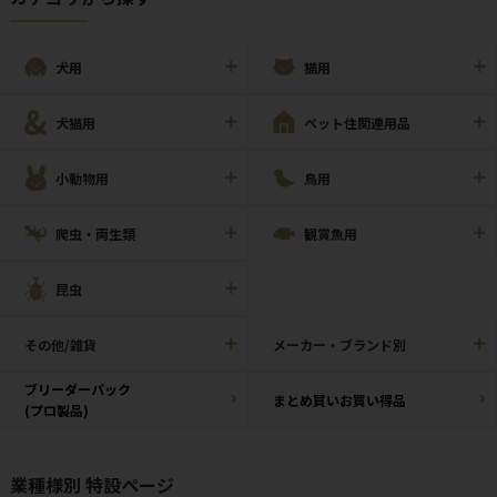
犬用
猫用
犬猫用
ペット住関連用品
小動物用
鳥用
爬虫・両生類
観賞魚用
昆虫
その他/雑貨
メーカー・ブランド別
ブリーダーパック
まとめ買いお買い得品
(プロ製品)
業種様別 特設ページ