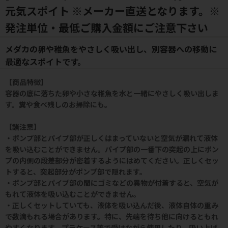
元気スポイト ※メーカー直送となります。※
発注単位・最低ご購入金額にご注意下さい
メダカの卵や稚魚をやさしく吸い出し、別容器への移動に
最適なスポイトです。
【商品特徴】
容器の底に落ちた卵や小さな稚魚を水と一緒にやさしく吸い出しま
す。糞や食べ残しのお掃除にも。
【諸注意】
・ポンプ部とパイプ部が正しくはまっていないと空気が漏れて液体
を吸い込むことができません。パイプ部の一番下の突起の上にポン
プの内側の段差部分が密着するようにはめてください。正しくセッ
トすると、突起部分がポンプ部で隠れます。
・ポンプ部とパイプ部の間にゴミなどの異物が付着すると、空気が
もれて液体を吸い込むことができません。
・正しくセットしていても、液体を吸い込んだ後、液体自体の重み
で数滴もれる場合があります。特に、先端を待ち他に向けるともれ
やすくなります。プラケース等で受けながら使用したり、吸い上げ