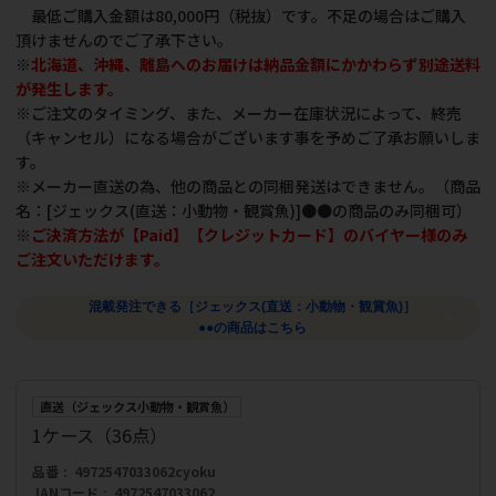
最低ご購入金額は80,000円（税抜）です。不足の場合はご購入
頂けませんのでご了承下さい。
※
北海道、沖縄、離島へのお届けは納品金額にかかわらず別途送料
が発生します。
※ご注文のタイミング、また、メーカー在庫状況によって、終売
（キャンセル）になる場合がございます事を予めご了承お願いしま
す。
※メーカー直送の為、他の商品との同梱発送はできません。（商品
名：[ジェックス(直送：小動物・観賞魚)]●●の商品のみ同梱可）
※
ご決済方法が【Paid】【クレジットカード】のバイヤー様のみ
ご注文いただけます。
混載発注できる［ジェックス(直送：小動物・観賞魚)］
●●の商品はこちら
直送（ジェックス小動物・観賞魚）
1ケース（36点）
品番
4972547033062cyoku
JANコード
4972547033062