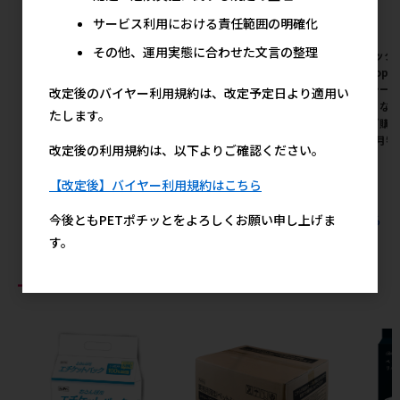
サービス利用における責任範囲の明確化
その他、運用実態に合わせた文言の整理
[ジェックス(直送:小動物･観賞
[ジェックス(直送:小動物･観賞
[ジェック
魚)]ラビレット 三角トイレシ
魚)]ハムスタープレミアムフー
魚)]TopB
ーツ 44枚 ※メーカー直送とな
ド ドワーフ専用 400g ※メー
イレシーツ
改定後のバイヤー利用規約は、改定予定日より適用い
ります｡※発注単位･最低ご購
カー直送となります｡※発注単
直送となり
たします。
入金額にご注意下さい【8月特
位･最低ご購入金額にご注意下
最低ご購
価】
さい【8月特価】
い【8月特
改定後の利用規約は、以下よりご確認ください。
メーカー希望小売価格
メーカー希望小売価格
メ
1,900円
1,157円
【改定後】バイヤー利用規約はこちら
今後ともPETポチッとをよろしくお願い申し上げま
すべてのジェックス(直送：小動物・観賞魚)の人気商品を見る
す。
おすすめ商品