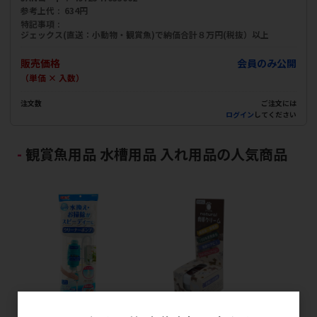
参考上代
634円
特記事項
ジェックス(直送：小動物・観賞魚)で納価合計８万円(税抜）以上
販売価格
会員のみ公開
（単価 × 入数）
注文数
ご注文には
ログイン
してください
観賞魚用品 水槽用品 入れ用品の人気商品