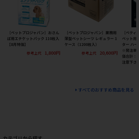
［ペットプロジャパン］おさん
［ペットプロジャパン］業務用
［ペティオ
ぽ用エチケットパック 110枚入
薄型ペットシーツ レギュラー 1
ペット用
【8月特価】
ケース（1200枚入）
ター ハー
※発注単
1,800円
20,600円
参考上代
参考上代
価合計：
注意下さ
すべてのおすすめ商品を見る
カテゴリから探す