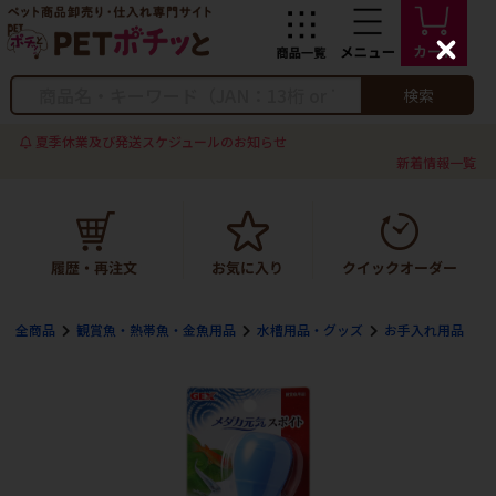
C
l
o
検索
s
e
夏季休業及び発送スケジュールのお知らせ
新着情報一覧
全商品
観賞魚・熱帯魚・金魚用品
水槽用品・グッズ
お手入れ用品