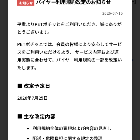
バイヤー利用規約改定のお知らせ
[ジェックス(直送:小動物･観賞
[ペットプロジャパン]ナチュラ
[スドー]
お知らせ
魚)]おそうじラクラク クリー
ル肉球クリーム
メ
2026-07-15
ナーポンプ ※メーカー直送と
メーカー希望小売価格
なります｡※発注単位･最低ご
1,270円
平素よりPETポチッとをご利用いただき、誠にありが
購入金額にご注意下さい
とうございます。
メーカー希望小売価格
624円
PETポチッとでは、会員の皆様により安心してサービ
スをご利用いただけるよう、 サービス内容および運
すべての観賞魚用品 水槽用品 入れ用品の人気商品を見る
用実態に合わせて、バイヤー利用規約の一部を改定い
たします。
ジェックス(直送：小動物・観賞魚)の人気
商品
■ 改定予定日
2026年7月25日
■ 主な改定内容
利用規約全体の表現および内容の見直し
配送・危険負担に関する規定の整理