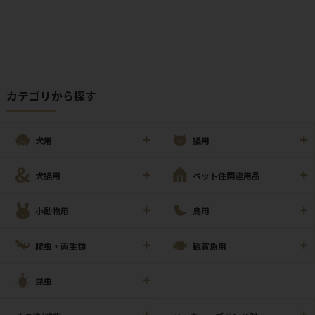
カテゴリから探す
犬用
猫用
犬猫用
ペット住関連用品
小動物用
鳥用
爬虫・両生類
観賞魚用
昆虫