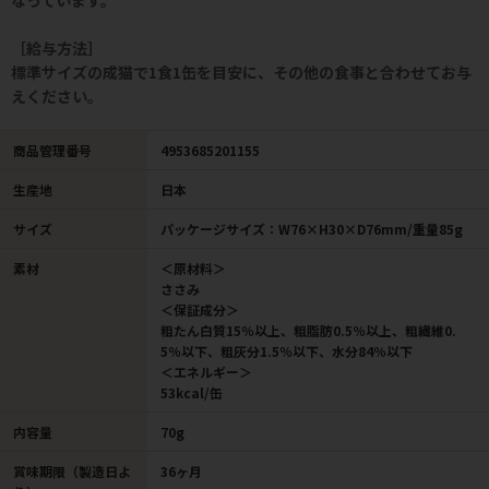
なっています。
［給与方法］
標準サイズの成猫で1食1缶を目安に、その他の食事と合わせてお与
えください。
商品管理番号
4953685201155
生産地
日本
サイズ
パッケージサイズ：W76×H30×D76mm/重量85g
素材
＜原材料＞
ささみ
＜保証成分＞
粗たん白質15％以上、粗脂肪0.5％以上、粗繊維0.
5％以下、粗灰分1.5％以下、水分84％以下
＜エネルギー＞
53kcal/缶
内容量
70g
賞味期限（製造日よ
36ヶ月