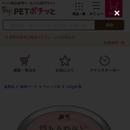
C
l
o
検索
s
e
夏季休業及び発送スケジュールのお知らせ
新着情報一覧
全商品
猫用フード
ウェット缶
100g未満