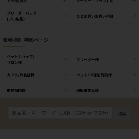
その他/雑貨
メーカー・ブランド別
ブリーダーパック
まとめ買いお買い得品
(プロ製品)
業種様別 特設ページ
ペットショップ/
ブリーダー様
サロン様
カフェ/飲食店様
ペットOK宿泊施設様
動物病院様
通販事業者様
検索