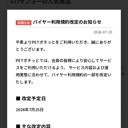
STIサンヨーの人気商品
バイヤー利用規約改定のお知らせ
お知らせ
2026-07-15
平素よりPETポチッとをご利用いただき、誠にありが
とうございます。
PETポチッとでは、会員の皆様により安心してサービ
スをご利用いただけるよう、 サービス内容および運
[STIサンヨー]何も入れないさ
[STIサンヨー]何も入れないか
[STIサ
さみだけのたま伝説 70g
つおだけのたま伝説 70g
ぐろだけの
用実態に合わせて、バイヤー利用規約の一部を改定い
メーカー希望小売価格
メーカー希望小売価格
メ
たします。
205円
205円
■ 改定予定日
2026年7月25日
すべてのSTIサンヨーの人気商品を見る
■ 主な改定内容