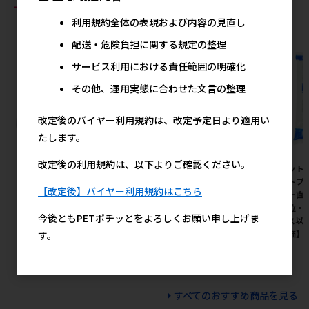
おすすめ商品
利用規約全体の表現および内容の見直し
配送・危険負担に関する規定の整理
サービス利用における責任範囲の明確化
その他、運用実態に合わせた文言の整理
改定後のバイヤー利用規約は、改定予定日より適用い
たします。
改定後の利用規約は、以下よりご確認ください。
［デビフペット］牛肉ミンチ
［ペッツルート］カシャカシャ
［ペット
65g
びょんびょん
ペットプロ
【改定後】バイヤー利用規約はこちら
ーカー直
178円
650円
参考上代
メーカー希望小売価格
注単位・最
今後ともPETポチッとをよろしくお願い申し上げま
ケース以上
月特価】
す。
すべてのおすすめ商品を見る