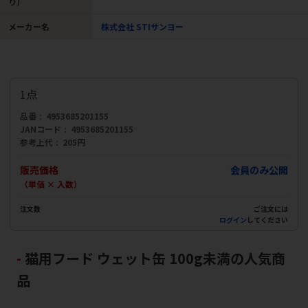
り）
メーカー名
株式会社 STIサンヨー
1点
品番
4953685201155
JANコード
4953685201155
参考上代
205円
販売価格
会員のみ公開
（単価 × 入数）
注文数
ご注文には
ログイン
してください
猫用フード ウェット缶 100g未満の人気商
品