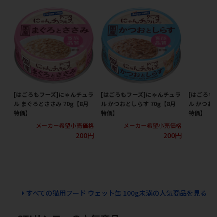
[はごろもフーズ]にゃんチュラ
[はごろもフーズ]にゃんチュラ
[はごろも
ル まぐろとささみ 70g【8月
ル かつおとしらす 70g【8月
ル かつおと
特価】
特価】
特価】
メーカー希望小売価格
メーカー希望小売価格
メ
200円
200円
すべての猫用フード ウェット缶 100g未満の人気商品を見る