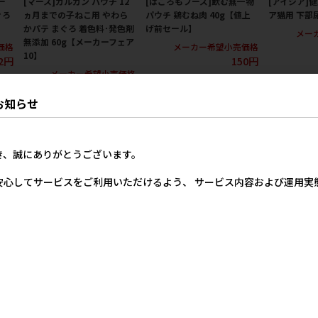
ー
[マース]カルカン パウチ 12
[はごろもフーズ]飲む無一物
[アイシア]
ぐろ
ヵ月までの子ねこ用 やわら
パウチ 鶏むね肉 40g【値上
ア猫用 下部尿
かパテ まぐろ 着色料･発色剤
げ前セール】
メー
無添加 60g【メーカーフェア
価格
メーカー希望小売価格
10】
2円
150円
メーカー希望小売価格
142円
お知らせ
き、誠にありがとうございます。
安心してサービスをご利用いただけるよう、 サービス内容および運用
O
[STIサンヨー]何も入れない
[STIサンヨー]何も入れない
[STIサン
ろ
ささみだけのたまの伝説 パ
かつおだけのたまの伝説 パ
まぐろだけの
0g
ウチ 35g
ウチ 35g
ウチ 35g
メーカー希望小売価格
メーカー希望小売価格
メー
139円
139円