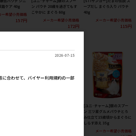
健康缶パウチ シニ
[ユニ･チャーム]銀のスプー
[STIサンヨー]たまの伝説 ス
路ケア 40g
ン パウチ 20歳を過ぎてもす
ープだし まぐろ入り パウチ
こやかに まぐろ 60g
40g
カー希望小売価格
157円
メーカー希望小売価格
メーカー希望小売価格
172円
115円
2026-07-15
実態に合わせて、バイヤー利用規約の一部
ヨー]何も入れない
[ネスレ]モンプチ プチリュク
[ユニ･チャーム]銀のスプー
たまの伝説 パ
スパウチ 厳選まぐろ かつお
ン 三ツ星グルメパウチとろ
だし仕立て35g【値上げ前セ
み仕立て15歳頃からまぐろに
ール】
しらす添え 35g
カー希望小売価格
139円
メーカー希望小売価格
メーカー希望小売価格