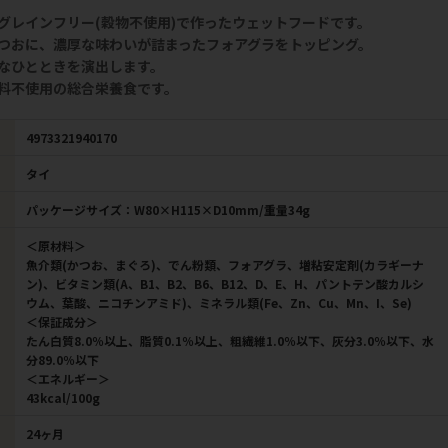
グレインフリー(穀物不使用)で作ったウェットフードです。
つおに、濃厚な味わいが詰まったフォアグラをトッピング。
なひとときを演出します。
料不使用の総合栄養食です。
4973321940170
タイ
パッケージサイズ：W80×H115×D10mm/重量34g
＜原材料＞
魚介類(かつお、まぐろ)、でん粉類、フォアグラ、増粘安定剤(カラギーナ
ン)、ビタミン類(A、B1、B2、B6、B12、D、E、H、パントテン酸カルシ
ウム、葉酸、ニコチンアミド)、ミネラル類(Fe、Zn、Cu、Mn、I、Se)
＜保証成分＞
たん白質8.0％以上、脂質0.1％以上、粗繊維1.0％以下、灰分3.0％以下、水
分89.0％以下
＜エネルギー＞
43kcal/100g
24ヶ月