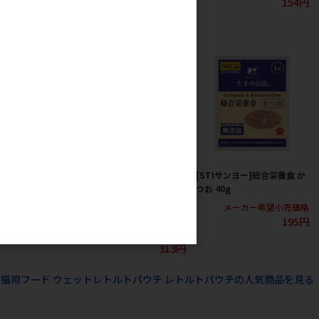
139円
154円
ーズ]にゃんチュ
[いなばペットフード]いなば
[STIサンヨー]総合栄養食 か
まぐろのとろみ
魚づくし まぐろ･かつお
つお 40g
【8月特価】
60g×3袋入【値上げ前セー
メーカー希望小売価格
ル】
195円
カー希望小売価格
150円
メーカー希望小売価格
313円
の猫用フード ウェットレトルトパウチ レトルトパウチの人気商品を見る