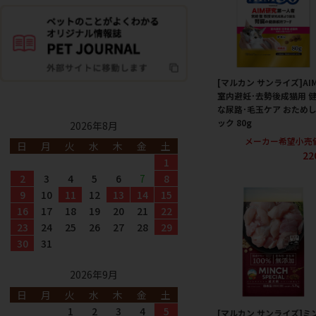
[マルカン サンライズ]AIM
室内避妊･去勢後成猫用 
な尿路･毛玉ケア おため
ック 80g
2026年8月
メーカー希望小売
日
月
火
水
木
金
土
22
1
2
3
4
5
6
7
8
9
10
11
12
13
14
15
16
17
18
19
20
21
22
23
24
25
26
27
28
29
30
31
2026年9月
日
月
火
水
木
金
土
1
2
3
4
5
[マルカン サンライズ]ミ