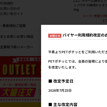
[ユニ･チャーム]銀のスプ
利用規約
ン パウチ 15歳頃から ま
お問い合わせ
60g
お買い物ガイド
メーカー希望小売
17
業者様別ご提案
バイヤー利用規約改定の
お知らせ
まとめ買いお買い得品
主要取り扱いメーカー
平素よりPETポチッとをご利用いただ
PETポチッとでは、会員の皆様により
を改定いたします。
■ 改定予定日
[いなばペットフード]CIA
スープ 下部尿路配慮 まぐ
2026年7月25日
ほたて貝柱･ささみ入り 4
IC-219 【メーカーフェア
10】
■ 主な改定内容