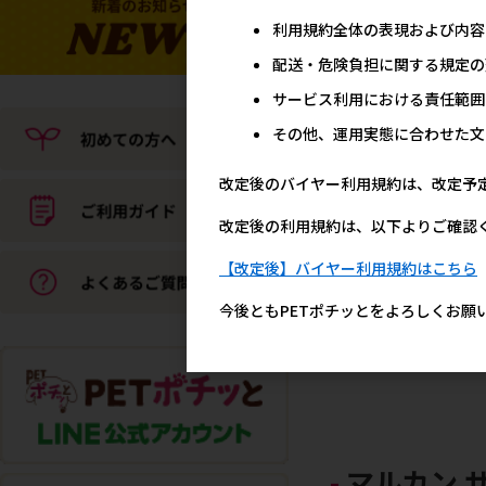
メーカー希望小売
12
利用規約全体の表現および内容
配送・危険負担に関する規定の
サービス利用における責任範囲
その他、運用実態に合わせた文
改定後のバイヤー利用規約は、改定予
改定後の利用規約は、以下よりご確認
【改定後】バイヤー利用規約はこちら
[STIサンヨー]たまの伝説
ープだし まぐろ入り ほた
味 パウチ 40g
今後ともPETポチッとをよろしくお願
メーカー希望小売
11
マルカン 