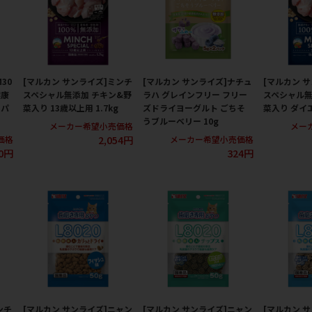
30
[マルカン サンライズ]ミンチ
[マルカン サンライズ]ナチュ
[マルカン 
健康
スペシャル無添加 チキン&野
ラハ グレインフリー フリー
スペシャル無
しパ
菜入り 13歳以上用 1.7kg
ズドライヨーグルト ごちそ
菜入り ダイエ
うブルーベリー 10g
メーカー希望小売価格
メー
2,054円
価格
メーカー希望小売価格
0円
324円
ンチ
[マルカン サンライズ]ニャン
[マルカン サンライズ]ニャン
[マルカン 