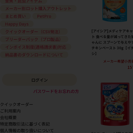
金魚・昆虫アイテム
メーカー別ロット購入アウトレット
まとめ買い
PetPro
Happy Days
[アイシア]メディケアキ
クイックオーダー（CSV発注）
ト 食べる量が減ってきた
ブリーダーパック（プロ製品）
ゃんに スプーンで与えや
インボイス制度(適格請求書)対応
チキンペースト 30g【イ
シ】
納品書のダウンロードについて
メーカー希望小売
15
ログイン
パスワードをお忘れの方
クイックオーダー
ご利用案内
会社概要
特定商取引法に基づく表記
個人情報の取り扱いについて