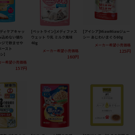
メディケアキャッ
[ペットライン]メディファス
[アイシア]MiawMiawジュー
み込めない猫ち
ウェット り乳 ミルク風味
シー あじわいまぐろ60g
ンジで飲ませや
40g
メーカー希望小売価格
ペースト
125円
メーカー希望小売価格
オシ】
160円
カー希望小売価格
157円