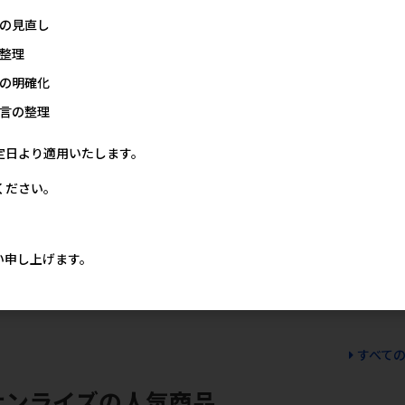
価格
5円
の見直し
整理
の明確化
言の整理
定日より適用いたします。
ください。
 ス
[STIサンヨー]たまの伝説 ス
[日本ペットフード]ビューテ
[はごろもフ
て
ープだし まぐろ入り かに味
ィープロ キャット パウチ 介
ラルパウチ 
パウチ 40g
護期用高栄養食30g
仕立て 40g
い申し上げます。
価格
メーカー希望小売価格
メーカー希望小売価格
メー
5円
115円
189円
すべて
サンライズの人気商品