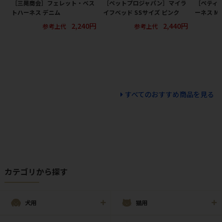
［三晃商会］フェレット・ベス
［ペットプロジャパン］マイラ
［ペティ
トハーネス デニム
イフベッド SSサイズ ピンク
ーネス M
2,240円
2,440円
参考上代
参考上代
すべてのおすすめ商品を見る
カテゴリから探す
犬用
猫用