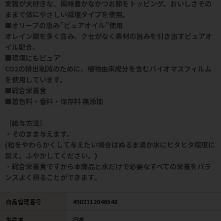
愛猫が大好きな、風味豊かなかつお節をトッピング。おいしさその
ままで体にやさしい減塩タイプを使用。
■オリーブの恵み”ピュアオイル”使用
オレイン酸を多く含み、クセがなく素材の旨みを引き出すピュアオ
イル配合。
■環境にもピュア
CO2の排出削減のために、植物由来成分を含むバイオマスフィルム
を使用しています。
■総合栄養食
■着色料・香料・保存料 無添加
［給与方法］
・そのまま与えます。
(粒をやわらかくして与えたい場合はぬるま湯か水にヒタヒタ程度に
加え、ふやかしてください。)
・総合栄養食ですから本商品と水だけで必要なすべての栄養をバラ
ンスよく摂ることができます。
商品管理番号
4902112046548
生産地
日本