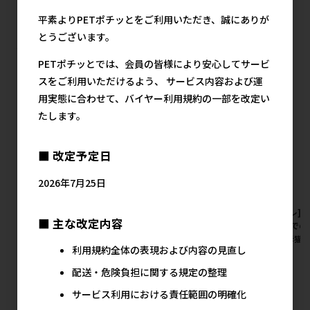
平素よりPETポチッとをご利用いただき、誠にありが
猫用フード プレミアムドライ･半生 1Kg未
とうございます。
満の人気商品
PETポチッとでは、会員の皆様により安心してサービ
スをご利用いただけるよう、 サービス内容および運
用実態に合わせて、バイヤー利用規約の一部を改定い
たします。
■ 改定予定日
2026年7月25日
[ネスレ]ピュリナワンキャット
[ネスレ]ピュリナワンキャット
[ネスレ]
■ 主な改定内容
避妊･去勢した猫の体重ケア 避
健康マルチケア 11歳以上 チキ
1歳までの
妊･去勢後から全ての年齢に チ
ン 150g【8月特価】
期の母猫用 
利用規約全体の表現および内容の見直し
キン 150g【8月特価】
特価】
メーカー希望小売価格
242円
メーカー希望小売価格
メ
配送・危険負担に関する規定の整理
242円
サービス利用における責任範囲の明確化