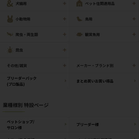
犬猫用
ペット住関連用品
小動物用
鳥用
爬虫・両生類
観賞魚用
昆虫
その他/雑貨
メーカー・ブランド別
ブリーダーパック
まとめ買いお買い得品
(プロ製品)
業種様別 特設ページ
ペットショップ/
ブリーダー様
サロン様