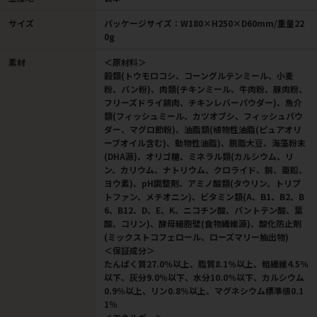
サイズ
パッケージサイズ：W180×H250×D60mm/重量22
0g
素材
＜原材料＞
穀類(トウモロコシ、コーングルテンミール、小麦
粉、パン粉)、肉類(チキンミール、牛肉粉、豚肉粉、
フリーズドライ鶏肉、チキンレバーパウダー)、魚介
類(フィッシュミール、カツオブシ、フィッシュパウ
ダー、マグロ節粉)、油脂類(植物性油脂(ピュアオリ
ーブオイル含む)、動物性油脂)、脱脂大豆、海藻粉末
(DHA源)、オリゴ糖、ミネラル類(カルシウム、リ
ン、カリウム、ナトリウム、クロライド、銅、亜鉛、
ヨウ素)、pH調整剤、アミノ酸類(タウリン、トリプ
トファン、メチオニン)、ビタミン類(A、B1、B2、B
6、B12、D、E、K、ニコチン酸、パントテン酸、葉
酸、コリン)、酵母細胞壁(食物繊維源)、酸化防止剤
(ミックストコフェロール、ローズマリー抽出物)
＜保証成分＞
たんぱく質27.0％以上、脂質8.1％以上、粗繊維4.5％
以下、灰分9.0％以下、水分10.0％以下、カルシウム
0.9％以上、リン0.8％以上、マグネシウム標準値0.1
1％