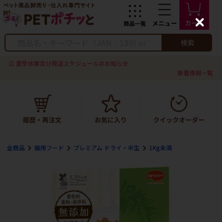
C
l
o
検索
s
e
夏季休業及び発送スケジュールのお知らせ
新着情報一覧
全商品
猫用フード
プレミアム ドライ・半生
1Kg未満