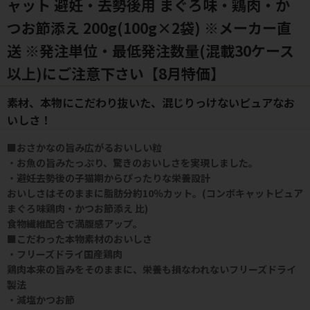
ャット 避妊・去勢後用 まぐろ味・鶏肉・か
つお節添え 200g(100g×2袋) ※メーカー直
送 ※発注単位・最低発注数量(混載30ケース
以上)にご注意下さい【8月特価】
素材、本物にこだわり抜いた、混じりっけないピュアなお
いしさ！
■おさかなの旨み広がるおいしい粒
・お魚の旨みたっぷり、驚きのおいしさを実現しました。
・避妊去勢後の子猫期からぴったりな栄養設計
おいしさはそのままに脂肪分約10％カット。(コンボキャットピュア
まぐろ味鶏肉・かつお節添え 比)
食物繊維配合で満腹感アップ。
■こだわった本物素材のおいしさ
・フリーズドライ国産鶏肉
鶏肉本来の旨みをそのままに、栄養も損なわれないフリーズドライ
製法
・減塩かつお節