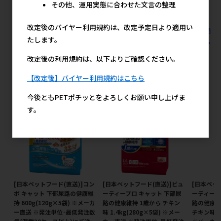
その他、運用実態に合わせた文言の整理
改定後のバイヤー利用規約は、改定予定日より適用い
すべての猫用フード プレミアムドライ･半生 1Kg未満の人気商
たします。
品を見る
改定後の利用規約は、以下よりご確認ください。
日本ペットフード(直送)の人気商品
【改定後】バイヤー利用規約はこちら
今後ともPETポチッとをよろしくお願い申し上げま
す。
[日本ペットフード(直送)]コン
[日本ペットフード(直送)]ビュ
[日本ペッ
ボ キャット 下部尿路の健康維
ーティープロ キャット 下部尿
ーティープ
持 600g(120g×5袋) ※メーカ
路の健康維持 1歳から チキン
路の健康維
ー直送 ※発注単位･最低発注数
味 1.4kg(280g×5袋) ※メー
チキン味 1.