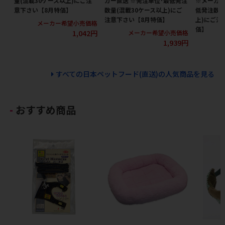
量(混載30ケース以上)にご注
カー直送 ※発注単位･最低発注
※メーカー
意下さい【8月特価】
数量(混載30ケース以上)にご
低発注数量
注意下さい【8月特価】
上)にご注
メーカー希望小売価格
価】
1,042円
メーカー希望小売価格
1,939円
メ
すべての日本ペットフード(直送)の人気商品を見る
おすすめ商品