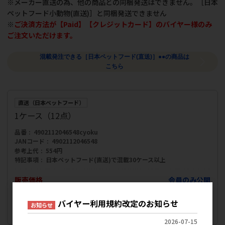
※メーカー直送の為、他の商品との同梱発送はできません。［日本
ペットフード小動物(直送)］と同梱発送できません
※
ご決済方法が【Paid】【クレジットカード】のバイヤー様のみ
ご注文いただけます。
混載発注できる［日本ペットフード(直送)］●●の商品は
こちら
直送（日本ペットフード）
1ケース（12点）
品番
4902112046548cyoku
JANコード
4902112046548
参考上代
554円
特記事項
日本ペットフード(直送)で混載30ケース以上
販売価格
会員のみ公開
（単価 × 入数）
バイヤー利用規約改定のお知らせ
お知らせ
注文数
ご注文には
ログイン
してください
2026-07-15