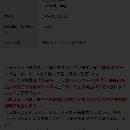
＜エネルギー＞
345kcal/100g
内容量
1ケース（12点）
賞味期限（製造日よ
18ヶ月
り）
メーカー名
日本ペットフード 株式会社
※メーカー直送の為、ご購入条件がございます。発注単位は1ケー
ス単位です。ケース入り数は下記内訳をご覧下さい。
最低発注数量は
「商品名：［日本ペットフード(直送)］●●の商
品」の商品で混載30ケース以上
です。不足の場合はご購入頂けませ
んのでご了承下さい。
※
北海道、沖縄、離島へのお届けは納品金額にかかわらず別途
全額
送料が発生します。
※ご注文のタイミング、また、メーカー在庫状況によって、終売
（キャンセル）になる場合がございます事を予めご了承お願いしま
す。