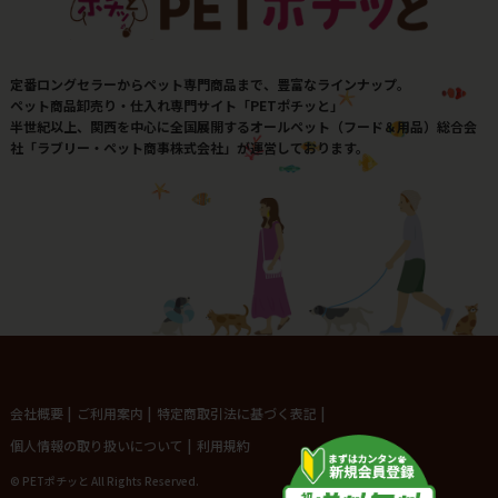
定番ロングセラーからペット専門商品まで、豊富なラインナップ。
ペット商品卸売り・仕入れ専門サイト「PETポチッと」
半世紀以上、関西を中心に全国展開するオールペット（フード＆用品）総合会
社「ラブリー・ペット商事株式会社」が運営しております。
会社概要
|
ご利用案内
|
特定商取引法に基づく表記
|
個人情報の取り扱いについて
|
利用規約
© PETポチッと All Rights Reserved.