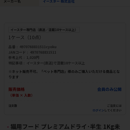
メーカー名
イースター 株式会社
イースター専門店（直送／混載10ケース以上）
1ケース（10点）
品番
4970768831511cyoku
JANコード
4970768831511
参考上代
1,020円
特記事項
イースター(直送)で混載10ケース以上
※ネット販売不可。「ペット専門店」様のみご購入いただける商品とな
ります
販売価格
会員のみ公開
（単価 × 入数）
注文数
ご注文には
ログイン
してください
猫用フード プレミアムドライ･半生 1Kg未