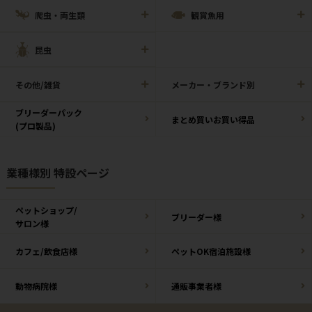
爬虫・両生類
観賞魚用
昆虫
その他/雑貨
メーカー・ブランド別
ブリーダーパック
まとめ買いお買い得品
(プロ製品)
業種様別 特設ページ
ペットショップ/
ブリーダー様
サロン様
カフェ/飲食店様
ペットOK宿泊施設様
動物病院様
通販事業者様