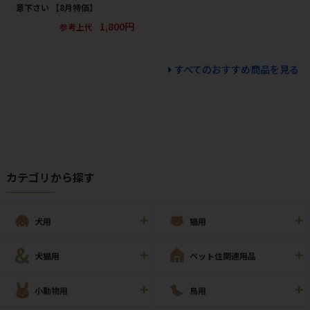
意下さい 【8月特価】
1,800円
参考上代
すべてのおすすめ商品を見る
カテゴリから探す
犬用
猫用
犬猫用
ペット住関連用品
小動物用
鳥用