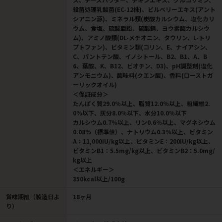
殺菌処理乳酸菌(EC-12株)、ビルベリーエキス(アント
シアニン源)、ミネラル類(炭酸カルシウム、塩化カリ
ウム、食塩、硫酸亜鉛、硫酸銅、ヨウ素酸カルシウ
ム)、アミノ酸類(DL-メチオニン、タウリン、L-トリ
プトファン)、ビタミン類(コリン、E、ナイアシン、
C、パントテン酸、イノシトール、B2、B1、A、B
6、葉酸、K、B12、ビオチン、D3)、pH調整剤(塩化
アンモニウム)、酸味料(クエン酸)、香料(ローストガ
ーリックオイル)
＜保証成分＞
たんぱく質29.0％以上、脂質12.0％以上、粗繊維2.
0％以下、灰分8.0％以下、水分10.0％以下
カルシウム0.7％以上、リン0.6％以上、マグネシウム
0.08％（標準値）、ナトリウム0.3％以上、ビタミン
A：11,000IU/kg以上、ビタミンE：200IU/kg以上、
ビタミンB1：5.5mg/kg以上、ビタミンB2：5.0mg/
kg以上
＜エネルギー＞
350kcal以上/100g
賞味期限（製造日よ
18ヶ月
り）