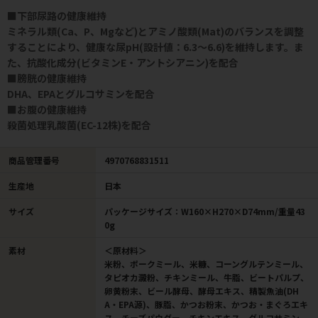
■下部尿路の健康維持
ミネラル類(Ca、P、Mgなど)とアミノ酸類(Mat)のバランスを調整
することにより、健康な尿pH(設計値：6.3～6.6)を維持します。ま
た、抗酸化成分(ビタミンE・アントシアニン)を配合
■膀胱の健康維持
DHA、EPAとグルコサミンを配合
■お腹の健康維持
殺菌処理乳酸菌(EC-12株)を配合
商品管理番号
4970768831511
生産地
日本
サイズ
パッケージサイズ：W160×H270×D74mm/重量43
0g
素材
＜原材料＞
米粉、ポークミール、米糠、コーングルテンミール、
タピオカ澱粉、チキンミール、牛脂、ビートパルプ、
卵黄粉末、ビール酵母、酵母エキス、精製魚油(DH
A・EPA源)、豚脂、かつお粉末、かつお・まぐろエキ
ス、チーズパウダー、チキンエキス、グルコサミン、