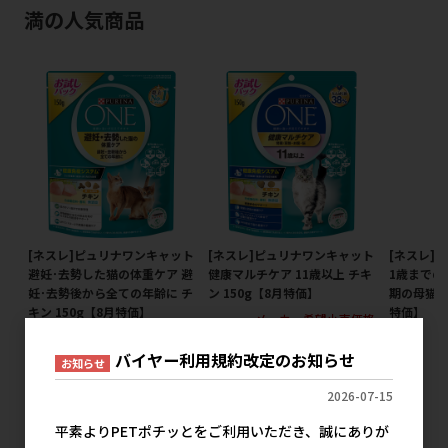
満の人気商品
[ネスレ]ピュリナワンキャット
[ネスレ]ピュリナワンキャット
[ネスレ]
避妊･去勢した猫の体重ケア 避
健康マルチケア 11歳以上 チキ
1歳までの
妊･去勢後から全ての年齢に チ
ン 150g【8月特価】
期の母猫用 
キン 150g【8月特価】
特価】
メーカー希望小売価格
242円
メーカー希望小売価格
メ
242円
バイヤー利用規約改定のお知らせ
お知らせ
2026-07-15
平素よりPETポチッとをご利用いただき、誠にありが