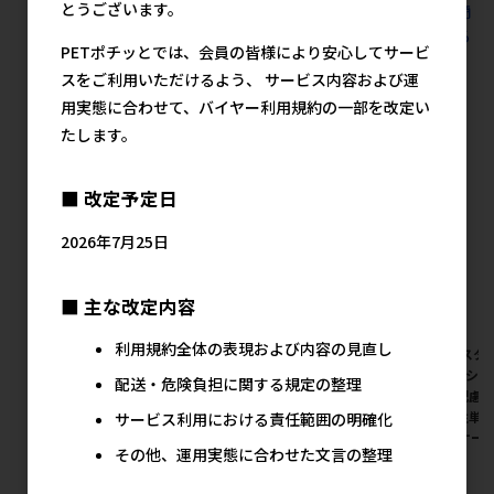
とうございます。
すべての猫用フード プレミアムドライ･半生 1Kg未満の人気商
品を見る
PETポチッとでは、会員の皆様により安心してサービ
スをご利用いただけるよう、 サービス内容および運
イースター(直送)の人気商品
用実態に合わせて、バイヤー利用規約の一部を改定い
たします。
■ 改定予定日
2026年7月25日
■ 主な改定内容
利用規約全体の表現および内容の見直し
[イースター(直送)]プロステー
[イースター(直送)]プロステー
[イースタ
ジ ル･シャット 健康維持によ
ジ ル･シャット 消化器の健康
ジ ル･シ
配送・危険負担に関する規定の整理
る免疫の維持に配慮 1.2kg/1
に配慮 1.2kg/1ケース(6点) ※
康に配慮 1.
ケース(6点) ※発注単位･最低
発注単位･最低発注数量(混載
※発注単位
サービス利用における責任範囲の明確化
発注数量(混載10ケース以上)
10ケース以上)にご注意下さい
載10ケー
その他、運用実態に合わせた文言の整理
にご注意下さい
い
メーカー希望小売価格
2,420円
メーカー希望小売価格
メ