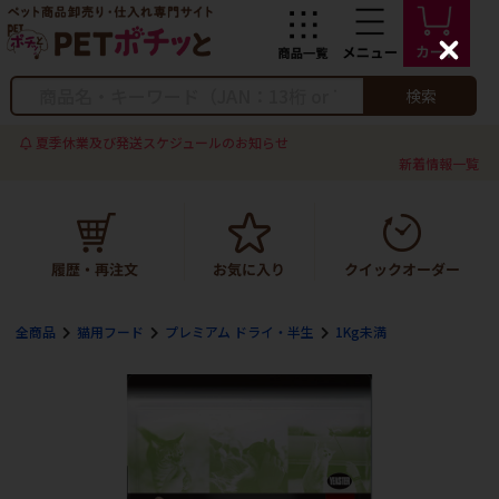
C
l
o
検索
s
e
夏季休業及び発送スケジュールのお知らせ
新着情報一覧
全商品
猫用フード
プレミアム ドライ・半生
1Kg未満