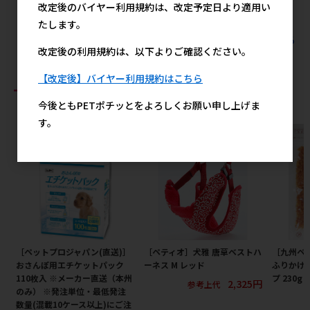
改定後のバイヤー利用規約は、改定予定日より適用い
2,420円
たします。
すべてのイースター(直送)の人気商品を見る
改定後の利用規約は、以下よりご確認ください。
【改定後】バイヤー利用規約はこちら
おすすめ商品
今後ともPETポチッとをよろしくお願い申し上げま
す。
［ペットプロジャパン(直送)］
［ペティオ］犬雅 唐草ベストハ
［九州ペ
おさんぽ用エチケットパック
ーネス M レッド
ふりかけ
110枚入 ※メーカー直送（本州
プ 230
2,325円
参考上代
のみ） ※発注単位・最低発注
数量(混載10ケース以上)にご注