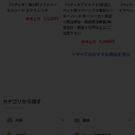
［ペティオ］猫小町ソフトハー
［ペティオアドメイト(直送)］
［ペット
ネスリード まり S レッド
ペット用リバーシブル電気ヒー
イフベッド
ター ハード M ※メーカー直送
2,125円
参考上代
※発注単位・最低発注数量(納
価合計：税抜５万円以上)にご
注意下さい
5,045円
参考上代
すべてのおすすめ商品を見る
カテゴリから探す
犬用
猫用