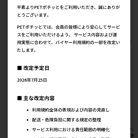
400g
354円
メ
平素よりPETポチッとをご利用いただき、誠にありが
メーカー希望小売価格
とうございます。
304円
PETポチッとでは、会員の皆様により安心してサービ
スをご利用いただけるよう、 サービス内容および運
すべての猫用フード ウェット缶 200g以上の人気商品を見る
用実態に合わせて、バイヤー利用規約の一部を改定い
たします。
STIサンヨー(直送)の人気商品
■ 改定予定日
2026年7月25日
■ 主な改定内容
利用規約全体の表現および内容の見直し
配送・危険負担に関する規定の整理
サービス利用における責任範囲の明確化
[STIサンヨー(直送)]食通たま
[STIサンヨー(直送)]食通たま
[STIサン
の伝説 やさしさプラス まぐろ
の伝説 やさしさプラス まぐろ
康に配慮し