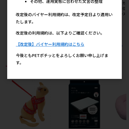
その他、運用実態に合わせた文言の整理
しらす 70g ※メーカー直送と
70g ※メーカー直送となりま
※メーカー
なります ※発注単位･最低発注
す ※発注単位･最低発注数量
発注単位･
数量(混載20ケース以上)にご
(混載20ケース以上)にご注意
20ケース
改定後のバイヤー利用規約は、改定予定日より適用い
注意下さい
下さい
たします。
メ
メーカー希望小売価格
メーカー希望小売価格
205円
205円
改定後の利用規約は、以下よりご確認ください。
【改定後】バイヤー利用規約はこちら
すべてのSTIサンヨー(直送)の人気商品を見る
今後ともPETポチッとをよろしくお願い申し上げま
す。
おすすめ商品