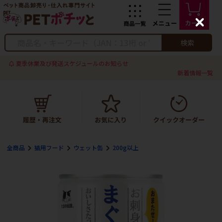
C
l
o
検索
s
e
夏季休業及び発送スケジュールのお知らせ
新着情報一覧
全商品
猫用フード
ウェット缶
200g以上