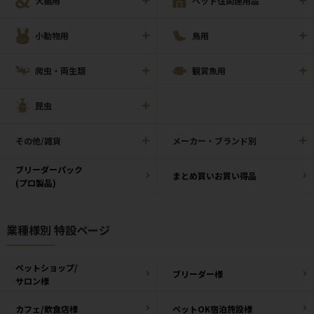
犬猫用
ペット住関連用品
小動物用
鳥用
爬虫・両生類
観賞魚用
昆虫
その他/雑貨
メーカー・ブランド別
ブリーダーパック
まとめ買いお買い得品
(プロ製品)
業種様別 特設ページ
ペットショップ/
ブリーダー様
サロン様
カフェ/飲食店様
ペットOK宿泊施設様