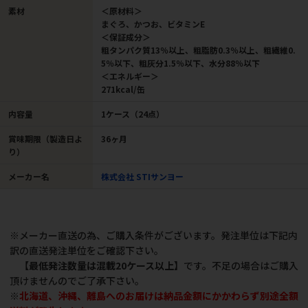
素材
＜原材料＞
まぐろ、かつお、ビタミンE
＜保証成分＞
粗タンパク質13％以上、粗脂肪0.3％以上、粗繊維0.
5％以下、粗灰分1.5％以下、水分88％以下
＜エネルギー＞
271kcal/缶
内容量
1ケース（24点）
賞味期限（製造日よ
36ヶ月
り）
メーカー名
株式会社 STIサンヨー
※メーカー直送の為、ご購入条件がございます。発注単位は下記内
訳の直送発注単位をご確認下さい。
【最低発注数量は混載20ケース以上】
です。不足の場合はご購入
頂けませんのでご了承下さい。
※
北海道、沖縄、離島へのお届けは納品金額にかかわらず別途全額