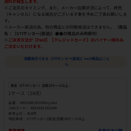
送料が発生します。
※ご注文のタイミング、また、メーカー在庫状況によって、終売
（キャンセル）になる場合がございます事を予めご了承お願いしま
す。
※メーカー直送の為、他の商品との同梱発送はできません。（
商品
名：［STIサンヨー(直送)］●●の商品のみ同梱可
）
※
ご決済方法が【Paid】【クレジットカード】のバイヤー様のみ
ご注文いただけます。
混載発注できる［STIサンヨー(直送)］●●の商品はこち
ら
直送（STIサンヨー）混載20ケース以上
1ケース（24点）
品番
4953685201896cyoku
JANコード
4953685201896
参考上代
438円
特記事項
STIサンヨー(直送)混載20ケース以上
販売価格
会員のみ公開