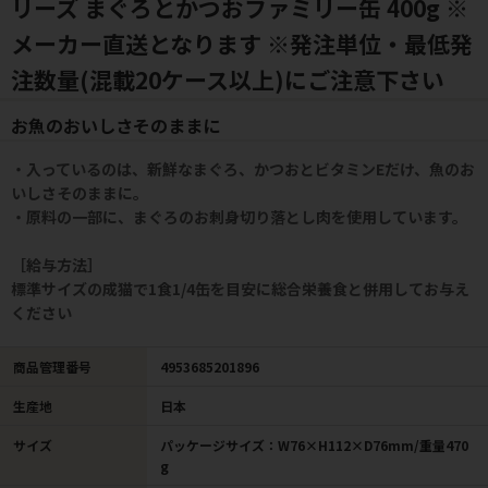
リーズ まぐろとかつおファミリー缶 400g ※
メーカー直送となります ※発注単位・最低発
注数量(混載20ケース以上)にご注意下さい
お魚のおいしさそのままに
・入っているのは、新鮮なまぐろ、かつおとビタミンEだけ、魚のお
いしさそのままに。
・原料の一部に、まぐろのお刺身切り落とし肉を使用しています。
［給与方法］
標準サイズの成猫で1食1/4缶を目安に総合栄養食と併用してお与え
ください
商品管理番号
4953685201896
生産地
日本
サイズ
パッケージサイズ：W76×H112×D76mm/重量470
g