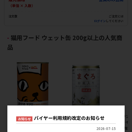
（単価 × 入数）
注文数
ご注文には
ログイン
してください
猫用フード ウェット缶 200g以上の人気商
品
[イトウ&カンパニーリミテッ
[STIサンヨー]たまの伝説 まぐ
[STIサン
バイヤー利用規約改定のお知らせ
お知らせ
ド]NEKONIWA猫缶 カツオ･マ
ろお米入りファミリー缶 400g
ろグレイ
グロ･かつおぶし･ささみ入り
缶 400g
2026-07-15
メーカー希望小売価格