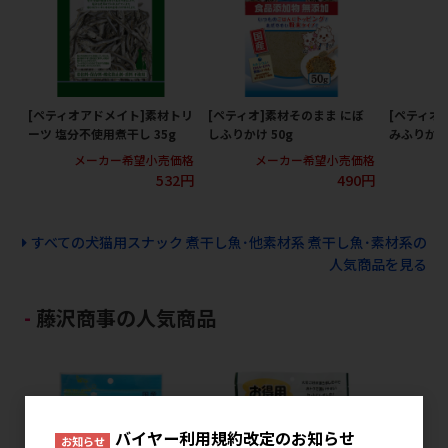
[ペティオアドメイト]素材トリ
[ペティオ]素材そのまま にぼ
[ペティオ
ーツ 塩分不使用煮干し 35g
しふりかけ 50g
みふりかけ 
メーカー希望小売価格
メーカー希望小売価格
メ
532円
490円
すべての犬猫用スナック 煮干し魚･他素材系 煮干し魚･素材系の
人気商品を見る
藤沢商事の人気商品
バイヤー利用規約改定のお知らせ
お知らせ