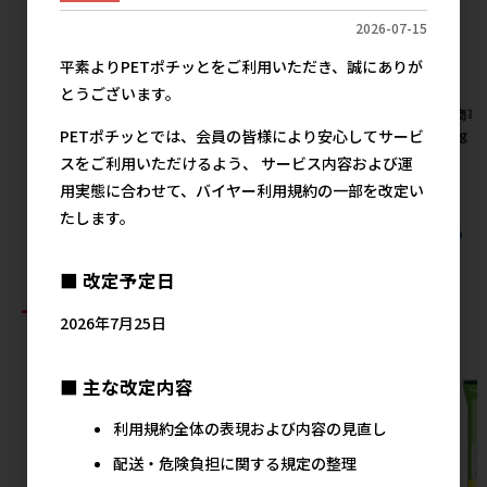
2026-07-15
平素よりPETポチッとをご利用いただき、誠にありが
とうございます。
[藤沢商事]こざかな 40g
[藤沢商事]ほっくりかぼちゃ
[藤沢商事
PETポチッとでは、会員の皆様により安心してサービ
お徳用 135g(45g×3)
プ200g
メーカー希望小売価格
スをご利用いただけるよう、 サービス内容および運
224円
メーカー希望小売価格
メ
522円
用実態に合わせて、バイヤー利用規約の一部を改定い
たします。
すべての藤沢商事の人気商品を見る
■ 改定予定日
おすすめ商品
2026年7月25日
■ 主な改定内容
利用規約全体の表現および内容の見直し
配送・危険負担に関する規定の整理