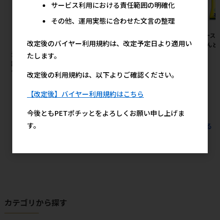
サービス利用における責任範囲の明確化
その他、運用実態に合わせた文言の整理
［ペティオ(直送)］ささみふわ
［ユニ・チャーム］マナーウェ
［アース
改定後のバイヤー利用規約は、改定予定日より適用い
り。 36g ※メーカー直送 ※発
ア 男の子用 Sサイズ モカスト
ア えんど
注単位・最低発注数量(納価合
ライプ・ライトブルージーンズ
り 6L
たします。
計：税抜７万円以上)にご注意
46枚 【メーカーフェア10】
下さい
改定後の利用規約は、以下よりご確認ください。
2,819円
参考上代
367円
参考上代
【改定後】バイヤー利用規約はこちら
今後ともPETポチッとをよろしくお願い申し上げま
す。
すべてのおすすめ商品を見る
カテゴリから探す