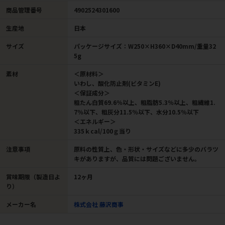
商品管理番号
4902524301600
生産地
日本
サイズ
パッケージサイズ：W250×H360×D40mm/重量32
5g
素材
＜原材料＞
いわし、酸化防止剤(ビタミンE)
＜保証成分＞
粗たん白質69.6％以上、粗脂肪5.3％以上、粗繊維1.
7％以下、粗灰分11.5％以下、水分10.5％以下
＜エネルギー＞
335ｋcal/100ｇ当り
注意事項
原料の性質上、色・形状・サイズなどに多少のバラツ
キがありますが、品質には問題ございません。
賞味期限（製造日よ
12ヶ月
り）
メーカー名
株式会社 藤沢商事