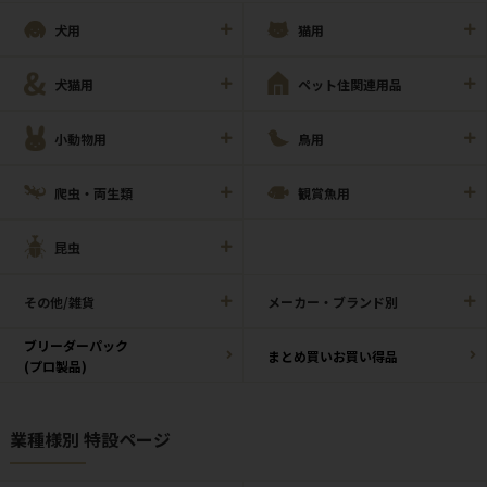
犬用
猫用
犬猫用
ペット住関連用品
小動物用
鳥用
爬虫・両生類
観賞魚用
昆虫
その他/雑貨
メーカー・ブランド別
ブリーダーパック
まとめ買いお買い得品
(プロ製品)
業種様別 特設ページ