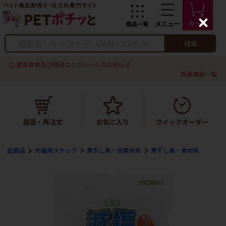
C
l
o
検索
s
e
夏季休業及び発送スケジュールのお知らせ
新着情報一覧
全商品
犬猫用スナック
煮干し魚・他素材系
煮干し魚・素材系