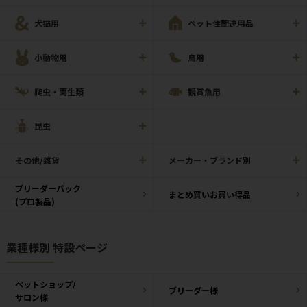
犬猫用
ペット住関連用品
小動物用
鳥用
爬虫・両生類
観賞魚用
昆虫
その他/雑貨
メーカー・ブランド別
ブリーダーパック
まとめ買いお買い得品
(プロ製品)
業種様別 特設ページ
ペットショップ/
ブリーダー様
サロン様