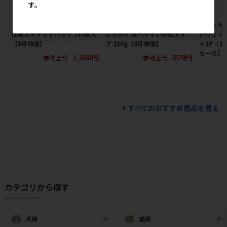
す。
［ペットプロジャパン］おさん
［九州ペットフード］お買い得
［ペット
ぽ用エチケットパック 110枚入
ふりかけ 食べやすい小粒タイ
いウェッ
【8月特価】
プ 230g【8月特価】
×3P（2
セール】
1,800円
879円
参考上代
参考上代
すべてのおすすめ商品を見る
カテゴリから探す
犬用
猫用