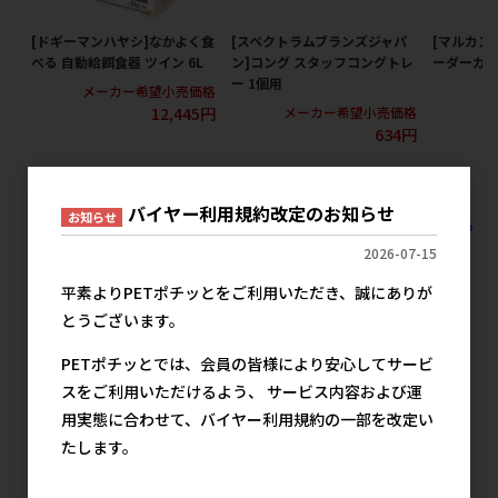
[ドギーマンハヤシ]なかよく食
[スペクトラムブランズジャパ
[マルカン
べる 自動給餌食器 ツイン 6L
ン]コング スタッフコングトレ
ーダーカメ
ー 1個用
メーカー希望小売価格
メ
12,445円
メーカー希望小売価格
634円
バイヤー利用規約改定のお知らせ
お知らせ
すべての犬猫用品 食器 給餌器の人気商品を見る
2026-07-15
ルークラン(直送)の人気商品
平素よりPETポチッとをご利用いただき、誠にありが
とうございます。
PETポチッとでは、会員の皆様により安心してサービ
スをご利用いただけるよう、 サービス内容および運
用実態に合わせて、バイヤー利用規約の一部を改定い
たします。