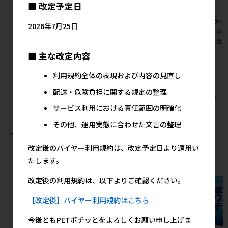
■ 改定予定日
[ルークラン(直送)]XCHO タイ
[ルークラン(直送)]ROOP ステ
[ルークラン
2026年7月25日
ジ M テープ ライトブルー ※最
ンレスボトル S シルバー ※最
ンレスボト
低ご購入金額にご注意下さい
低ご購入金額にご注意下さい
ご購入金
■ 主な改定内容
メーカー希望小売価格
メーカー希望小売価格
メ
4,500円
2,100円
利用規約全体の表現および内容の見直し
配送・危険負担に関する規定の整理
すべてのルークラン(直送)の人気商品を見る
サービス利用における責任範囲の明確化
その他、運用実態に合わせた文言の整理
おすすめ商品
改定後のバイヤー利用規約は、改定予定日より適用い
たします。
改定後の利用規約は、以下よりご確認ください。
【改定後】バイヤー利用規約はこちら
今後ともPETポチッとをよろしくお願い申し上げま