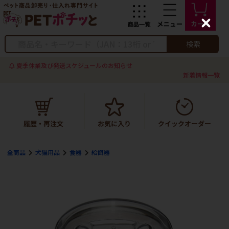
C
l
o
検索
s
e
夏季休業及び発送スケジュールのお知らせ
新着情報一覧
全商品
犬猫用品
食器
給餌器