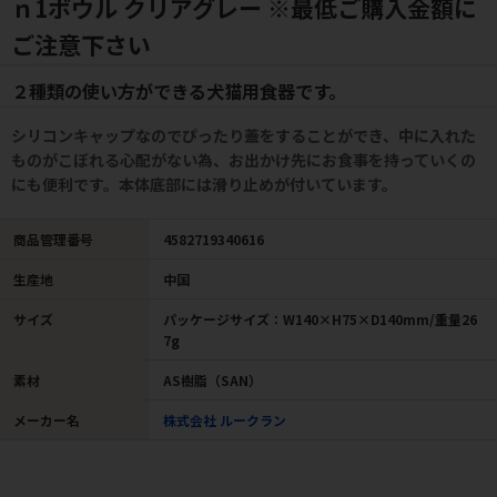
ｎ1ボウル クリアグレー ※最低ご購入金額に
ご注意下さい
２種類の使い方ができる犬猫用食器です。
シリコンキャップなのでぴったり蓋をすることができ、中に入れた
ものがこぼれる心配がない為、お出かけ先にお食事を持っていくの
にも便利です。本体底部には滑り止めが付いています。
商品管理番号
4582719340616
生産地
中国
サイズ
パッケージサイズ：W140×H75×D140mm/重量26
7g
素材
AS樹脂（SAN）
メーカー名
株式会社 ルークラン