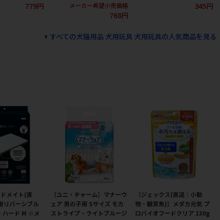
779円
345円
メーカー希望小売価格
768円
すべての犬猫用品 犬用玩具 犬用玩具の人気商品を見る
ドメイト(直
［ユニ・チャーム］マナーウ
［ジェックス(直送：小動
用リバーシブル
ェア 男の子用 Sサイズ モカ
物・観賞魚)］メダカ元気 プ
 ハード M ※メ
ストライプ・ライトブルージ
ロバイオフードクリア 130g