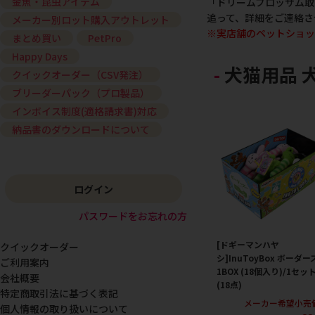
金魚・昆虫アイテム
「ドリームブロッサム取
追って、詳細をご連絡さ
メーカー別ロット購入アウトレット
※実店舗のペットショッ
まとめ買い
PetPro
Happy Days
犬猫用品 
クイックオーダー（CSV発注）
ブリーダーパック（プロ製品）
インボイス制度(適格請求書)対応
納品書のダウンロードについて
ログイン
パスワードをお忘れの方
[ドギーマンハヤ
クイックオーダー
シ]InuToyBox ボーダー
ご利用案内
1BOX (18個入り)/1セッ
会社概要
(18点)
特定商取引法に基づく表記
メーカー希望小売
個人情報の取り扱いについて