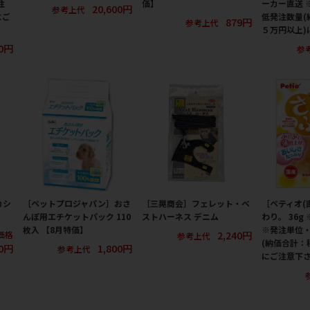
注
価】
ーカー直送 
20,600円
参考上代
にご
低発注数量(
879円
参考上代
５万円以上)
80円
参
カシ
［ペットプロジャパン］おさ
［三晃商会］フェレット・ベ
［ペティオ(
んぽ用エチケットパック 110
ストハーネス デニム
わり。 36g
枚入 【8月特価】
※発注単位
2,240円
価格
参考上代
(納価合計：
0円
1,800円
参考上代
にご注意下