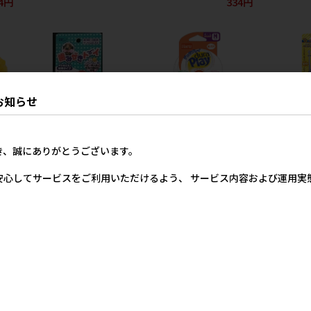
4円
334円
お知らせ
き、誠にありがとうございます。
ズー
[アース･ペット ターキー]歯
[住商アグロ]Hartz ハーツ デ
[ドギーマン
みがきトーイ ダンベル2S サ
ュラプレイ ボール Mサイズ
ンワン! ふ
安心してサービスをご利用いただけるよう、 サービス内容および運用
クラ
ネオンオレンジ
価格
メー
0円
メーカー希望小売価格
メーカー希望小売価格
600円
680円