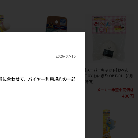
2026-07-15
ハヤシ]じゃれワ
[ドギーマンハヤシ]コットン
[スーパーキャット]おべん
わふわボール
ボールS
TOY おにぎり OBT-01 【8月
実態に合わせて、バイヤー利用規約の一部
特価】
カー希望小売価格
メーカー希望小売価格
439円
290円
メーカー希望小売価格
400円