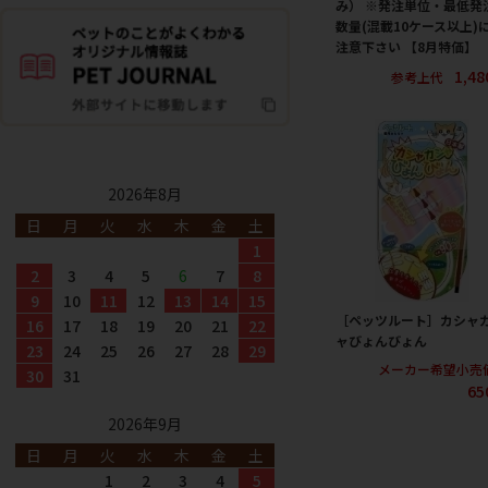
み） ※発注単位・最低発
数量(混載10ケース以上)
注意下さい 【8月特価】
1,4
参考上代
2026年8月
日
月
火
水
木
金
土
1
2
3
4
5
6
7
8
9
10
11
12
13
14
15
［ペッツルート］カシャ
16
17
18
19
20
21
22
ャびょんびょん
23
24
25
26
27
28
29
メーカー希望小売
30
31
65
2026年9月
日
月
火
水
木
金
土
1
2
3
4
5