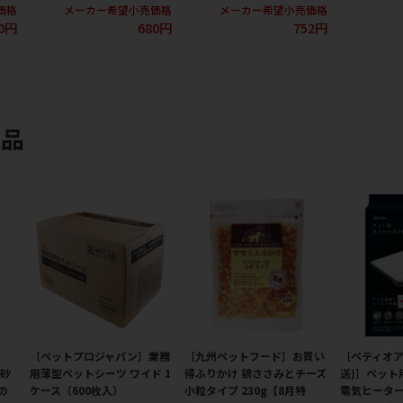
価格
メーカー希望小売価格
メーカー希望小売価格
0円
680円
752円
商品
［ペットプロジャパン］業務
［九州ペットフード］お買い
［ペティオア
猫砂
用薄型ペットシーツ ワイド 1
得ふりかけ 鶏ささみとチーズ
送)］ペット
の
ケース（600枚入）
小粒タイプ 230g【8月特
電気ヒーター