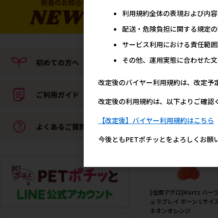
利用規約全体の表現および内容
配送・危険負担に関する規定の
[スカイボックス]スカイ
サービス利用における責任範囲
グ ドッグディスク M ピン
その他、運用実態に合わせた文
メーカー希望小売
1,5
改定後のバイヤー利用規約は、改定予
改定後の利用規約は、以下よりご確認
【改定後】バイヤー利用規約はこちら
今後ともPETポチッとをよろしくお願
[住商アグロ]Hartz ハー
ュラプレイ ボーン Lサイ
ネオンオレンジ