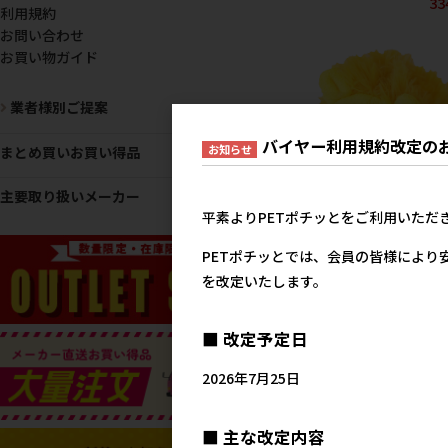
33
利用規約
お問い合わせ
お買い物ガイド
業者様別ご提案
バイヤー利用規約改定の
お知らせ
まとめ買いお買い得品
主要取り扱いメーカー
平素よりPETポチッとをご利用いただ
[ペッツルート]まんまる
ズー ライオン
PETポチッとでは、会員の皆様により
メーカー希望小売
を改定いたします。
75
■ 改定予定日
2026年7月25日
■ 主な改定内容