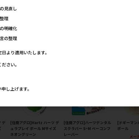
の見直し
整理
ドッ
[アース･ペット ターキー]ゴ
[住商アグロ]Hartz ハーツ ポ
[ドギーマン
の明確化
ク
ムゴムトーイ カッパ
ップン アイズ カエル
ーパンクボー
言の整理
価格
メーカー希望小売価格
メーカー希望小売価格
メー
00円
345円
648円
定日より適用いたします。
ください。
い申し上げます。
ツ デ
[住商アグロ]Hartz ハーツ デ
[住商アグロ]ハーツデンタル
[ドギーマン
ズ
ュラプレイ ボール Mサイズ
スクラバー S~M ベーコンフ
ボール
ネオングリーン
レーバー
メー