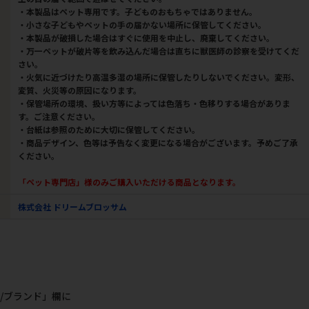
・本製品はペット専用です。子どものおもちゃではありません。
・小さな子どもやペットの手の届かない場所に保管してください。
・本製品が破損した場合はすぐに使用を中止し、廃棄してください。
・万一ペットが破片等を飲み込んだ場合は直ちに獣医師の診察を受けてくだ
さい。
・火気に近づけたり高温多湿の場所に保管したりしないでください。変形、
変質、火災等の原因になります。
・保管場所の環境、扱い方等によっては色落ち・色移りする場合がありま
す。ご注意ください。
・台紙は参照のために大切に保管してください。
・商品デザイン、色等は予告なく変更になる場合がございます。予めご了承
ください。
「ペット専門店」様のみご購入いただける商品となります。
株式会社 ドリームブロッサム
/ブランド」欄に