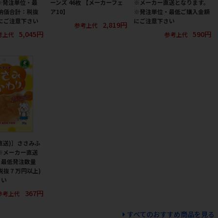
※発注単位・最
ーンズ 46枚 【メーカーフェ
※メーカー直送となります。
納価合計：税抜
ア10】
※発注単位・最低ご購入金額
にご注意下さい
にご注意下さい
2,819円
参考上代
5,045円
590円
考上代
参考上代
直送)］ささみふ
 ※メーカー直送
・最低発注数量
税抜７万円以上)
さい
367円
参考上代
すべてのおすすめ商品を見る