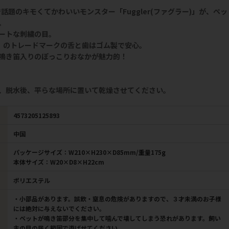
で話題のキモくてかわいいモンスター「Fuggler(ファグラー)」が、ペッ
。
ートな刺繍の目。
ラー)」のトレードマークの舌と歯はゴム製で安心。
鳴き笛入りのぽっこりおなかが魅力的！
、脱水後、平らな場所に置いて乾燥させてください。
4573205125893
中国
パッケージサイズ：W210×H230×D85mm/重量175g
本体サイズ：W20×D8×H22cm
ポリエステル
・小部品があります。誤飲・窒息の危険がありますので、３才未満のお子様
には絶対に与えないでください。
・ペットが鳴き笛部分を集中して噛んで壊してしまう恐れがあります。飼い
主の目の届く範囲で遊ばせてください。