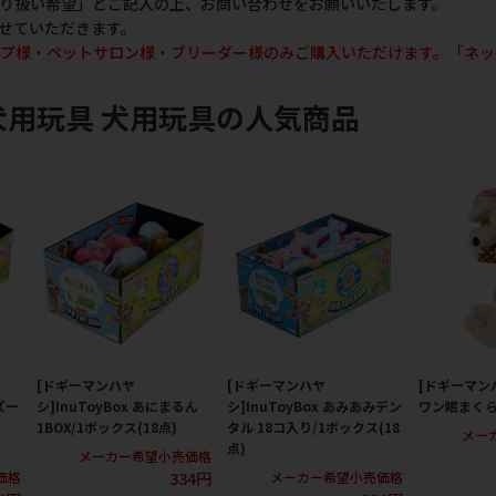
り扱い希望」とご記入の上、お問い合わせをお願いいたします。
せていただきます。
プ様・ペットサロン様・ブリーダー様のみご購入いただけます。「ネッ
犬用玩具 犬用玩具の人気商品
[ドギーマンハヤ
[ドギーマンハヤ
[ドギーマン
ズー
シ]InuToyBox あにまるん
シ]InuToyBox あみあみデン
ワン眠まくら
ト
1BOX/1ボックス(18点)
タル 18コ入り/1ボックス(18
メー
点)
メーカー希望小売価格
334円
価格
メーカー希望小売価格