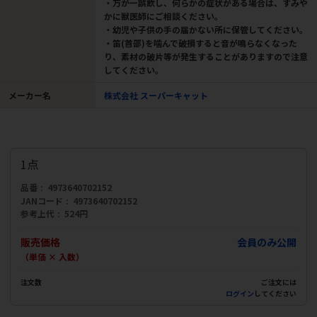
・万が一誤飲し、何らかの症状がある場合は、すみや
かに獣医師にご相談ください。
・幼児や子供の手の届かない所に保管してください。
・笛(首部)を噛んで破損すると音が鳴らなくなった
り、素材の破片等が発生することがありますので注意
してください。
メーカー名
株式会社 スーパーキャット
1点
品番
4973640702152
JANコード
4973640702152
参考上代
524円
販売価格
会員のみ公開
（単価 × 入数）
注文数
ご注文には
ログイン
してください