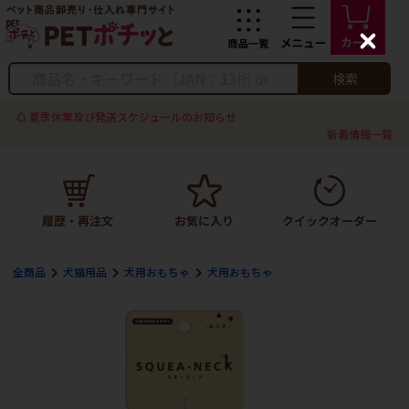
C
l
o
検索
s
e
夏季休業及び発送スケジュールのお知らせ
新着情報一覧
全商品
犬猫用品
犬用おもちゃ
犬用おもちゃ