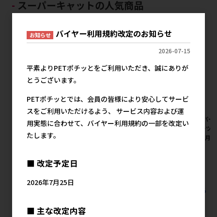
スーパーキャットの人気商品
バイヤー利用規約改定のお知らせ
お知らせ
2026-07-15
平素よりPETポチッとをご利用いただき、誠にありが
とうございます。
PETポチッとでは、会員の皆様により安心してサービ
スをご利用いただけるよう、 サービス内容および運
[スーパーキャット]業務用ペッ
[スーパーキャット]NEW消臭
[スーパー
用実態に合わせて、バイヤー利用規約の一部を改定い
トシーツ レギュラー 100枚入
おからサンドαクエン酸配合
トシーツ 
たします。
【8月特価】
6L
入 【8月
メーカー希望小売価格
メーカー希望小売価格
メ
1,280円
840円
■ 改定予定日
2026年7月25日
すべてのスーパーキャットの人気商品を見る
■ 主な改定内容