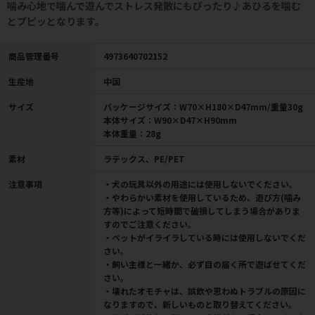
噛み心地で噛んで遊んでストレス発散にもぴったり♪あひるを噛む
とプピッとなります。
商品管理番号
4973640702152
生産地
中国
サイズ
パッケージサイズ：W70×H180×D47mm/重量30g
本体サイズ：W90×D47×H90mm
本体重量：28g
素材
ラテックス、PE/PET
注意事項
・犬の玩具以外の用途には使用しないでください。
・やわらかい素材を使用しているため、遊び方(噛み
方等)によって短時間で破損してしまう場合がありま
すのでご注意ください。
・ペットがイライラしている時には使用しないでくだ
さい。
・飼い主様と一緒か、必ず目の届く所で遊ばせてくだ
さい。
・壊れたオモチャは、誤飲や思わぬトラブルの原因に
なりますので、新しいものと取り替えてください。