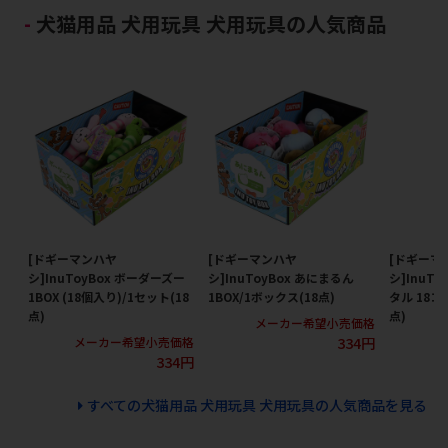
犬猫用品 犬用玩具 犬用玩具の人気商品
[ドギーマンハヤ
[ドギーマンハヤ
[ドギーマ
シ]InuToyBox ボーダーズー
シ]InuToyBox あにまるん
シ]InuT
1BOX (18個入り)/1セット(18
1BOX/1ボックス(18点)
タル 18コ
点)
点)
メーカー希望小売価格
334円
メーカー希望小売価格
メ
334円
すべての犬猫用品 犬用玩具 犬用玩具の人気商品を見る