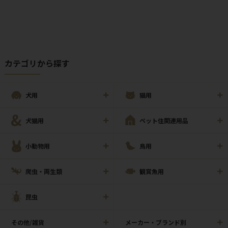
カテゴリから探す
犬用
猫用
犬猫用
ペット住関連用品
小動物用
鳥用
爬虫・両生類
観賞魚用
昆虫
その他/雑貨
メーカー・ブランド別