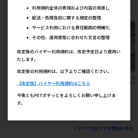
おすすめ商品
利用規約全体の表現および内容の見直し
配送・危険負担に関する規定の整理
サービス利用における責任範囲の明確化
その他、運用実態に合わせた文言の整理
改定後のバイヤー利用規約は、改定予定日より適用い
たします。
改定後の利用規約は、以下よりご確認ください。
［友人］新鮮砂肝 ふりかけ
［ジェックス(直送：小動物・
［アース
【改定後】バイヤー利用規約はこちら
80g
観賞魚)］メダカ元気 プロバイ
の香ダブル
オフードクリア 130g ※メーカ
345円
参考上代
ー直送となります。※発注単
今後ともPETポチッとをよろしくお願い申し上げま
位・最低ご購入金額にご注意下
す。
さい
590円
参考上代
すべてのおすすめ商品を見る