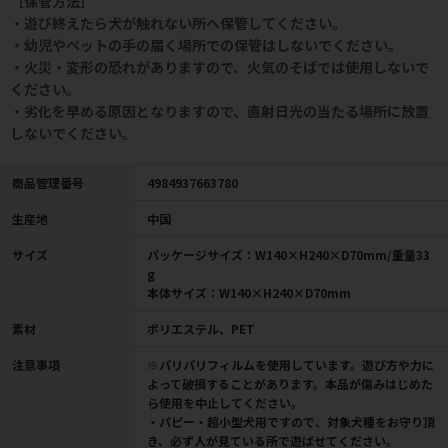
［保管方法］
・遊び終えたら犬が触れない所へ保管してください。
・幼児やペットの手の届く場所での保管はしないでください。
・火災・変形の恐れがありますので、火気のそばでは使用しないで
ください。
・劣化を早める原因となりますので、直射日光の当たる場所に放置
しないでください。
商品管理番号
4984937663780
生産地
中国
サイズ
パッケージサイズ：W140×H240×D70mm/重量33
g
本体サイズ：W140×H240×D70mm
素材
ポリエステル、PET
注意事項
※パリパリフィルムを使用しています。遊び方や力に
よって破損することがあります。本品が傷みはじめた
ら使用を中止してください。
・パピー・超小型犬用ですので、対象犬種をお守り頂
き、必ず人が見ている所で遊ばせてください。