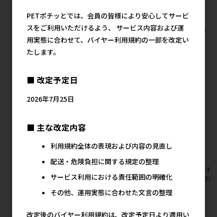
2,580円
PETポチッとでは、会員の皆様により安心してサービ
スをご利用いただけるよう、 サービス内容および運
すべての犬猫用品 犬用玩具 犬用玩具の人気商品を見る
用実態に合わせて、バイヤー利用規約の一部を改定い
たします。
ペッツルートの人気商品
■ 改定予定日
2026年7月25日
■ 主な改定内容
利用規約全体の表現および内容の見直し
配送・危険負担に関する規定の整理
【アウトレット】[ペッツルー
【アウトレット】[ペッツルー
【アウトレ
サービス利用における責任範囲の明確化
ト]へびさんコートSS ピンク
ト]へびさんコートM ピンク
ト]へびさ
メーカー希望小売価格
メーカー希望小売価格
メ
その他、運用実態に合わせた文言の整理
3,500円
3,800円
改定後のバイヤー利用規約は、改定予定日より適用い