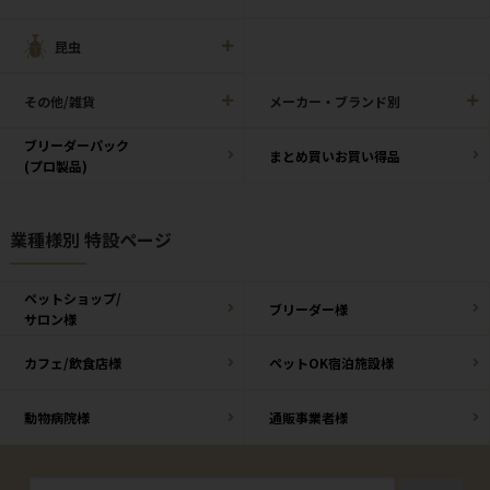
昆虫
その他/雑貨
メーカー・ブランド別
ブリーダーパック
まとめ買いお買い得品
(プロ製品)
業種様別 特設ページ
ペットショップ/
ブリーダー様
サロン様
カフェ/飲食店様
ペットOK宿泊施設様
動物病院様
通販事業者様