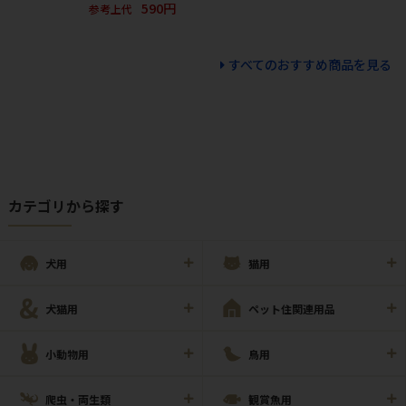
590円
参考上代
すべてのおすすめ商品を見る
カテゴリから探す
犬用
猫用
犬猫用
ペット住関連用品
小動物用
鳥用
爬虫・両生類
観賞魚用