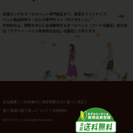
定番ロングセラーからペット専門商品まで、豊富なラインナップ。
ペット商品卸売り・仕入れ専門サイト「PETポチッと」
半世紀以上、関西を中心に全国展開するオールペット（フード＆用品）総合会
社「ラブリー・ペット商事株式会社」が運営しております。
会社概要
|
ご利用案内
|
特定商取引法に基づく表記
|
個人情報の取り扱いについて
|
利用規約
© PETポチッと All Rights Reserved.