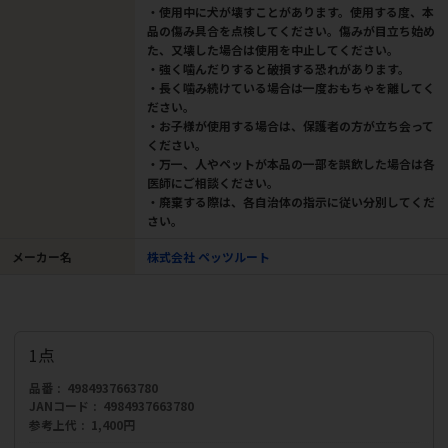
・使用中に犬が壊すことがあります。使用する度、本
品の傷み具合を点検してください。傷みが目立ち始め
た、又壊した場合は使用を中止してください。
・強く噛んだりすると破損する恐れがあります。
・長く噛み続けている場合は一度おもちゃを離してく
ださい。
・お子様が使用する場合は、保護者の方が立ち会って
ください。
・万一、人やペットが本品の一部を誤飲した場合は各
医師にご相談ください。
・廃棄する際は、各自治体の指示に従い分別してくだ
さい。
メーカー名
株式会社 ペッツルート
1点
品番
4984937663780
JANコード
4984937663780
参考上代
1,400円