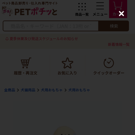
C
l
o
検索
s
e
夏季休業及び発送スケジュールのお知らせ
新着情報一覧
全商品
犬猫用品
犬用おもちゃ
犬用おもちゃ