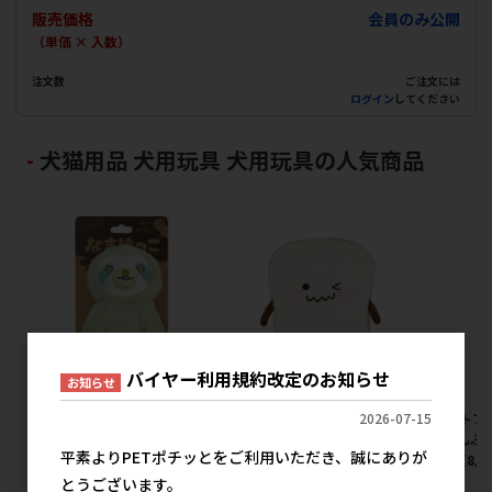
販売価格
会員のみ公開
（単価 × 入数）
注文数
ご注文には
ログイン
してください
犬猫用品 犬用玩具 犬用玩具の人気商品
バイヤー利用規約改定のお知らせ
お知らせ
2026-07-15
[スーパーキャット]なまけっこ
[ペットプロジャパン]ペットプ
[ペットプ
グリーン 【8月特価】
ロ ぶんぶんはむはむ トースト
ロ ぶんぶ
平素よりPETポチッとをご利用いただき、誠にありが
【8月特価】
サン【8月
メーカー希望小売価格
とうございます。
890円
メーカー希望小売価格
メ