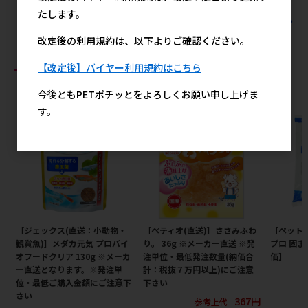
たします。
すべてのペッツルートの人気商品を見る
改定後の利用規約は、以下よりご確認ください。
おすすめ商品
【改定後】バイヤー利用規約はこちら
今後ともPETポチッとをよろしくお願い申し上げま
す。
［ジェックス(直送：小動物・
［ペティオ(直送)］ささみふわ
［ペット
観賞魚)］メダカ元気 プロバイ
り。 36g ※メーカー直送 ※発
プロ 固ま
オフードクリア 130g ※メーカ
注単位・最低発注数量(納価合
価】
ー直送となります。※発注単
計：税抜７万円以上)にご注意
位・最低ご購入金額にご注意下
下さい
さい
367円
参考上代