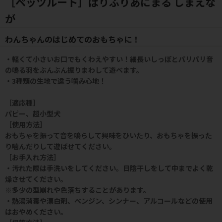
［ペッツルート］ぱりふりあにまる しまえな
が
わんちゃんのはじめてのおもちゃに！
・軽くて小さいお口でもくわえやすい！細長いしっぽとパリパリ音
の鳴る羽をぶんぶん振りまわして遊べます。
・3種類の生地で違う噛み心地！
［適応種］
パピー、超小型犬
［使用方法］
おもちゃを振って音を鳴らして興味をひいたり、おもちゃを振った
り噛んだりして遊ばせてください。
［お手入れ方法］
・汚れた際は手洗いをしてください。日陰干しをして中までよく乾
燥させてください。
※多少の型崩れや色落ちすることがあります。
・熱湯消毒や漂白剤、ベンジン、シンナー、アルコールなどの使用
はおやめください。