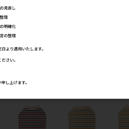
の見直し
整理
の明確化
言の整理
定日より適用いたします。
ください。
クラ
[ベリー]BCT ボーダーズクラ
[ベリー]BCT ボーダーズクラ
[ベリー]BC
&
ブ タンクトップ グリーン&
ブ タンクトップ グリーン&
ブ タンクト
オレンジ 9号
オレンジ 6号
オレンジ D4
い申し上げます。
価格
メーカー希望小売価格
メーカー希望小売価格
メー
80円
1,680円
1,380円