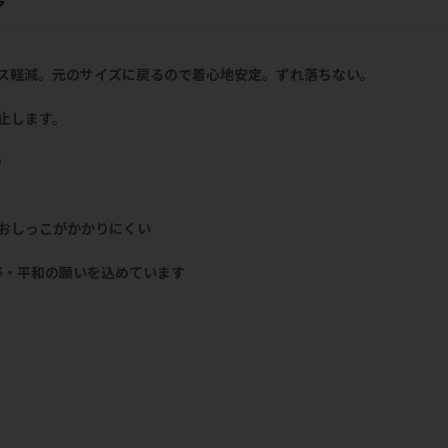
ア
ス軽減。元のサイズに戻るので着心地安定。ずれ落ちない。
止します。
P
おしっこがかかりにくい
等・平和の願いを込めています