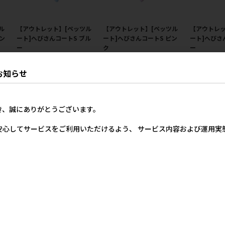
ル
【アウトレット】[ペッツル
【アウトレット】[ペッツル
【アウトレッ
ン
ート]へびさんコートS ブル
ート]へびさんコートS ピン
ート]へびさ
ー
ク
ー
価格
メーカー希望小売価格
メーカー希望小売価格
メー
00円
3,600円
3,600円
お知らせ
き、誠にありがとうございます。
安心してサービスをご利用いただけるよう、 サービス内容および運用
エア
[マルカン]極冷お散歩ウエア
[マルカン]極冷お散歩ウエア
[ベリー]BC
M
S
ブ タンクト
オレンジ FB
価格
メーカー希望小売価格
メーカー希望小売価格
33円
1,733円
1,523円
メー