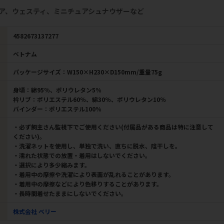
ア、ウェスティ、ミニチュアシュナウザーなど
4582673137277
ベトナム
パッケージサイズ：W150×H230×D150mm/重量75g
身頃：綿95％、ポリウレタン5％
衿リブ：ポリエステル60％、綿30％、ポリウレタン10％
バインダー：ポリエステル100％
・必ず飼主さん監視下でご使用ください(付属品がある商品は特に注意して
ください)。
・洗濯ネットを使用し、単独で洗い、直ちに脱水、陰干しを。
・濡れた状態での放置・着用はしないでください。
・選択により多少縮みます。
・着用中の摩擦や洗濯により表面が乱れることがあります。
・着用中の摩擦などにより色移りすることがあります。
・長時間着せたままにしないでください。
株式会社 ベリー