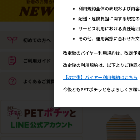
利用規約全体の表現および内容
配送・危険負担に関する規定の
サービス利用における責任範囲
その他、運用実態に合わせた文
改定後のバイヤー利用規約は、改定予
改定後の利用規約は、以下よりご確認
[ベリー]BCT ボーダーズ
ブ タンクトップ グリーン
【改定後】バイヤー利用規約はこちら
オレンジ 10号
今後ともPETポチッとをよろしくお願
メーカー希望小売
1,6