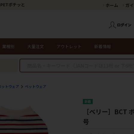
PETポチッと
ホーム
ガイ
業種別
大量注文
アウトレット
新着情報
ペットウェア
ペットウェア
［ベリー］BCT 
号