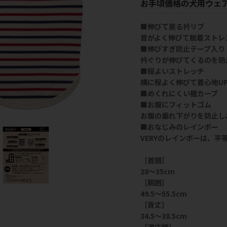
お手頃価格の犬用ウェ
■伸びて戻る衿リブ
首がよく伸びて脱着ストレ
■伸びすぎ防止テープ入り
衿ぐりが伸びてくるのを防
■程よいストレッチ
横に程よく伸びて着心地U
■めくれにくい裾カーブ
■お腹にフィットゴム
お腹の垂れ下がりを防止し
■おなじみのレインボー
VERYのレインボーは、平
［首囲］
28～35cm
［胴囲］
49.5～55.5cm
［背丈］
34.5～38.5cm
［適応種］