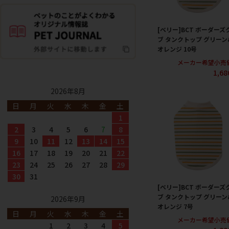
[ベリー]BCT ボーダーズ
ブ タンクトップ グリーン
オレンジ 10号
メーカー希望小売
1,6
2026年8月
日
月
火
水
木
金
土
1
2
3
4
5
6
7
8
9
10
11
12
13
14
15
16
17
18
19
20
21
22
23
24
25
26
27
28
29
30
31
[ベリー]BCT ボーダーズ
ブ タンクトップ グリーン
2026年9月
オレンジ 7号
日
月
火
水
木
金
土
メーカー希望小売
1
2
3
4
5