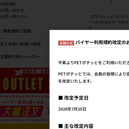
利用規約
お問い合わせ
お買い物ガイド
【アウトレット】[ペッツ
ート]へびさんコートM ピ
ク
業者様別ご提案
メーカー希望小売
3,8
バイヤー利用規約改定の
お知らせ
まとめ買いお買い得品
主要取り扱いメーカー
平素よりPETポチッとをご利用いただ
PETポチッとでは、会員の皆様により
を改定いたします。
■ 改定予定日
[マルカン]極冷お散歩ウ
2026年7月25日
L
メーカー希望小売
2,0
■ 主な改定内容