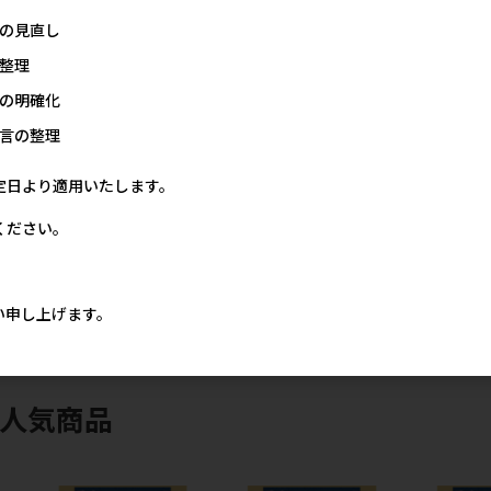
の見直し
整理
の明確化
言の整理
定日より適用いたします。
くん
[マツヒロ]D'ebutMenu 鴨
[マルカン サンライズ]こだわ
[ペットプロ
肉超薄切スライス 40g
リッチ ビーフスティック
いロングジャ
ください。
100g
本
価格
メーカー希望小売価格
8円
320円
メーカー希望小売価格
メー
323円
い申し上げます。
す
人気商品