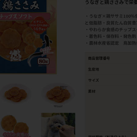
うなぎと鶏ささみで栄
・うなぎ×鶏ササミ100％
と低脂肪・良質たん白質豊
・やわらか食感のチップス
・着色料・保存料・発色剤
・農林水産省認定 鳥加熱
商品管理番号
生産地
サイズ
素材
賞味期限（製造日より）