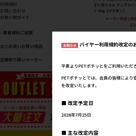
利用規約
ぎと鶏ささみ チップスハ
お問い合わせ
ド 80g【イチオシ】
お買い物ガイド
メーカー希望小売
53
業者様別ご提案
バイヤー利用規約改定の
お知らせ
まとめ買いお買い得品
主要取り扱いメーカー
平素よりPETポチッとをご利用いただ
PETポチッとでは、会員の皆様により
を改定いたします。
[デビフペット]ミニパック
ナックボーイ ササミカッ
■ 改定予定日
100g
メーカー希望小売
2026年7月25日
66
■ 主な改定内容