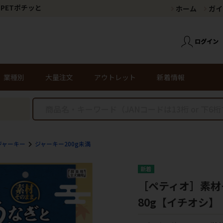
PETポチッと
ホーム
ガイ
業種別
大量注文
アウトレット
新着情報
ジャーキー
ジャーキー200g未満
［ペティオ］素材
80g【イチオシ】