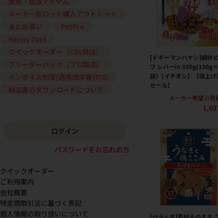
金魚・昆虫アイテム
メーカー別ロット購入アウトレット
まとめ買い
PetPro
Happy Days
クイックオーダー（CSV発注）
[ドギーマンハヤシ]絹紗
ブリーダーパック（プロ製品）
フ レバーin 300g(100g
袋)【イチオシ】【値上げ
インボイス制度(適格請求書)対応
セール】
納品書のダウンロードについて
メーカー希望小売
1,0
ログイン
パスワードをお忘れの方
クイックオーダー
ご利用案内
会社概要
特定商取引法に基づく表記
個人情報の取り扱いについて
[ペティオ]素材そのまま 