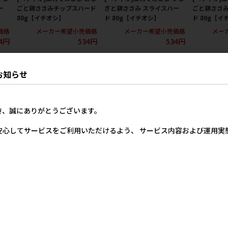
ー
ごと鶏ささみチップスハード
ぎと鶏ささみ スライスハー
ごと鶏ささみ
80g【イチオシ】
ド 80g【イチオシ】
ド 80g【イ
価格
メーカー希望小売価格
メーカー希望小売価格
メー
4円
534円
534円
お知らせ
き、誠にありがとうございます。
安心してサービスをご利用いただけるよう、 サービス内容および運用
 ス
[デビフペット]おすわりくん
[デビフペット]おすわりくん
[日本ペット
ト
ササミ 75g
ビーフ 75g
ュア ドッグ 
産鶏むね肉
メーカー希望小売価格
メーカー希望小売価格
角切り 50g
248円
248円
価格
7円
メー