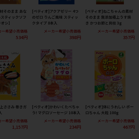
素材そのまま あな
[ペティオ]アクアゼリー 4つ
[ペティオ]ねこちゃんの素材
みスティックソフ
のゼロ りんご風味 スティッ
そのまま 無添加極上うす焼
チオシ】
クタイプ 8本入
き かつお節と貝柱 3g
カー希望小売価格
メーカー希望小売価格
メーカー希望小売価格
534円
398円
357円
極上ささみ 巻きガ
[ペティオ]かわいくたべちゃ
[ペティオ]体にうれしい ボー
入
う! マグロソーセージ 10本入
ロちゃん 大粒 100g
カー希望小売価格
メーカー希望小売価格
メーカー希望小売価格
1,157円
234円
467円