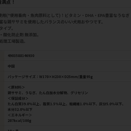
養満点！
使用(*使用畜肉・魚肉原料として)！ビタミン・DHA・EPA豊富なうなぎ
富な鶏ササミを使用したバランスのいい犬用おやつです。
タイプ。
・酸化防止剤 無添加。
処理工場製造。
4903588146930
中国
パッケージサイズ：W170×H230×D25mm/重量95g
＜原材料＞
鶏ササミ、うなぎ、たん白加水分解物、グリセリン
＜保証成分＞
たん白質39.0％以上、脂質1.5％以上、粗繊維1.0％以下、灰分5.0％以下、
水分32.0％以下
＜エネルギー＞
287kcal/100g
18ヶ月