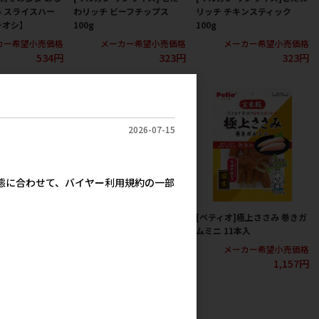
 スライスハー
わリッチ ビーフチップス
リッチ チキンスティック
チオシ】
100g
100g
カー希望小売価格
メーカー希望小売価格
メーカー希望小売価格
534円
323円
323円
2026-07-15
実態に合わせて、バイヤー利用規約の一部
フード]コンボ ピ
[デビフペット]デビフ 馬肉ス
[ペティオ]極上ささみ 巻きガ
モグモグッド! 国
ライス 40g
ムミニ 11本入
のしっとりレシピ
メーカー希望小売価格
メーカー希望小売価格
734円
1,157円
カー希望小売価格
398円