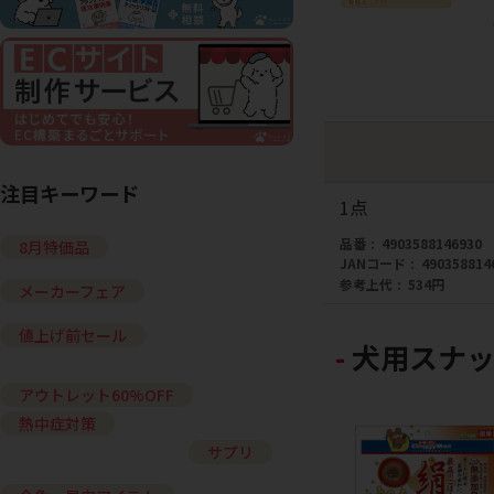
注目キーワード
1点
品番
4903588146930
8月特価品
JANコード
490358814
参考上代
534円
メーカーフェア
値上げ前セール
犬用スナッ
アウトレット60%OFF
熱中症対策
サプリ