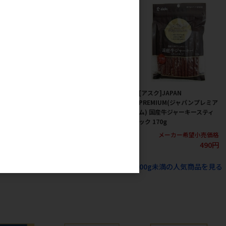
ジャパン]おいし
[日本ペットフード]コンボ ピ
[アスク]JAPAN
ーキー ビーフ 3
ュア ドッグ モグモグッド! コ
PREMIUM(ジャパンプレミア
リコリ軟骨と国産鶏肉のレシ
ム) 国産牛ジャーキースティ
ピ 角切り 50g
ック 170g
カー希望小売価格
300円
メーカー希望小売価格
メーカー希望小売価格
398円
490円
べての犬用スナック ジャーキー ジャーキー200g未満の人気商品を見る