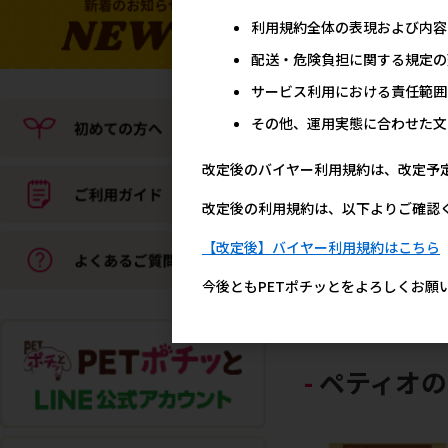
利用規約全体の表現および内容
配送・危険負担に関する規定の
サービス利用における責任範囲
その他、運用実態に合わせた文
改定後のバイヤー利用規約は、改定予
[デビフペット]おすわり
超小粒 ササミ 75g
改定後の利用規約は、以下よりご確認
メーカー希望小売
【改定後】バイヤー利用規約はこちら
24
今後ともPETポチッとをよろしくお願
ペティオの