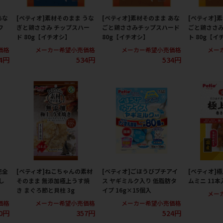
あな
[ペティオ]素材そのまま うな
[ペティオ]素材そのまま あな
[ペティオ]
フ
ぎと鶏ささみ チップスハー
ごと鶏ささみチップスハード
ごと鶏ささ
ド 80g【イチオシ】
80g【イチオシ】
ト 80g【イ
価格
メーカー希望小売価格
メーカー希望小売価格
メー
4円
534円
534円
完全
[ペティオ]ねこちゃんの素材
[ペティオ]ごほうびプチアイ
[ペティオ]
し
そのまま 無添加極上うす焼
ス ヤギミルク入り 低脂肪タ
ムミニ 11本
き まぐろ節と貝柱 3g
イプ 16g×15個入
メー
価格
メーカー希望小売価格
メーカー希望小売価格
0円
357円
524円