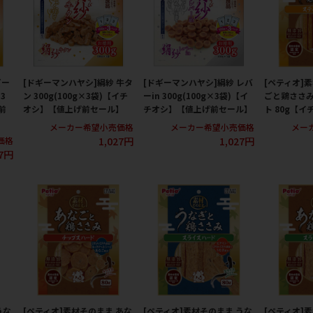
ビー
[ドギーマンハヤシ]絹紗 牛タ
[ドギーマンハヤシ]絹紗 レバ
[ペティオ]
×3
ン 300g(100g×3袋)【イチ
ーin 300g(100g×3袋)【イ
ごと鶏ささ
前
オシ】【値上げ前セール】
チオシ】【値上げ前セール】
ト 80g【イ
メーカー希望小売価格
メーカー希望小売価格
メー
1,027円
1,027円
価格
27円
うな
[ペティオ]素材そのまま あな
[ペティオ]素材そのまま うな
[ペティオ]