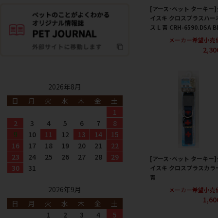
[アース･ペット ターキー]
イスキ クロスプラスハー
ス L 青 CRH-6590.DSA B
メーカー希望小売
2,3
2026年8月
日
月
火
水
木
金
土
1
2
3
4
5
6
7
8
9
10
11
12
13
14
15
16
17
18
19
20
21
22
23
24
25
26
27
28
29
[アース･ペット ターキー]
30
31
イスキ クロスプラスカラー
青
2026年9月
メーカー希望小売
1,6
日
月
火
水
木
金
土
1
2
3
4
5