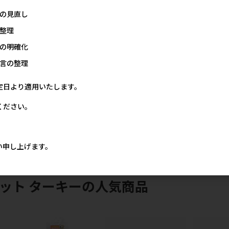
の見直し
整理
の明確化
言の整理
定日より適用いたします。
作
【アウトレット】[岡野製作
【アウトレット】[岡野製作
【アウトレッ
 レ
所]シェブロンリード #15 レ
所]シックボーダーリード
所]岡野 ス
ください。
ッド
#20レッド
ーネスリード 
価格
メーカー希望小売価格
メーカー希望小売価格
メー
80円
1,780円
2,080円
い申し上げます。
ット ターキーの人気商品