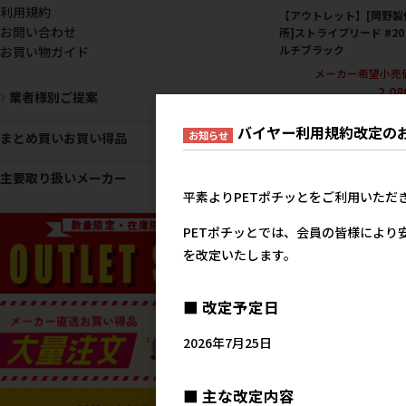
利用規約
【アウトレット】[岡野製
お問い合わせ
所]ストライプリード #20
ルチブラック
お買い物ガイド
メーカー希望小売
2,0
業者様別ご提案
バイヤー利用規約改定の
お知らせ
まとめ買いお買い得品
主要取り扱いメーカー
平素よりPETポチッとをご利用いただ
PETポチッとでは、会員の皆様により
を改定いたします。
【アウトレット】[岡野製
■ 改定予定日
所]アーガイルリード#25 
ッド
2026年7月25日
メーカー希望小売
2,6
■ 主な改定内容