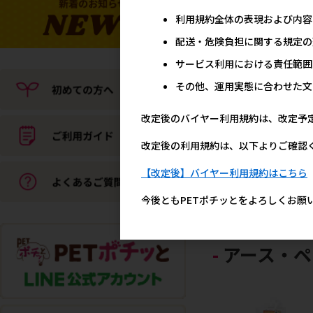
利用規約全体の表現および内容
配送・危険負担に関する規定の
サービス利用における責任範囲
その他、運用実態に合わせた文
改定後のバイヤー利用規約は、改定予
【アウトレット】[岡野製
所]エレガントリード #10
改定後の利用規約は、以下よりご確認
ッド
【改定後】バイヤー利用規約はこちら
メーカー希望小売
2,6
今後ともPETポチッとをよろしくお願
アース・ペ