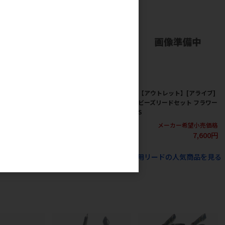
ト】[岡野製作
【アウトレット】[岡野製作
【アウトレット】[アライブ]
トライプソフトハ
所]メイサイリード #20 オレ
ビーズリードセット フラワー
3S
ンジ
S
カー希望小売価格
メーカー希望小売価格
メーカー希望小売価格
2,380円
2,080円
7,600円
すべての犬猫用品 犬猫アクセサリー 犬用リードの人気商品を見る