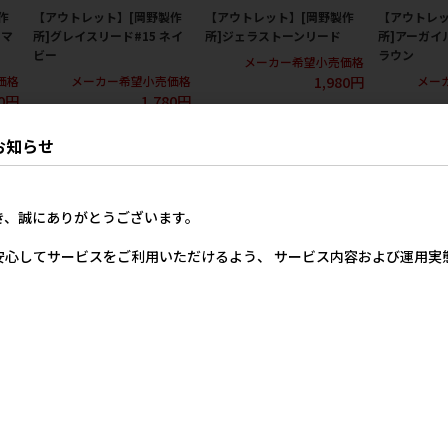
作
【アウトレット】[岡野製作
【アウトレット】[岡野製作
【アウトレッ
 マ
所]グレイスリード#15 ネイ
所]ジェラストーンリード
所]アーガイル
ビー
ラウン
メーカー希望小売価格
1,980円
価格
メーカー希望小売価格
メー
80円
1,780円
お知らせ
き、誠にありがとうございます。
安心してサービスをご利用いただけるよう、 サービス内容および運用
作
【アウトレット】[岡野製作
【アウトレット】[岡野製作
【アウトレッ
レ
所]アーガイルリード#20 レ
所]ストライプリード#20 マ
所]ONS ポ
ッド
ルチブルー
ッド (大型犬
価格
メーカー希望小売価格
メーカー希望小売価格
メー
80円
2,280円
2,080円