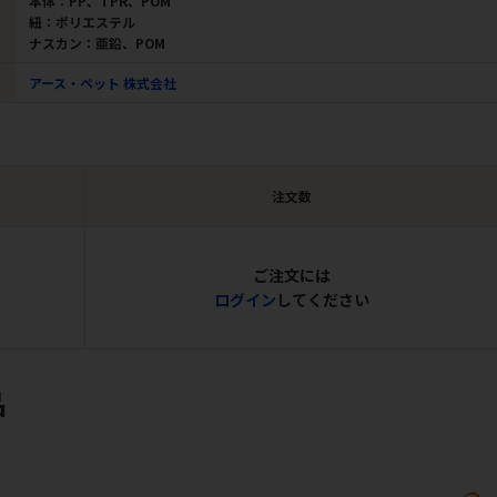
本体：PP、TPR、POM
紐：ポリエステル
ナスカン：亜鉛、POM
アース・ペット 株式会社
注文数
ご注文には
ログイン
してください
品