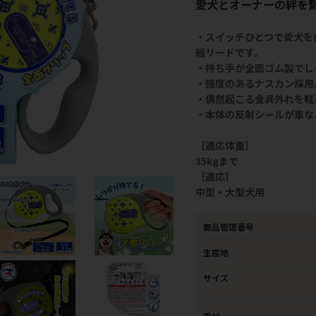
愛犬とオーナーの絆を
・スイッチひとつで愛犬を
縮リードです。
・持ち手が全面ゴム製でし
・強度のあるナスカン採用
・偶然起こる金具外れを軽
・本体の反射シールが車な
［適応体重］
35kgまで
［適応］
中型・大型犬用
商品管理番号
生産地
サイズ