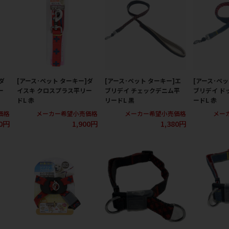
ダ
[アース･ペット ターキー]ダ
[アース･ペット ターキー]エ
[アース･ペッ
ー
イスキ クロスプラス平リー
ブリデイ チェックデニム平
ブリデイ ド
ドL 赤
リードL 黒
ードL 赤
価格
メーカー希望小売価格
メーカー希望小売価格
メー
00円
1,900円
1,380円