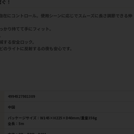
繋ぐ！
自在にコントロール。使用シーンに応じでスムーズに長さ調節できる伸
っかり持てて手にフィット。
。
減する安全ロック。
どのライトに反射するの夜も安心です。
4994527981309
中国
パッケージサイズ：W145×H225×D40mm/重量356g
全長：5m