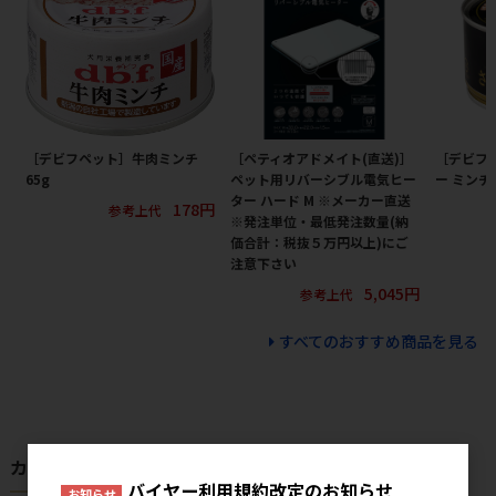
［デビフペット］牛肉ミンチ
［ペティオアドメイト(直送)］
［デビフ
65g
ペット用リバーシブル電気ヒー
ー ミンチ 
ター ハード M ※メーカー直送
178円
参考上代
※発注単位・最低発注数量(納
価合計：税抜５万円以上)にご
注意下さい
5,045円
参考上代
すべてのおすすめ商品を見る
カテゴリから探す
バイヤー利用規約改定のお知らせ
お知らせ