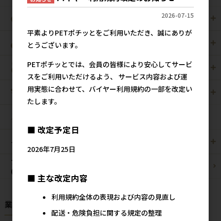
2026-07-15
犬用
猫用
平素よりPETポチッとをご利用いただき、誠にありが
犬猫用
ペット住関連用品
とうございます。
PETポチッとでは、会員の皆様により安心してサービ
小動物用
鳥用
スをご利用いただけるよう、 サービス内容および運
用実態に合わせて、バイヤー利用規約の一部を改定い
爬虫・両生類
観賞魚用
たします。
昆虫
■ 改定予定日
その他/雑貨
メーカー・ブランド別
2026年7月25日
ブリーダーパック
まとめ買いお買い得品
(プロ製品)
■ 主な改定内容
利用規約全体の表現および内容の見直し
業種様別 特設ページ
配送・危険負担に関する規定の整理