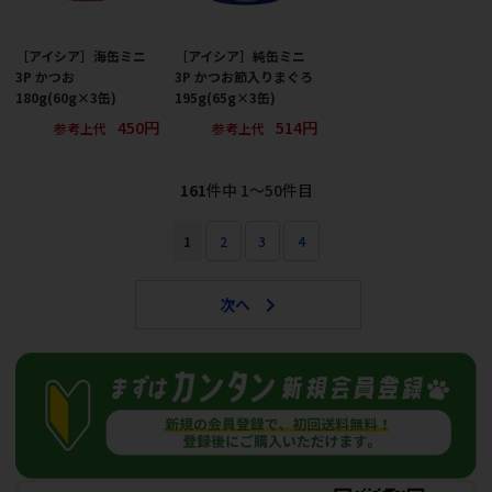
［アイシア］海缶ミニ
［アイシア］純缶ミニ
3P かつお
3P かつお節入りまぐろ
180g(60g×3缶)
195g(65g×3缶)
450円
514円
参考上代
参考上代
161
件中 1〜50件目
1
2
3
4