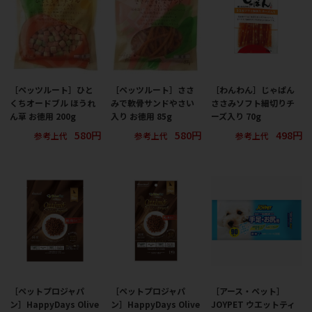
［ペッツルート］ひと
［ペッツルート］ささ
［わんわん］じゃぱん
くちオードブル ほうれ
みで軟骨サンドやさい
ささみソフト細切りチ
ん草 お徳用 200g
入り お徳用 85g
ーズ入り 70g
580円
580円
498円
参考上代
参考上代
参考上代
［ペットプロジャパ
［ペットプロジャパ
［アース・ペット］
ン］HappyDays Olive
ン］HappyDays Olive
JOYPET ウエットティ