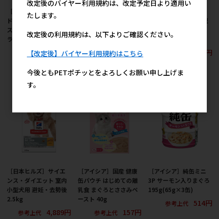
改定後のバイヤー利用規約は、改定予定日より適用い
［いなばペットフー
［日本ヒルズ］サイエ
［日本ヒルズ］サイエ
たします。
ド］CIAO こだわりテイ
ンス・ダイエット 小型
ンス・ダイエット 小型
スト まぐろ・ささみバ
犬用 腸の健康サポート
犬用 パピープレミアム
改定後の利用規約は、以下よりご確認ください。
ラエティ 30g×8袋入
プラス 1歳以上 チキン
1.3kg
2.5kg
917円
2,909円
【改定後】バイヤー利用規約はこちら
参考上代
参考上代
4,889円
参考上代
今後ともPETポチッとをよろしくお願い申し上げま
す。
［日本ヒルズ］サイエ
［アイシア］国産 健康
［アイシア］純缶ミニ
ンス・ダイエット 室内
缶パウチ はじめての離
3P サーモン入りまぐろ
小型犬用 避妊・去勢後
乳食 まぐろとささみペ
195g(65g×3缶)
2.5kg
ースト 40g
514円
参考上代
4,889円
157円
参考上代
参考上代