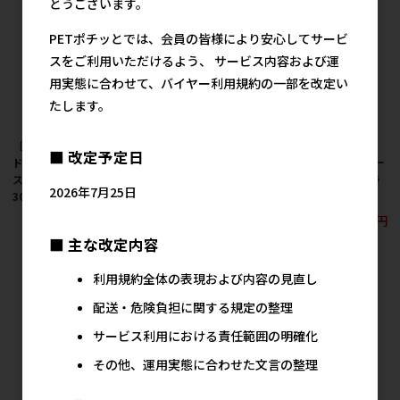
とうございます。
PETポチッとでは、会員の皆様により安心してサービ
スをご利用いただけるよう、 サービス内容および運
用実態に合わせて、バイヤー利用規約の一部を改定い
たします。
［いなばペットフー
［いなばペットフー
［いなばペットフー
■ 改定予定日
ド］CIAO こだわりテイ
ド］CIAO こだわりスー
ド］CIAO こだわりスー
スト まぐろバラエティ
プ まぐろ・ささみバラ
プ まぐろ・かつおバラ
2026年7月25日
30g×8袋入
エティ 30g×8袋入
エティ 30g×8袋入
917円
917円
917円
参考上代
参考上代
参考上代
■ 主な改定内容
利用規約全体の表現および内容の見直し
配送・危険負担に関する規定の整理
サービス利用における責任範囲の明確化
その他、運用実態に合わせた文言の整理