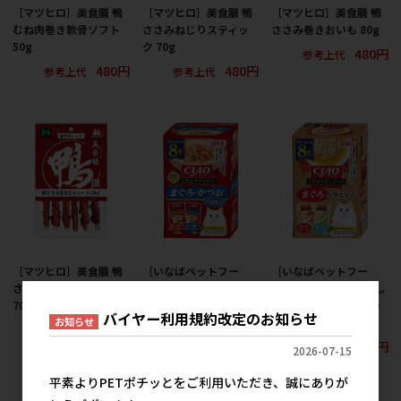
［マツヒロ］美食膳 鴨
［マツヒロ］美食膳 鴨
［マツヒロ］美食膳 鴨
むね肉巻き軟骨ソフト
ささみねじりスティッ
ささみ巻きおいも 80g
50g
ク 70g
480円
参考上代
480円
480円
参考上代
参考上代
［マツヒロ］美食膳 鴨
［いなばペットフー
［いなばペットフー
ささみ巻きたらシート
ド］CIAO こだわりテイ
ド］CIAO こだわりだし
70g
スト まぐろ・かつおバ
スープ まぐろバラエテ
バイヤー利用規約改定のお知らせ
お知らせ
ラエティ 30g×8袋入
ィ 30g×8袋入
480円
参考上代
917円
917円
参考上代
参考上代
2026-07-15
平素よりPETポチッとをご利用いただき、誠にありが