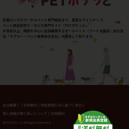
定番ロングセラーからペット専門商品まで、豊富なラインナップ。
ペット商品卸売り・仕入れ専門サイト「PETポチッと」
半世紀以上、関西を中心に全国展開するオールペット（フード＆用品）総合会
社「ラブリー・ペット商事株式会社」が運営しております。
会社概要
|
ご利用案内
|
特定商取引法に基づく表記
|
個人情報の取り扱いについて
|
利用規約
© PETポチッと All Rights Reserved.