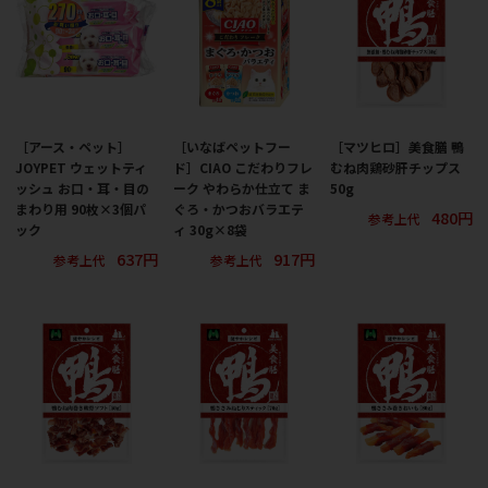
［アース・ペット］
［いなばペットフー
［マツヒロ］美食膳 鴨
JOYPET ウェットティ
ド］CIAO こだわりフレ
むね肉鶏砂肝チップス
ッシュ お口・耳・目の
ーク やわらか仕立て ま
50g
まわり用 90枚×3個パ
ぐろ・かつおバラエテ
480円
参考上代
ック
ィ 30g×8袋
637円
917円
参考上代
参考上代