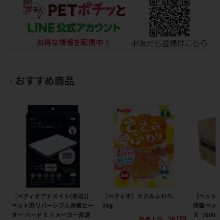
おすすめ商品
［ペティオアドメイト(直送)］
［ペティオ］ささみふわり。
［ペット
ペット用リバーシブル電気ヒー
36g
薄型ペット
ター ハード S ※メーカー直送
ス（600
367円
参考上代