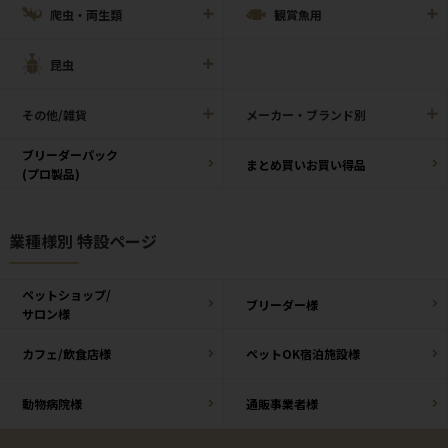
爬虫・両生類
観賞魚用
昆虫
その他/雑貨
メーカー・ブランド別
ブリーダーパック
まとめ買いお買い得品
(プロ製品)
業種様別 特設ページ
ペットショップ/
ブリーダー様
サロン様
カフェ/飲食店様
ペットOK宿泊施設様
動物病院様
通販事業者様