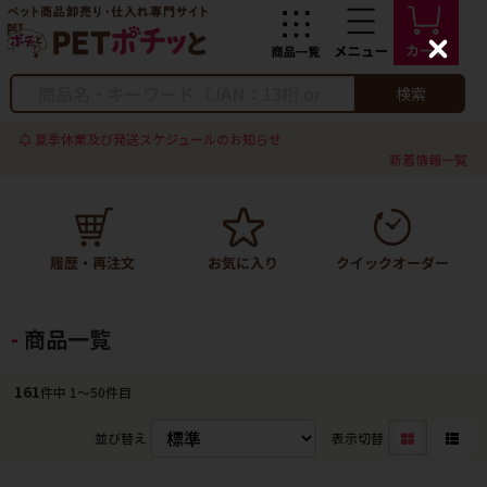
C
l
o
検索
s
e
夏季休業及び発送スケジュールのお知らせ
新着情報一覧
商品一覧
161
件中 1〜50件目
並び替え
表示切替