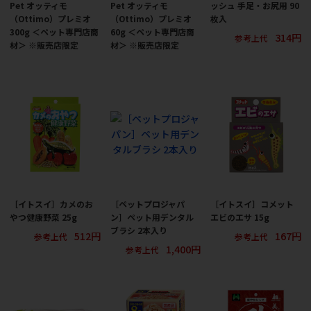
Pet オッティモ
Pet オッティモ
ッシュ 手足・お尻用 90
（Ottimo）プレミオ
（Ottimo）プレミオ
枚入
300g ＜ペット専門店商
60g ＜ペット専門店商
314円
参考上代
材＞ ※販売店限定
材＞ ※販売店限定
［イトスイ］カメのお
［ペットプロジャパ
［イトスイ］コメット
やつ健康野菜 25g
ン］ペット用デンタル
エビのエサ 15g
ブラシ 2本入り
512円
167円
参考上代
参考上代
1,400円
参考上代