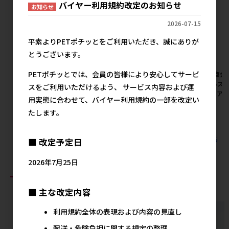
バイヤー利用規約改定のお知らせ
お知らせ
2026-07-15
平素よりPETポチッとをご利用いただき、誠にありが
とうございます。
PETポチッとでは、会員の皆様により安心してサービ
[三晃商会]ハムスターナチュラ
[三晃商会]ハムスターナチュラ
[三晃商会
ス ジャンガリアン 280g【メー
ス ゴールデン 280g【メーカ
オールステ
スをご利用いただけるよう、 サービス内容および運
カーフェア10】
ーフェア10】
ーフェア1
用実態に合わせて、バイヤー利用規約の一部を改定い
メーカー希望小売価格
メーカー希望小売価格
メ
たします。
1,580円
1,580円
すべての三晃商会の人気商品を見る
■ 改定予定日
2026年7月25日
おすすめ商品
■ 主な改定内容
利用規約全体の表現および内容の見直し
配送・危険負担に関する規定の整理