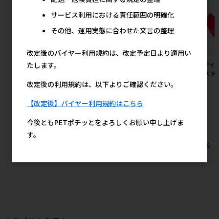
サービス利用における責任範囲の明確化
その他、運用実態に合わせた文言の整理
改定後のバイヤー利用規約は、改定予定日より適用い
［九州ペットフード］お買い得
［ペティオ］犬雅 唐草ベストハ
［ペティ
たします。
ふりかけ 鶏ささみとチーズ小粒
ーネス M グリーン
ーネス M
タイプ 230g【8月特価】
改定後の利用規約は、以下よりご確認ください。
2,325円
参考上代
879円
参考上代
【改定後】バイヤー利用規約はこちら
今後ともPETポチッとをよろしくお願い申し上げま
す。
すべてのおすすめ商品を見る