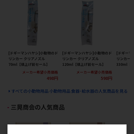
[ドギーマンハヤシ]小動物のド
[ドギーマンハヤシ]小動物のド
[ドギーマ
リンカー クリアノズル
リンカー クリアノズル
リンカー 
70ml【値上げ前セール】
120ml【値上げ前セール】
330ml
メーカー希望小売価格
メーカー希望小売価格
メ
498円
598円
すべての小動物用品 小動物用品 食器･給水器の人気商品を見る
三晃商会の人気商品