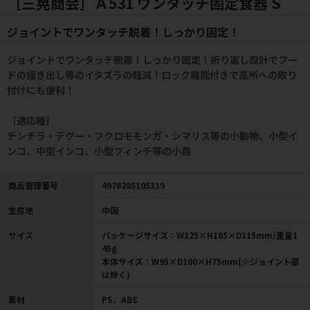
［三晃商会］Ａ531 ワンタッチ固定食器 S
ジョイントでワンタッチ脱着！しっかり固定！
ジョイントでワンタッチ脱着！しっかり固定！折り返し設計でフー
ドの掻き出し等のイタズラの軽減！ロック機能付きで高所への取り
付けにも便利！
［適応種］
チンチラ・デグー・フクロモモンガ・シマリス等の小動物、小型イ
ンコ、中型インコ、小型フィンチ等の小鳥
商品管理番号
4976285105319
生産地
中国
サイズ
パッケージサイズ：W125×H165×D115mm/重量1
45g
本体サイズ：W95×D100×H75mm(※ジョイント部
は除く)
素材
PS、ABS