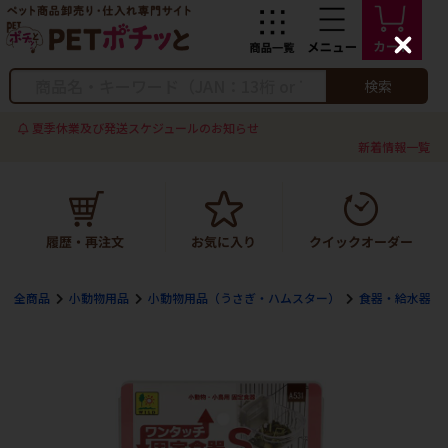
C
l
o
検索
s
e
夏季休業及び発送スケジュールのお知らせ
新着情報一覧
全商品
小動物用品
小動物用品（うさぎ・ハムスター）
食器・給水器