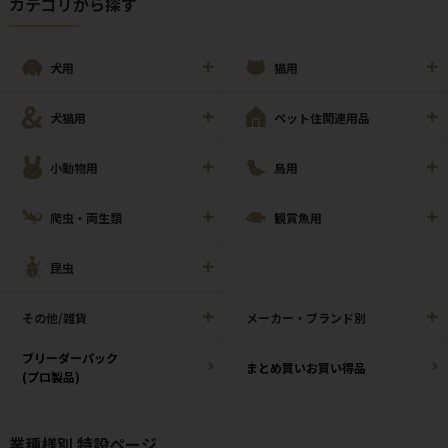
カテゴリから探す
犬用
猫用
犬猫用
ペット住関連用品
小動物用
鳥用
爬虫・両生類
観賞魚用
昆虫
その他/雑貨
メーカー・ブランド別
ブリーダーパック
まとめ買いお買い得品
(プロ製品)
業種様別 特設ページ