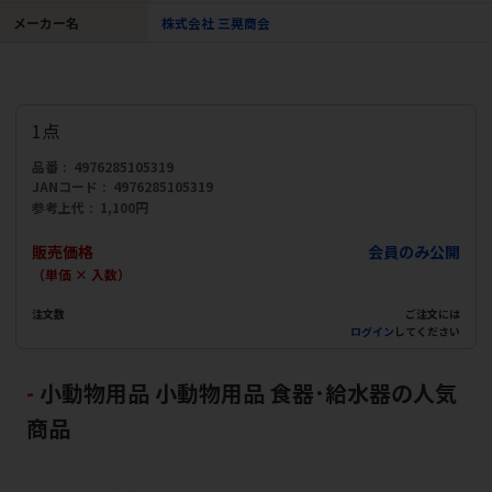
メーカー名
株式会社 三晃商会
1点
品番
4976285105319
JANコード
4976285105319
参考上代
1,100円
販売価格
会員のみ公開
（単価 × 入数）
注文数
ご注文には
ログイン
してください
小動物用品 小動物用品 食器･給水器の人気
商品